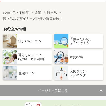
価 格
2.50万円
住 所
熊本県熊本市東区月出２丁目
goo住宅・不動産
賃貸
熊本県
専有面積
32m²
熊本県のデザイナーズ物件の賃貸を探す
間取り
1DK
お役立ち情報
熊本県熊本市北区龍田７丁目
「住みたい街」
価 格
5.10万円
住まいのコラム
を見つけよう
住 所
熊本県熊本市北区龍田７丁目
専有面積
26.49m²
暮らしのデータ
間取り
1K
家賃相場
(補助金・助成金情報)
熊本県熊本市中央区九品寺２丁目
人気タウン
住宅ローン
ランキング
価 格
6.05万円
住 所
熊本県熊本市中央区九品寺２丁目
専有面積
30.9m²
ページトップに戻る
間取り
1LDK
熊本県熊本市中央区上鍛冶屋町