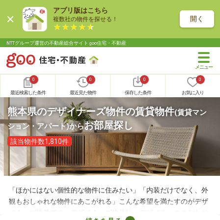
アプリ版はこちら
開く
複数社の物件を探せる！
NTTグループ運営の不動産総合サイト goo住宅・不動産
0
0
0
0
最近検索した条件
最近見た物件
保存した条件
お気に入り
熊本県のデザイナーズ物件の賃貸物件
(賃貸マン
お部屋探し
ション・アパート)
から
該当物件数1,810件
「ほかにはない個性的な物件に住みたい」「内装だけでなく、外
観もおしゃれな物件にあこがれる」こんな希望を満たすのがデザ
イナーズ物件です。デザイナーズ物件は、デザイナーのこだわり