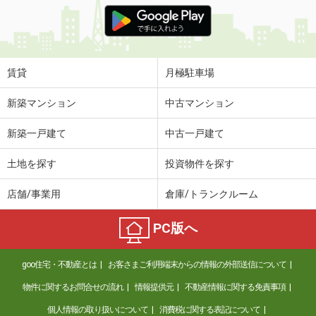
価 格
5.30万円
住 所
熊本県熊本市中央区新大江１丁目
専有面積
28.16m²
間取り
1K
賃貸
月極駐車場
熊本県熊本市東区上南部２丁目
新築マンション
中古マンション
価 格
6.50万円
新築一戸建て
中古一戸建て
住 所
熊本県熊本市東区上南部２丁目
専有面積
45.42m²
土地を探す
投資物件を探す
間取り
1LDK
店舗/事業用
倉庫/トランクルーム
熊本県阿蘇市三久保
PC版へ
価 格
6.30万円
住 所
熊本県阿蘇市三久保
goo住宅・不動産とは
お客さまご利用端末からの情報の外部送信について
専有面積
69m²
間取り
3LDK
物件に関するお問合せの流れ
情報提供元
不動産情報に関する免責事項
個人情報の取り扱いについて
消費税に関する表記について
熊本県熊本市北区楠４丁目