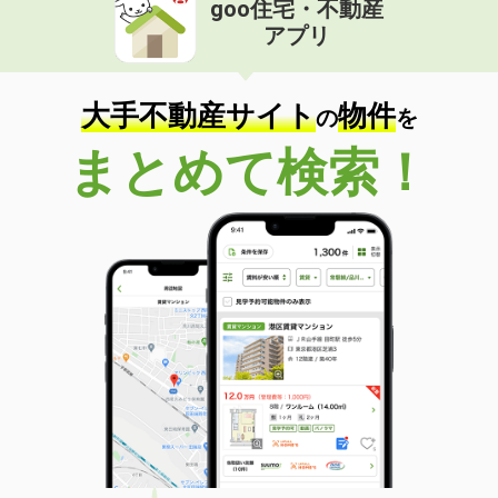
goo住宅・不動産
価 格
5.40万円
アプリ
住 所
熊本県熊本市中央区上鍛冶屋町
専有面積
29.6m²
間取り
ワンルーム
大手不動産サイト
物件
の
を
熊本県熊本市東区新南部６丁目
まとめて検索！
価 格
2.40万円
住 所
熊本県熊本市東区新南部６丁目
専有面積
20.48m²
間取り
1K
熊本県熊本市北区龍田１丁目
価 格
6.10万円
住 所
熊本県熊本市北区龍田１丁目
専有面積
57.54m²
間取り
2LDK
熊本県熊本市中央区新大江１丁目