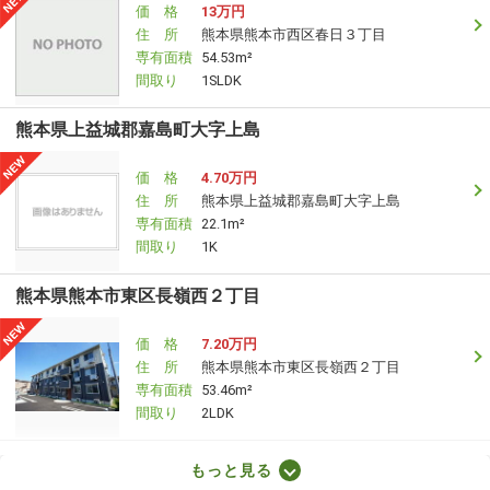
価 格
13万円
住 所
熊本県熊本市西区春日３丁目
専有面積
54.53m²
間取り
1SLDK
熊本県上益城郡嘉島町大字上島
価 格
4.70万円
住 所
熊本県上益城郡嘉島町大字上島
専有面積
22.1m²
間取り
1K
熊本県熊本市東区長嶺西２丁目
価 格
7.20万円
住 所
熊本県熊本市東区長嶺西２丁目
専有面積
53.46m²
間取り
2LDK
熊本県熊本市東区月出２丁目
もっと見る