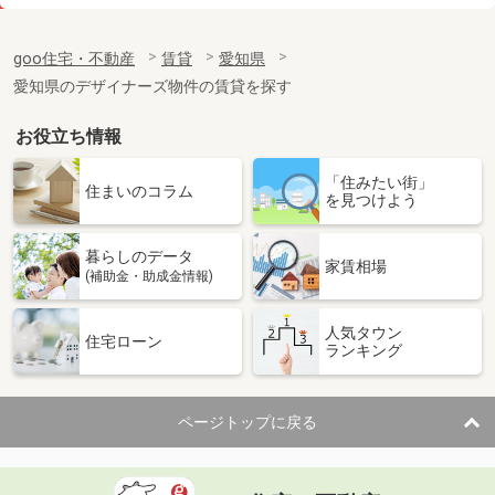
価 格
6.30万円
住 所
愛知県岡崎市大門３丁目
goo住宅・不動産
賃貸
愛知県
専有面積
42.12m²
愛知県のデザイナーズ物件の賃貸を探す
間取り
1LDK
お役立ち情報
愛知県名古屋市港区東蟹田
「住みたい街」
価 格
4.60万円
住まいのコラム
を見つけよう
住 所
愛知県名古屋市港区東蟹田
専有面積
24.9m²
暮らしのデータ
間取り
1K
家賃相場
(補助金・助成金情報)
愛知県名古屋市瑞穂区東栄町１
人気タウン
住宅ローン
ランキング
価 格
6.40万円
住 所
愛知県名古屋市瑞穂区東栄町１
専有面積
19.87m²
ページトップに戻る
間取り
1K
愛知県名古屋市中村区香取町１