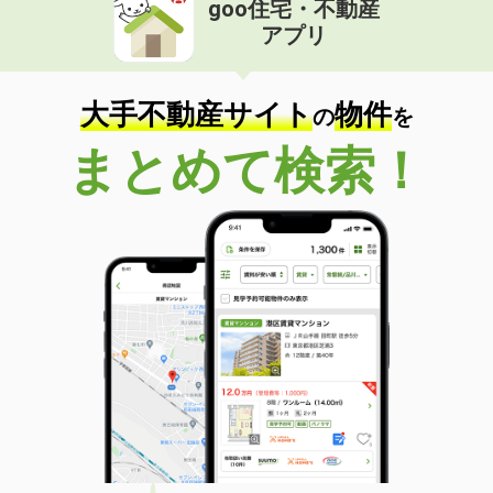
goo住宅・不動産
価 格
4万円
アプリ
住 所
愛知県名古屋市中村区香取町１
専有面積
19.92m²
間取り
1K
大手不動産サイト
物件
の
を
愛知県名古屋市中川区乗越町３丁目
まとめて検索！
価 格
6.10万円
住 所
愛知県名古屋市中川区乗越町３丁目
専有面積
41.24m²
間取り
1LDK
愛知県名古屋市南区豊１丁目
価 格
4.60万円
住 所
愛知県名古屋市南区豊１丁目
専有面積
28.8m²
間取り
1SK
愛知県名古屋市中区新栄２丁目