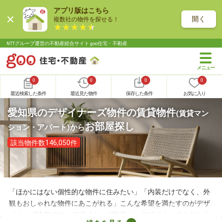
アプリ版はこちら
開く
複数社の物件を探せる！
NTTグループ運営の不動産総合サイト goo住宅・不動産
0
0
0
0
最近検索した条件
最近見た物件
保存した条件
お気に入り
愛知県のデザイナーズ物件の賃貸物件
(賃貸マン
お部屋探し
ション・アパート)
から
該当物件数146,050件
「ほかにはない個性的な物件に住みたい」「内装だけでなく、外
観もおしゃれな物件にあこがれる」こんな希望を満たすのがデザ
イナーズ物件です。デザイナーズ物件は、デザイナーのこだわり