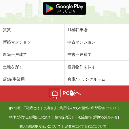
価 格
5.50万円
住 所
愛知県名古屋市中区新栄２丁目
専有面積
21.35m²
間取り
1K
賃貸
月極駐車場
愛知県名古屋市熱田区千代田町
新築マンション
中古マンション
価 格
6.10万円
新築一戸建て
中古一戸建て
住 所
愛知県名古屋市熱田区千代田町
専有面積
28.24m²
土地を探す
投資物件を探す
間取り
1SLDK
店舗/事業用
倉庫/トランクルーム
愛知県名古屋市中川区南脇町１丁目
PC版へ
価 格
7.50万円
住 所
愛知県名古屋市中川区南脇町１丁目
goo住宅・不動産とは
お客さまご利用端末からの情報の外部送信について
専有面積
60.86m²
間取り
2LDK
物件に関するお問合せの流れ
情報提供元
不動産情報に関する免責事項
個人情報の取り扱いについて
消費税に関する表記について
愛知県岡崎市稲熊町字海深