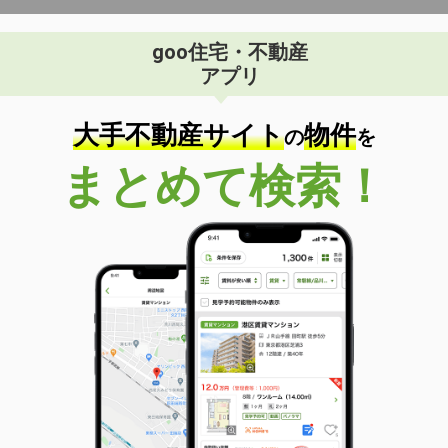
goo住宅・不動産
アプリ
大手不動産サイト
物件
の
を
まとめて検索！