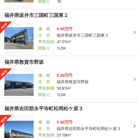
間取り
1K
福井県坂井市三国町三国東２
価 格
6.60万円
住 所
福井県坂井市三国町三国東２
専有面積
47.07m²
間取り
1LDK
福井県敦賀市野坂
価 格
5.50万円
住 所
福井県敦賀市野坂
専有面積
50.81m²
間取り
1LDK
福井県吉田郡永平寺町松岡松ケ原３
価 格
5.60万円
住 所
福井県吉田郡永平寺町松岡松ケ原３
専有面積
23.18m²