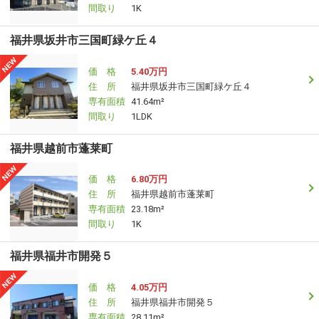
間取り
1K
福井県坂井市三国町緑ケ丘４
価 格
5.40万円
住 所
福井県坂井市三国町緑ケ丘４
専有面積
41.64m²
間取り
1LDK
福井県越前市蓬莱町
価 格
6.80万円
住 所
福井県越前市蓬莱町
専有面積
23.18m²
間取り
1K
福井県福井市開発５
価 格
4.05万円
住 所
福井県福井市開発５
専有面積
28.11m²