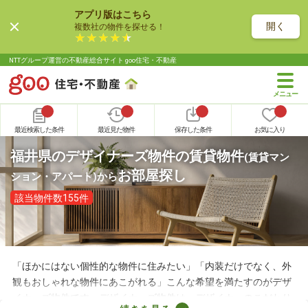
アプリ版はこちら
開く
複数社の物件を探せる！
NTTグループ運営の不動産総合サイト goo住宅・不動産
最近検索した条件
最近見た物件
保存した条件
お気に入り
福井県のデザイナーズ物件の賃貸物件
(賃貸マン
お部屋探し
ション・アパート)
から
該当物件数155件
「ほかにはない個性的な物件に住みたい」「内装だけでなく、外
観もおしゃれな物件にあこがれる」こんな希望を満たすのがデザ
イナーズ物件です。デザイナーズ物件は、デザイナーのこだわり