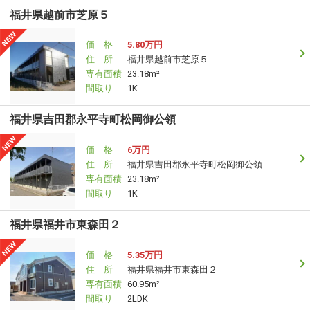
福井県越前市芝原５
価 格
5.80万円
住 所
福井県越前市芝原５
専有面積
23.18m²
間取り
1K
福井県吉田郡永平寺町松岡御公領
価 格
6万円
住 所
福井県吉田郡永平寺町松岡御公領
専有面積
23.18m²
間取り
1K
福井県福井市東森田２
価 格
5.35万円
住 所
福井県福井市東森田２
専有面積
60.95m²
間取り
2LDK