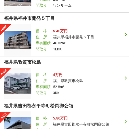
間取り
ワンルーム
福井県福井市開発５丁目
価 格
5.40万円
住 所
福井県福井市開発５丁目
専有面積
46.02m²
間取り
1LDK
福井県敦賀市松島
価 格
4万円
住 所
福井県敦賀市松島
専有面積
52.8m²
間取り
3DK
福井県吉田郡永平寺町松岡御公領
価 格
5.80万円
住 所
福井県吉田郡永平寺町松岡御公領