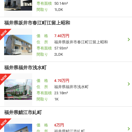
専有面積
50.14m²
間取り
1LDK
福井県坂井市春江町江留上昭和
価 格
7.40万円
住 所
福井県坂井市春江町江留上昭和
専有面積
57.93m²
間取り
2LDK
福井県福井市浅水町
価 格
4.70万円
住 所
福井県福井市浅水町
専有面積
23.18m²
間取り
1K
福井県鯖江市糺町
価 格
6万円
住 所
福井県鯖江市糺町