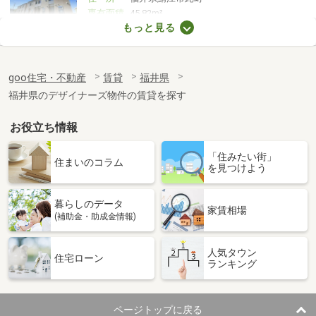
専有面積
45.82m²
もっと見る
間取り
1LDK
goo住宅・不動産
賃貸
福井県
福井県のデザイナーズ物件の賃貸を探す
お役立ち情報
「住みたい街」
住まいのコラム
を見つけよう
暮らしのデータ
家賃相場
(補助金・助成金情報)
人気タウン
住宅ローン
ランキング
ページトップに戻る