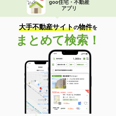
goo住宅・不動産
価 格
13.20万円
アプリ
住 所
福岡県福岡市中央区大名２丁目
専有面積
42.8m²
間取り
1LDK
大手不動産サイト
物件
の
を
福岡県久留米市津福本町
まとめて検索！
価 格
5.75万円
住 所
福岡県久留米市津福本町
専有面積
45.39m²
間取り
1LDK
福岡県福岡市南区玉川町
価 格
8.20万円
住 所
福岡県福岡市南区玉川町
専有面積
33.88m²
間取り
1LDK
福岡県福岡市中央区大手門２丁目