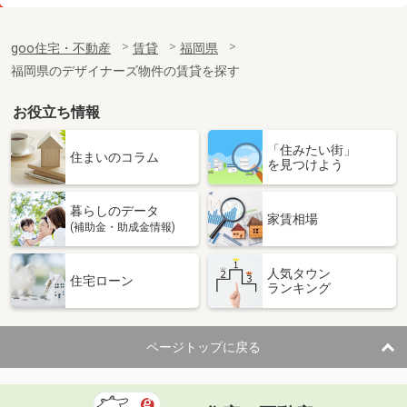
価 格
10.80万円
住 所
福岡県北九州市八幡西区大字本城
goo住宅・不動産
賃貸
福岡県
専有面積
79.3m²
福岡県のデザイナーズ物件の賃貸を探す
間取り
3LDK
お役立ち情報
福岡県福岡市早良区祖原
「住みたい街」
価 格
13.80万円
住まいのコラム
を見つけよう
住 所
福岡県福岡市早良区祖原
専有面積
48.95m²
暮らしのデータ
間取り
1LDK
家賃相場
(補助金・助成金情報)
福岡県福岡市博多区博多駅南２丁目
人気タウン
住宅ローン
ランキング
価 格
6.50万円
住 所
福岡県福岡市博多区博多駅南２丁目
専有面積
24m²
ページトップに戻る
間取り
1K
福岡県福岡市中央区大名２丁目