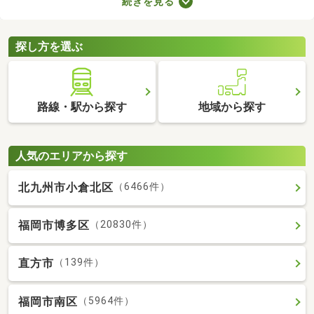
続きを見る
が詰められたおしゃれな建物であることがポイント。ここでデザ
イナーズ物件を紹介するので、好みにぴったりな建物を見つけて
くださいね。
探し方を選ぶ
路線・駅から探す
地域から探す
人気のエリアから探す
北九州市小倉北区
（6466件）
福岡市博多区
（20830件）
直方市
（139件）
福岡市南区
（5964件）