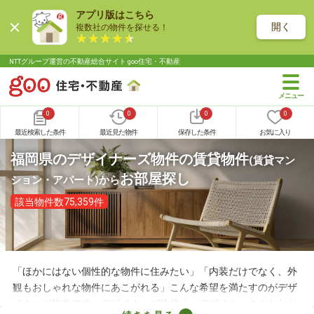
アプリ版はこちら
開く
複数社の物件を探せる！
NTTグループ運営の不動産総合サイト goo住宅・不動産
0
0
0
0
最近検索した条件
最近見た物件
保存した条件
お気に入り
福岡県のデザイナーズ物件の賃貸物件
(賃貸マン
お部屋探し
ション・アパート)
から
該当物件数75,359件
「ほかにはない個性的な物件に住みたい」「内装だけでなく、外
観もおしゃれな物件にあこがれる」こんな希望を満たすのがデザ
イナーズ物件です。デザイナーズ物件は、デザイナーのこだわり