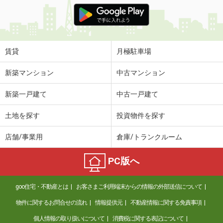
価 格
7.20万円
住 所
福岡県福岡市中央区大手門２丁目
専有面積
42.11m²
間取り
ワンルーム
賃貸
月極駐車場
福岡県福岡市早良区小田部２丁目
新築マンション
中古マンション
価 格
13.30万円
新築一戸建て
中古一戸建て
住 所
福岡県福岡市早良区小田部２丁目
専有面積
73.38m²
土地を探す
投資物件を探す
間取り
3LDK
店舗/事業用
倉庫/トランクルーム
福岡県北九州市八幡西区東浜町
PC版へ
価 格
6.45万円
住 所
福岡県北九州市八幡西区東浜町
goo住宅・不動産とは
お客さまご利用端末からの情報の外部送信について
専有面積
30.29m²
間取り
1LDK
物件に関するお問合せの流れ
情報提供元
不動産情報に関する免責事項
個人情報の取り扱いについて
消費税に関する表記について
福岡県北九州市八幡西区町上津役西１丁目