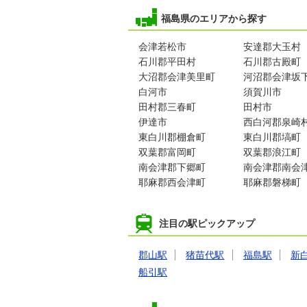
福島県のエリアから探す
会津若松市
安達郡大玉村
石川郡平田村
石川郡古殿町
大沼郡会津美里町
河沼郡会津坂
白河市
須賀川市
田村郡三春町
田村市
伊達市
西白河郡泉崎
東白川郡棚倉町
東白川郡塙町
双葉郡富岡町
双葉郡浪江町
南会津郡下郷町
南会津郡南会
耶麻郡西会津町
耶麻郡磐梯町
注目の駅ピックアップ
郡山駅
猪苗代駅
福島駅
新
船引駅