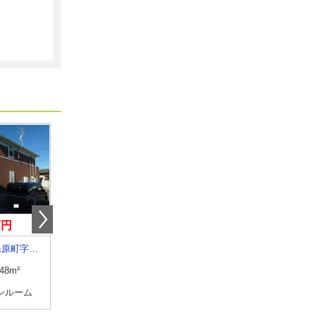
万円
4.10万円
5.90万円
福島県伊達市保原町字赤橋
福島県福島市飯坂町字銀杏
福島県郡山市安積町長久保１
.48m²
専有面積
32.43m²
専有面積
42.37m²
ンルーム
間取り
ワンルーム
間取り
1LDK