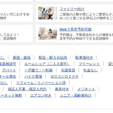
ファミリー向け
りたい方におすすめ
ご家族の人数や形によりご要望もさ
物件
ゆったり過ごせる3K以上の物件を
Webで見学予約可能
してみよう！
予約後は、不動産会社からの連絡を
、賃貸物件
見学予約がWebでできる賃貸物件
なし
新築・築浅
駅近・駅５分以内
駐車場付き
楽器相談可
ルームシェア（二人入居可）
フリーレント
貸
アパート
一戸建て・一軒家
分譲賃貸
礼金なし
オール電化
バイク置場
ガスコンロ２クチ
料なし
リフォーム・リノベーション済
保証人不要・保証人代行
家具付き
メゾネット
ターネット無料
エアコン付き
シニア・高齢者向け