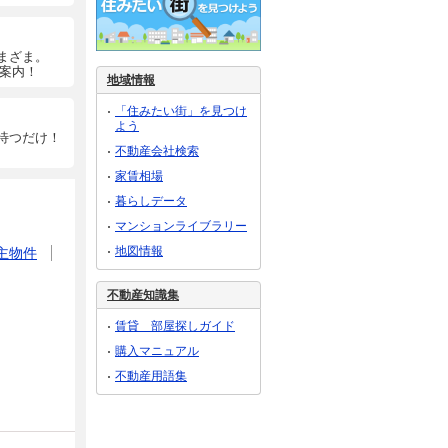
まざま。
ご案内！
地域情報
「住みたい街」を見つけ
よう
待つだけ！
不動産会社検索
家賃相場
暮らしデータ
マンションライブラリー
地図情報
主物件
不動産知識集
賃貸 部屋探しガイド
購入マニュアル
不動産用語集