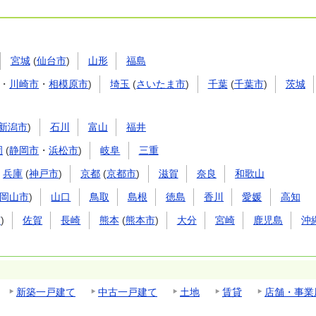
宮城
(
仙台市
)
山形
福島
・
川崎市
・
相模原市
)
埼玉
(
さいたま市
)
千葉
(
千葉市
)
茨城
新潟市
)
石川
富山
福井
岡
(
静岡市
・
浜松市
)
岐阜
三重
兵庫
(
神戸市
)
京都
(
京都市
)
滋賀
奈良
和歌山
岡山市
)
山口
鳥取
島根
徳島
香川
愛媛
高知
市
)
佐賀
長崎
熊本
(
熊本市
)
大分
宮崎
鹿児島
沖
新築一戸建て
中古一戸建て
土地
賃貸
店舗・事業