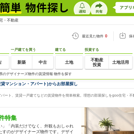
住宅・不動産
0
最近見た物件
保
一戸建てを買う
建てる
投資する
不動産
古
新築
中古
土地
土地活用
投資
県のデザイナーズ物件の賃貸情報 物件を探す
賃貸マンション・アパート)からお部屋探し
パート、賃貸一戸建てなどの賃貸物件を簡単検索。理想の部屋探しをgoo住宅・不
件特集
い」「内装だけでなく、外観もおしゃれ
たすのがデザイナーズ物件です。デザイ