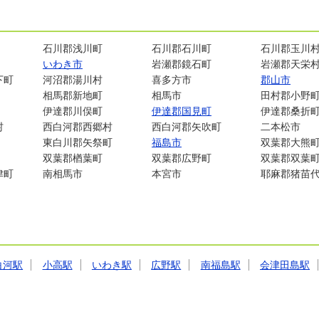
石川郡浅川町
石川郡石川町
石川郡玉川
いわき市
岩瀬郡鏡石町
岩瀬郡天栄
下町
河沼郡湯川村
喜多方市
郡山市
相馬郡新地町
相馬市
田村郡小野
伊達郡川俣町
伊達郡国見町
伊達郡桑折
村
西白河郡西郷村
西白河郡矢吹町
二本松市
東白川郡矢祭町
福島市
双葉郡大熊
双葉郡楢葉町
双葉郡広野町
双葉郡双葉
津町
南相馬市
本宮市
耶麻郡猪苗
白河駅
小高駅
いわき駅
広野駅
南福島駅
会津田島駅