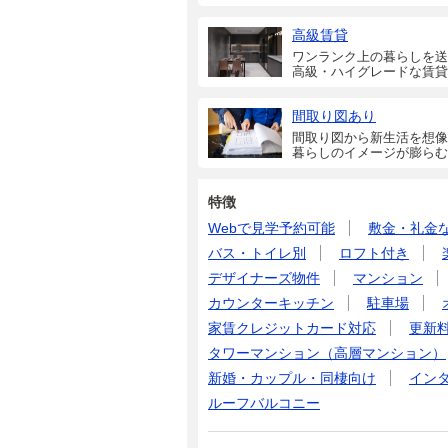
高級賃貸
ワンランク上の暮らしを送
高級・ハイグレードな賃貸
間取り図あり
間取り図から新生活を想像
暮らしのイメージが膨らむ
特徴
Webで見学予約可能
敷金・礼金
バス・トイレ別
ロフト付き
デザイナーズ物件
マンション
カウンターキッチン
駐車場
家賃クレジットカード対応
更新
タワーマンション（高層マンション）
新婚・カップル・同棲向け
イン
ルーフバルコニー