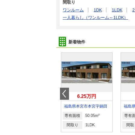
間取り
ワンルーム
1DK
1LDK
2
一人暮らし（ワンルーム～1LDK）
新着物件
5.90万円
6.25万円
福島県郡山市田村町金屋字上川原
福島県本宮市本宮字鍋田
福島
専有面積
54.19m²
専有面積
50.05m²
専有
間取り
1LDK
間取り
1LDK
間取