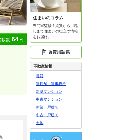
住まいのコラム
専門家監修！賃貸から引越
しまで住まいの役立つ情報
をお届け。
64
掲載数
件
賃貸用語集
不動産情報
賃貸
貸店舗・貸事務所
新築マンション
中古マンション
新築一戸建て
中古一戸建て
土地
集