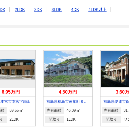
DK
2LDK
3DK
3LDK
4DK
4LDK以上
6.95万円
4.50万円
3.60
県本宮市本宮字鍋田
福島県福島市蓬莱町８丁目
面積
59.55m²
専有面積
46.09m²
専有面積
31
り
2LDK
間取り
1LDK
間取り
ワ