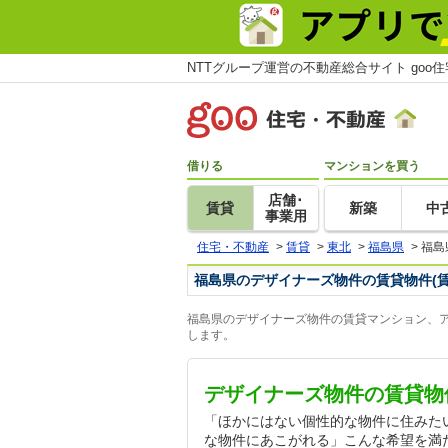
NTTグループ運営の不動産総合サイト goo
借りる
マンションを買う
店舗･
賃貸
新築
中
事業用
住宅・不動産
>
賃貸
>
東北
>
福島県
>
福島
福島県のデザイナーズ物件の賃貸物件(
福島県のデザイナーズ物件の賃貸マンション、ア
します。
デザイナーズ物件の賃貸物
「ほかにはない個性的な物件に住みた
な物件にあこがれる」こんな希望を満