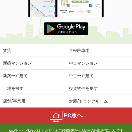
間取り
2DK
鳥取県米子市両三柳
価 格
4.60万円
住 所
鳥取県米子市両三柳
専有面積
45.72m²
間取り
1LDK
賃貸
月極駐車場
鳥取県倉吉市福守町
新築マンション
中古マンション
価 格
5.15万円
新築一戸建て
中古一戸建て
住 所
鳥取県倉吉市福守町
専有面積
48.39m²
土地を探す
投資物件を探す
間取り
1LDK
店舗/事業用
倉庫/トランクルーム
鳥取県倉吉市福守町
PC版へ
価 格
5.05万円
住 所
鳥取県倉吉市福守町
goo住宅・不動産とは
お客さまご利用端末からの情報の外部送信について
専有面積
52.38m²