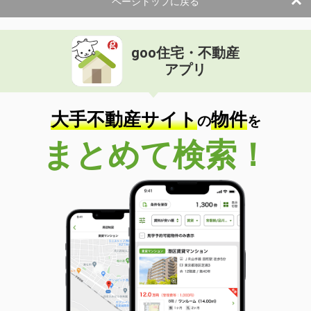
ページトップに戻る
間取り
2DK
鳥取県鳥取市国府町宮下
goo住宅・不動産
価 格
7.50万円
アプリ
住 所
鳥取県鳥取市国府町宮下
専有面積
55.47m²
間取り
2LDK
大手不動産サイト
物件
の
を
鳥取県米子市皆生新田３
まとめて検索！
価 格
6.40万円
住 所
鳥取県米子市皆生新田３
専有面積
33.52m²
間取り
1LDK
鳥取県鳥取市賀露町西１
価 格
4.80万円
住 所
鳥取県鳥取市賀露町西１
専有面積
44.82m²