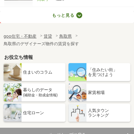
鳥取県鳥取市吉成
もっと見る
価 格
4.80万円
住 所
鳥取県鳥取市吉成
goo住宅・不動産
賃貸
鳥取県
専有面積
30.42m²
鳥取県のデザイナーズ物件の賃貸を探す
間取り
1K
お役立ち情報
鳥取県鳥取市安長
「住みたい街」
価 格
5.20万円
住まいのコラム
を見つけよう
住 所
鳥取県鳥取市安長
専有面積
33.39m²
暮らしのデータ
間取り
ワンルーム
家賃相場
(補助金・助成金情報)
鳥取県東伯郡琴浦町大字徳万
人気タウン
住宅ローン
ランキング
価 格
4.85万円
住 所
鳥取県東伯郡琴浦町大字徳万
専有面積
45.39m²