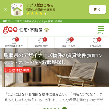
アプリ版はこちら
開く
複数社の物件を探せる！
NTTグループ運営の不動産総合サイト goo住宅・不動産
0
0
0
0
最近検索した条件
最近見た物件
保存した条件
お気に入り
鳥取県のデザイナーズ物件の賃貸物件
(賃貸マン
お部屋探し
ション・アパート)
から
該当物件数38件
「ほかにはない個性的な物件に住みたい」「内装だけでなく、外
観もおしゃれな物件にあこがれる」こんな希望を満たすのがデザ
イナーズ物件です。デザイナーズ物件は、デザイナーのこだわり