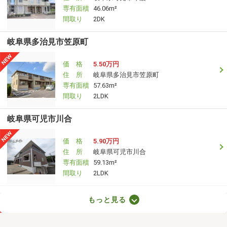
専有面積
46.06m²
間取り
2DK
岐阜県多治見市笠原町
価 格
5.50万円
住 所
岐阜県多治見市笠原町
専有面積
57.63m²
間取り
2LDK
岐阜県可児市川合
価 格
5.90万円
住 所
岐阜県可児市川合
専有面積
59.13m²
間取り
2LDK
岐阜県多治見市生田町５
もっと見る
価 格
5.90万円