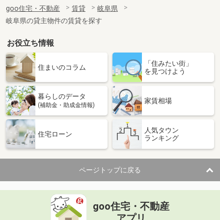
住 所
岐阜県多治見市生田町５
goo住宅・不動産
賃貸
岐阜県
専有面積
57.64m²
岐阜県の貸主物件の賃貸を探す
間取り
2LDK
お役立ち情報
岐阜県土岐市泉町大富
「住みたい街」
価 格
7.75万円
住まいのコラム
を見つけよう
住 所
岐阜県土岐市泉町大富
専有面積
58.6m²
暮らしのデータ
間取り
2LDK
家賃相場
(補助金・助成金情報)
岐阜県土岐市肥田浅野矢落町２
人気タウン
住宅ローン
ランキング
価 格
5.60万円
住 所
岐阜県土岐市肥田浅野矢落町２
専有面積
35m²
ページトップに戻る
間取り
1K
岐阜県関市倉知
goo住宅・不動産
価 格
4.20万円
アプリ