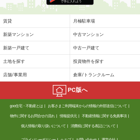
住 所
岐阜県岐阜市木田２
専有面積
22.9m²
間取り
ワンルーム
賃貸
月極駐車場
岐阜県美濃加茂市前平町２
新築マンション
中古マンション
価 格
4.10万円
新築一戸建て
中古一戸建て
住 所
岐阜県美濃加茂市前平町２
専有面積
46.49m²
土地を探す
投資物件を探す
間取り
1LDK
店舗/事業用
倉庫/トランクルーム
岐阜県加茂郡川辺町石神
PC版へ
価 格
4.60万円
住 所
岐阜県加茂郡川辺町石神
goo住宅・不動産とは
お客さまご利用端末からの情報の外部送信について
専有面積
56.19m²
間取り
2LDK
物件に関するお問合せの流れ
情報提供元
不動産情報に関する免責事項
個人情報の取り扱いについて
消費税に関する表記について
岐阜県美濃加茂市西町６
プライバシーポリシー
ヘルプ
お問い合わせ
運営会社