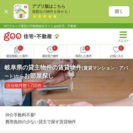
アプリ版はこちら
開く
複数社の物件を探せる！
NTTグループ運営の不動産総合サイト goo住宅・不動産
0
0
0
0
最近検索した条件
最近見た物件
保存した条件
お気に入り
岐阜県の貸主物件の賃貸物件
(賃貸マンション・アパ
お部屋探し
ート)
から
該当物件数1,720件
仲介手数料不要!
費用負担の少ない貸主で探す賃貸物件