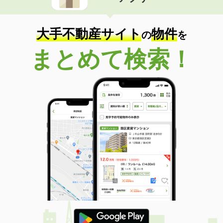
住 所
岐阜県関市倉知
専有面積
58.53m²
間取り
2LDK
大手不動産サイト
物件
の
を
岐阜県大垣市島里２
まとめて検索！
価 格
5.20万円
住 所
岐阜県大垣市島里２
専有面積
23.61m²
間取り
1K
岐阜県大垣市和合本町１
価 格
5.05万円
住 所
岐阜県大垣市和合本町１
専有面積
56.47m²
間取り
2LDK
岐阜県岐阜市木田２
価 格
4.40万円