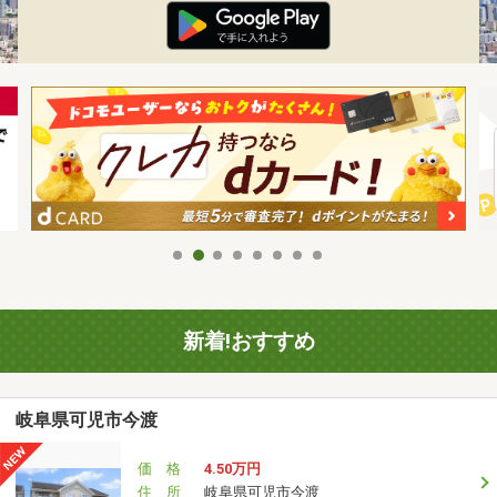
新着!おすすめ
岐阜県可児市今渡
価 格
4.50万円
住 所
岐阜県可児市今渡