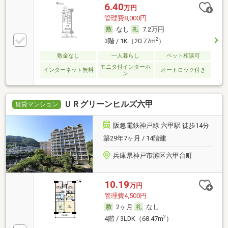
6.40
万円
管理費8,000円
なし
7.2万円
2
3階 / 1K（20.77m
）
敷金なし
一人暮らし
ペット相談可
モニタ付インターホ
インターネット無料
オートロック付き
ン
ＵＲグリーンヒルズ六甲
賃貸マンション
阪急電鉄神戸線 六甲駅 徒歩14分
築29年7ヶ月 / 14階建
兵庫県神戸市灘区六甲台町
10.19
万円
管理費4,500円
2ヶ月
なし
2
4階 / 3LDK（68.47m
）