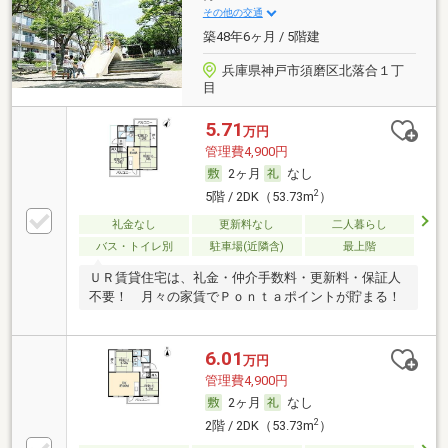
その他の交通
築48年6ヶ月 / 5階建
兵庫県神戸市須磨区北落合１丁
目
5.71
万円
管理費4,900円
2ヶ月
なし
2
5階 / 2DK（53.73m
）
礼金なし
更新料なし
二人暮らし
バス・トイレ別
駐車場(近隣含)
最上階
ＵＲ賃貸住宅は、礼金・仲介手数料・更新料・保証人
不要！ 月々の家賃でＰｏｎｔａポイントが貯まる！
6.01
万円
管理費4,900円
2ヶ月
なし
2
2階 / 2DK（53.73m
）