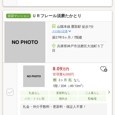
ＵＲフレール須磨たかとり
賃貸マンション
山陽本線 鷹取駅 徒歩7分
その他の交通
築27年5ヶ月 / 7階建
兵庫県神戸市須磨区大池町５丁
目
8.09
万円
管理費4,000円
2ヶ月
なし
2
1階 / 2DK（49.13m
）
礼金なし
更新料なし
二人暮らし
バス・トイレ別
南向き
駐輪場
礼金・仲介手数料・更新料・保証人不要！