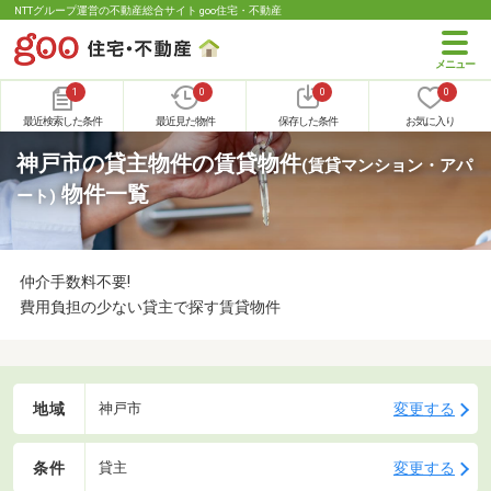
NTTグループ運営の不動産総合サイト goo住宅・不動産
1
0
0
0
最近検索した条件
最近見た物件
保存した条件
お気に入り
神戸市の貸主物件の賃貸物件
(賃貸マンション・アパ
物件一覧
ート)
仲介手数料不要!
費用負担の少ない貸主で探す賃貸物件
地域
変更する
神戸市
条件
変更する
貸主