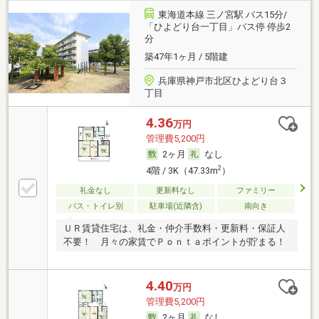
東海道本線 三ノ宮駅 バス15分/
「ひよどり台一丁目」バス停 停歩2
分
築47年1ヶ月 / 5階建
兵庫県神戸市北区ひよどり台３
丁目
4.36
万円
管理費5,200円
2ヶ月
なし
2
4階 / 3K（47.33m
）
礼金なし
更新料なし
ファミリー
バス・トイレ別
駐車場(近隣含)
南向き
ＵＲ賃貸住宅は、礼金・仲介手数料・更新料・保証人
不要！ 月々の家賃でＰｏｎｔａポイントが貯まる！
4.40
万円
管理費5,200円
2ヶ月
なし