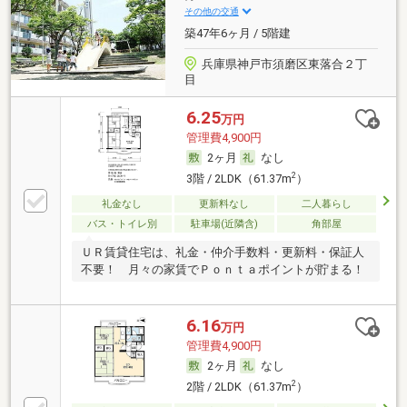
その他の交通
築47年6ヶ月 / 5階建
兵庫県神戸市須磨区東落合２丁
目
6.25
万円
管理費4,900円
2ヶ月
なし
2
3階 / 2LDK（61.37m
）
礼金なし
更新料なし
二人暮らし
バス・トイレ別
駐車場(近隣含)
角部屋
ＵＲ賃貸住宅は、礼金・仲介手数料・更新料・保証人
不要！ 月々の家賃でＰｏｎｔａポイントが貯まる！
6.16
万円
管理費4,900円
2ヶ月
なし
2
2階 / 2LDK（61.37m
）