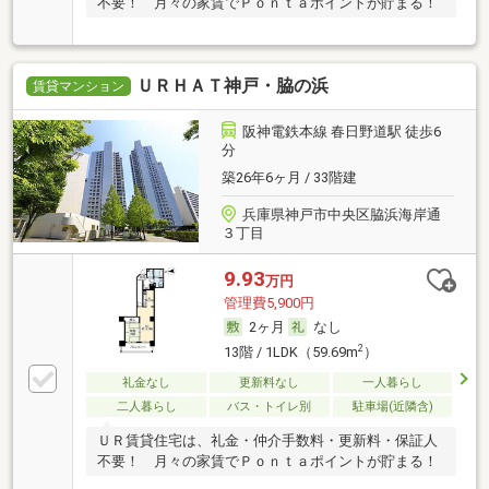
不要！ 月々の家賃でＰｏｎｔａポイントが貯まる！
ＵＲＨＡＴ神戸・脇の浜
賃貸マンション
阪神電鉄本線 春日野道駅 徒歩6
分
築26年6ヶ月 / 33階建
兵庫県神戸市中央区脇浜海岸通
３丁目
9.93
万円
管理費5,900円
2ヶ月
なし
2
13階 / 1LDK（59.69m
）
礼金なし
更新料なし
一人暮らし
二人暮らし
バス・トイレ別
駐車場(近隣含)
ＵＲ賃貸住宅は、礼金・仲介手数料・更新料・保証人
不要！ 月々の家賃でＰｏｎｔａポイントが貯まる！