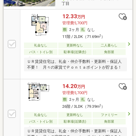
丁目
12.33
万円
管理費5,700円
2ヶ月
なし
2
11階 / 2LDK（71.69m
）
礼金なし
更新料なし
二人暮らし
バス・トイレ別
駐車場(近隣含)
角部屋
ＵＲ賃貸住宅は、礼金・仲介手数料・更新料・保証人
不要！ 月々の家賃でＰｏｎｔａポイントが貯まる！
14.20
万円
管理費5,700円
2ヶ月
なし
2
26階 / 3LDK（79.39m
）
礼金なし
更新料なし
ファミリー
バス・トイレ別
駐車場(近隣含)
角部屋
ＵＲ賃貸住宅は、礼金・仲介手数料・更新料・保証人