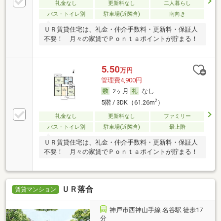
礼金なし
更新料なし
二人暮らし
バス・トイレ別
駐車場(近隣含)
南向き
ＵＲ賃貸住宅は、礼金・仲介手数料・更新料・保証人
不要！ 月々の家賃でＰｏｎｔａポイントが貯まる！
5.50
万円
管理費4,900円
2ヶ月
なし
2
5階 / 3DK（61.26m
）
礼金なし
更新料なし
ファミリー
バス・トイレ別
駐車場(近隣含)
最上階
ＵＲ賃貸住宅は、礼金・仲介手数料・更新料・保証人
不要！ 月々の家賃でＰｏｎｔａポイントが貯まる！
ＵＲ落合
賃貸マンション
神戸市西神山手線 名谷駅 徒歩17
分