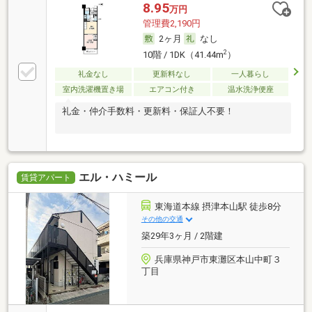
8.95
万円
管理費2,190円
2ヶ月
なし
2
10階 / 1DK（41.44m
）
礼金なし
更新料なし
一人暮らし
室内洗濯機置き場
エアコン付き
温水洗浄便座
礼金・仲介手数料・更新料・保証人不要！
エル・ハミール
賃貸アパート
東海道本線 摂津本山駅 徒歩8分
その他の交通
築29年3ヶ月 / 2階建
兵庫県神戸市東灘区本山中町３
丁目