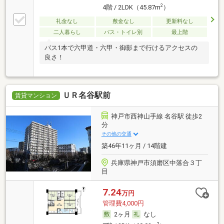
2
4階 / 2LDK（45.87m
）
礼金なし
敷金なし
更新料なし
二人暮らし
バス・トイレ別
最上階
バス1本で六甲道・六甲・御影まで行けるアクセスの
良さ！
ＵＲ名谷駅前
賃貸マンション
神戸市西神山手線 名谷駅 徒歩2
分
その他の交通
築46年11ヶ月 / 14階建
兵庫県神戸市須磨区中落合３丁
目
7.24
万円
管理費4,000円
2ヶ月
なし