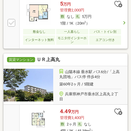
5
万円
管理費2,000円
なし
5万円
2
1階 / 1K（20m
）
敷金なし
一人暮らし
バス・トイレ別
モニタ付インターホ
インターネット無料
エアコン付き
ン
ＵＲ上高丸
賃貸マンション
山陽本線 垂水駅 バス6分/「上高
丸団地」バス停 停歩4分
築60年2ヶ月 / 5階建
兵庫県神戸市垂水区上高丸２丁
目
4.49
万円
管理費3,400円
2ヶ月
なし
2
4階 / 3K（45.38m
）