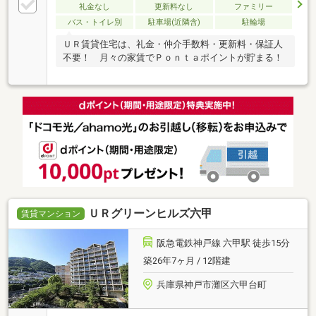
礼金なし
更新料なし
ファミリー
バス・トイレ別
駐車場(近隣含)
駐輪場
ＵＲ賃貸住宅は、礼金・仲介手数料・更新料・保証人
不要！ 月々の家賃でＰｏｎｔａポイントが貯まる！
ＵＲグリーンヒルズ六甲
賃貸マンション
阪急電鉄神戸線 六甲駅 徒歩15分
築26年7ヶ月 / 12階建
兵庫県神戸市灘区六甲台町