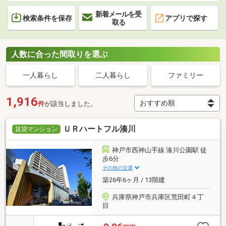
新着メールを受
検索条件を保存
アプリで探す
取る
人数に合った間取りを選ぶ
一人暮らし
二人暮らし
ファミリー
1,916
件
が該当しました。
ＵＲハートフル湊川
賃貸マンション
神戸市西神山手線 湊川公園駅 徒
歩6分
その他の交通
築26年6ヶ月 / 13階建
兵庫県神戸市兵庫区荒田町４丁
目