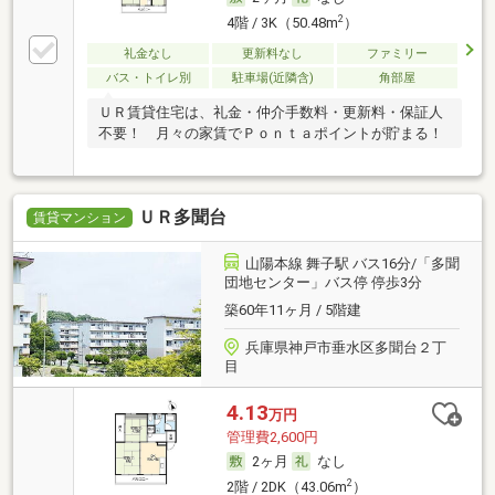
2
4階 / 3K（50.48m
）
礼金なし
更新料なし
ファミリー
バス・トイレ別
駐車場(近隣含)
角部屋
ＵＲ賃貸住宅は、礼金・仲介手数料・更新料・保証人
不要！ 月々の家賃でＰｏｎｔａポイントが貯まる！
ＵＲ多聞台
賃貸マンション
山陽本線 舞子駅 バス16分/「多聞
団地センター」バス停 停歩3分
築60年11ヶ月 / 5階建
兵庫県神戸市垂水区多聞台２丁
目
4.13
万円
管理費2,600円
2ヶ月
なし
2
2階 / 2DK（43.06m
）