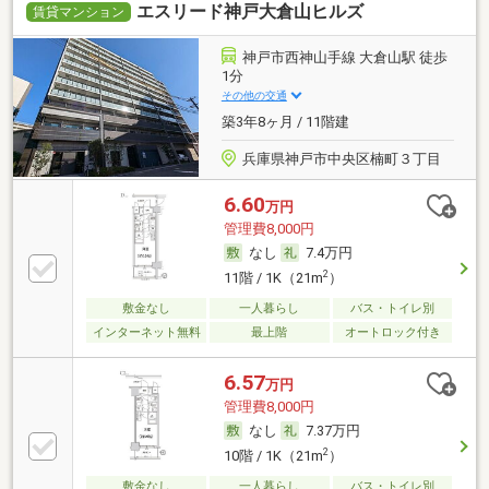
エスリード神戸大倉山ヒルズ
賃貸マンション
神戸市西神山手線 大倉山駅 徒歩
1分
その他の交通
築3年8ヶ月 / 11階建
兵庫県神戸市中央区楠町３丁目
6.60
万円
管理費8,000円
なし
7.4万円
2
11階 / 1K（21m
）
敷金なし
一人暮らし
バス・トイレ別
インターネット無料
最上階
オートロック付き
6.57
万円
管理費8,000円
なし
7.37万円
2
10階 / 1K（21m
）
敷金なし
一人暮らし
バス・トイレ別