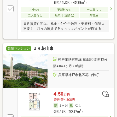
2
3階 / 1LDK（45.38m
）
礼金なし
更新料なし
一人暮らし
二人暮らし
駐車場(近隣含)
角部屋
ＵＲ賃貸住宅は、礼金・仲介手数料・更新料・保証人
不要！ 月々の家賃でＰｏｎｔａポイントが貯まる！
ＵＲ花山東
賃貸マンション
神戸電鉄有馬線 花山駅 徒歩13分
築41年1ヶ月 / 8階建
兵庫県神戸市北区花山東町
4.50
万円
管理費4,300円
2ヶ月
なし
2
6階 / 3K（50.27m
）