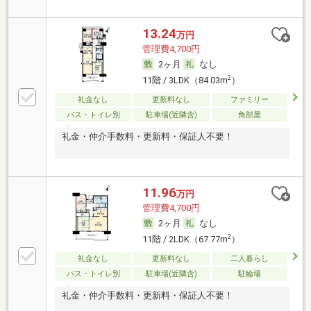
13.24
万円
管理費4,700円
2ヶ月
なし
2
11階 / 3LDK（84.03m
）
礼金なし
更新料なし
ファミリー
バス・トイレ別
駐車場(近隣含)
角部屋
礼金・仲介手数料・更新料・保証人不要！
11.96
万円
管理費4,700円
2ヶ月
なし
2
11階 / 2LDK（67.77m
）
礼金なし
更新料なし
二人暮らし
バス・トイレ別
駐車場(近隣含)
駐輪場
礼金・仲介手数料・更新料・保証人不要！