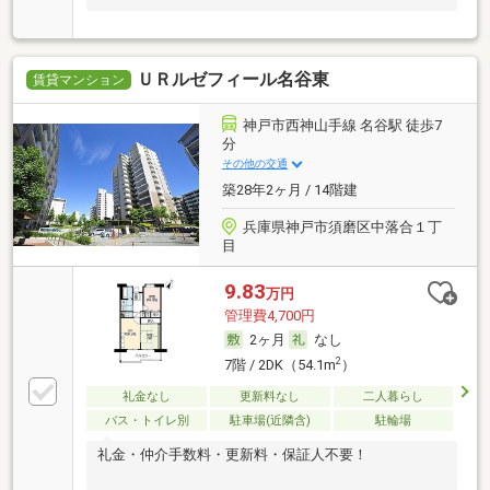
ＵＲルゼフィール名谷東
賃貸マンション
神戸市西神山手線 名谷駅 徒歩7
分
その他の交通
築28年2ヶ月 / 14階建
兵庫県神戸市須磨区中落合１丁
目
9.83
万円
管理費4,700円
2ヶ月
なし
2
7階 / 2DK（54.1m
）
礼金なし
更新料なし
二人暮らし
バス・トイレ別
駐車場(近隣含)
駐輪場
礼金・仲介手数料・更新料・保証人不要！