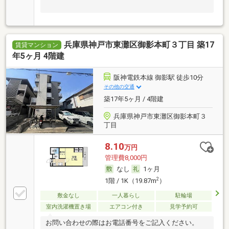
兵庫県神戸市東灘区御影本町３丁目 築17
賃貸マンション
年5ヶ月 4階建
阪神電鉄本線 御影駅 徒歩10分
その他の交通
築17年5ヶ月 / 4階建
兵庫県神戸市東灘区御影本町３
丁目
8.10
万円
管理費8,000円
なし
1ヶ月
2
1階 / 1K（19.87m
）
敷金なし
一人暮らし
駐輪場
室内洗濯機置き場
エアコン付き
見学予約可
お問い合わせの際はお電話番号をご記入ください。