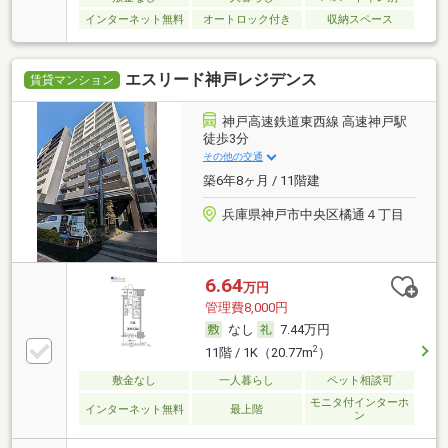
インターネット無料
オートロック付き
収納スペース
エスリード神戸レジデンス
賃貸マンション
神戸高速鉄道東西線 高速神戸駅
徒歩3分
その他の交通
築6年8ヶ月 / 11階建
兵庫県神戸市中央区橘通４丁目
6.64
万円
管理費8,000円
なし
7.44万円
2
11階 / 1K（20.77m
）
敷金なし
一人暮らし
ペット相談可
モニタ付インターホ
インターネット無料
最上階
ン