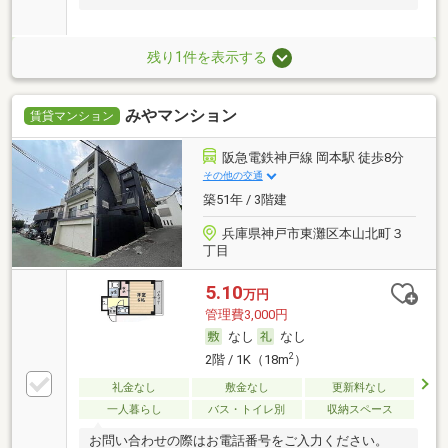
残り1件を表示する
みやマンション
賃貸マンション
阪急電鉄神戸線 岡本駅 徒歩8分
その他の交通
築51年 / 3階建
兵庫県神戸市東灘区本山北町３
丁目
5.10
万円
管理費3,000円
なし
なし
2
2階 / 1K（18m
）
礼金なし
敷金なし
更新料なし
一人暮らし
バス・トイレ別
収納スペース
お問い合わせの際はお電話番号をご入力ください。