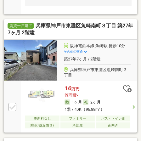
兵庫県神戸市東灘区魚崎南町３丁目 築27年
賃貸一戸建て
7ヶ月 2階建
阪神電鉄本線 魚崎駅 徒歩10分
その他の交通
築27年7ヶ月 / 2階建
兵庫県神戸市東灘区魚崎南町３
丁目
16
万円
管理費-
1ヶ月
2ヶ月
2
1階 / 4DK（96.88m
）
更新料なし
ファミリー
バス・トイレ別
駐車場(近隣含)
角部屋
南向き