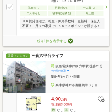
5階 / 1LDK（40.89m
）
礼金なし
更新料なし
一人暮らし
二人暮らし
駐車場(近隣含)
最上階
ＵＲ賃貸住宅は、礼金・仲介手数料・更新料・保証人
不要！ 月々の家賃でＰｏｎｔａポイントが貯まる！
残り1件を表示する
三倉六甲台ライフ
賃貸マンション
阪急電鉄神戸線 六甲駅 徒歩23分
その他の交通
築54年6ヶ月 / 4階建
兵庫県神戸市灘区鶴甲３丁目
4.90
万円
管理費3,000円
なし
なし