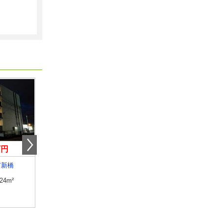
万円
4.70万円
6.90万円
市新橋
静岡県三島市八反畑
静岡県袋井市愛野南２
.24m²
専有面積
26.4m²
専有面積
45.15m²
間取り
1K
間取り
1LDK