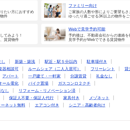
ファミリー向け
りたい方におすすめ
ご家族の人数や形によりご要望もさ
物件
ゆったり過ごせる3K以上の物件を
Webで見学予約可能
してみよう！
予約後は、不動産会社からの連絡を
、賃貸物件
見学予約がWebでできる賃貸物件
なし
新築・築浅
駅近・駅５分以内
駐車場付き
楽器相談可
ルームシェア（二人入居可）
フリーレント
貸
アパート
一戸建て・一軒家
分譲賃貸
礼金なし
オール電化
バイク置場
ガスコンロ２クチ
料なし
リフォーム・リノベーション済
保証人不要・保証人代行
家具付き
メゾネット
ターネット無料
エアコン付き
シニア・高齢者向け