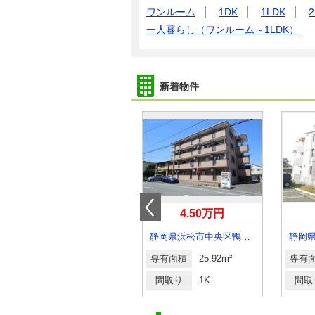
ワンルーム
1DK
1LDK
2
一人暮らし（ワンルーム～1LDK）
新着物件
4.50万円
4.50万円
静岡県裾野市茶畑
静岡県浜松市中央区鴨江３
専有面積
40m²
専有面積
25.92m²
専有
間取り
1LDK
間取り
1K
間取