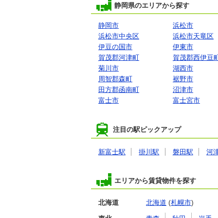
静岡県のエリアから探す
静岡市
浜松市
浜松市中央区
浜松市天竜区
伊豆の国市
伊東市
賀茂郡河津町
賀茂郡西伊豆
菊川市
湖西市
周智郡森町
裾野市
田方郡函南町
沼津市
富士市
富士宮市
注目の駅ピックアップ
新富士駅
掛川駅
磐田駅
河
エリアから賃貸物件を探す
北海道
北海道
(
札幌市
)