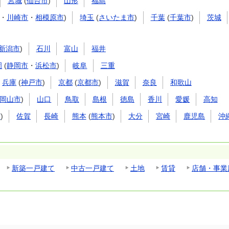
宮城
(
仙台市
)
山形
福島
・
川崎市
・
相模原市
)
埼玉
(
さいたま市
)
千葉
(
千葉市
)
茨城
新潟市
)
石川
富山
福井
岡
(
静岡市
・
浜松市
)
岐阜
三重
兵庫
(
神戸市
)
京都
(
京都市
)
滋賀
奈良
和歌山
岡山市
)
山口
鳥取
島根
徳島
香川
愛媛
高知
市
)
佐賀
長崎
熊本
(
熊本市
)
大分
宮崎
鹿児島
沖
新築一戸建て
中古一戸建て
土地
賃貸
店舗・事業