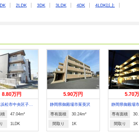
DK
2LDK
3DK
3LDK
4DK
4LDK以上
8.80万円
5.90万円
5.70
静岡県浜松市中央区子安町
静岡県御殿場市茱萸沢
静岡県御殿場
面積
47.04m²
専有面積
30.24m²
専有面積
30
り
1LDK
間取り
1K
間取り
1K