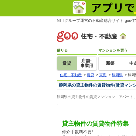
NTTグループ運営の不動産総合サイト goo
借りる
マンションを買う
店舗･
賃貸
新築
中
事業用
住宅・不動産
>
賃貸
>
東海
>
静岡県
>
静岡
静岡県の貸主物件の賃貸物件(賃貸マン
静岡県の貸主物件の賃貸マンション、アパート、
貸主物件の賃貸物件特集
仲介手数料不要!