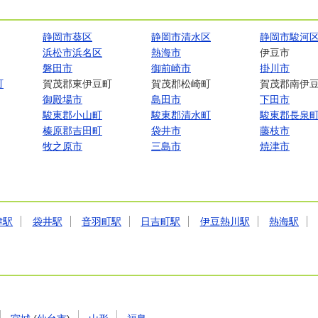
静岡市葵区
静岡市清水区
静岡市駿河
浜松市浜名区
熱海市
伊豆市
磐田市
御前崎市
掛川市
町
賀茂郡東伊豆町
賀茂郡松崎町
賀茂郡南伊
御殿場市
島田市
下田市
駿東郡小山町
駿東郡清水町
駿東郡長泉
榛原郡吉田町
袋井市
藤枝市
牧之原市
三島市
焼津市
津駅
袋井駅
音羽町駅
日吉町駅
伊豆熱川駅
熱海駅