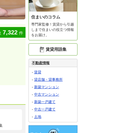
住まいのコラム
専門家監修！賃貸から引越
しまで住まいの役立つ情報
7,322
数
件
をお届け。
賃貸用語集
不動産情報
賃貸
貸店舗・貸事務所
新築マンション
中古マンション
新築一戸建て
中古一戸建て
土地
集