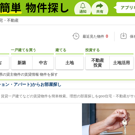
住宅・不動産
0
最近見た物件
保
一戸建てを買う
建てる
投資する
不動産
古
新築
中古
土地
土地活用
投資
県の貸主物件の賃貸情報 物件を探す
ション・アパート)からお部屋探し
賃貸一戸建てなどの賃貸物件を簡単検索。理想の部屋探しをgoo住宅・不動産がサ