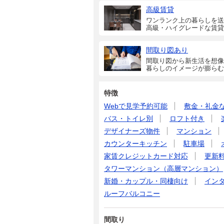
高級賃貸
ワンランク上の暮らしを送
高級・ハイグレードな賃貸
間取り図あり
間取り図から新生活を想像
暮らしのイメージが膨らむ
特徴
Webで見学予約可能
敷金・礼金
バス・トイレ別
ロフト付き
デザイナーズ物件
マンション
カウンターキッチン
駐車場
家賃クレジットカード対応
更新
タワーマンション（高層マンション）
新婚・カップル・同棲向け
イン
ルーフバルコニー
間取り