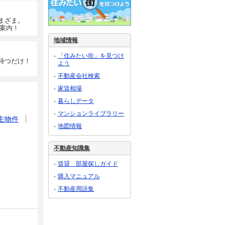
まざま。
ご案内！
地域情報
「住みたい街」を見つけ
待つだけ！
よう
不動産会社検索
家賃相場
暮らしデータ
マンションライブラリー
主物件
地図情報
不動産知識集
賃貸 部屋探しガイド
購入マニュアル
不動産用語集