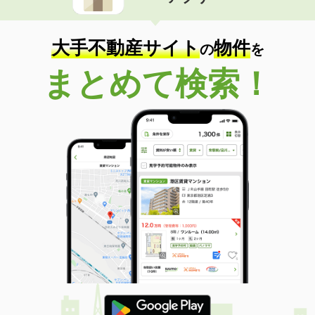
住 所
三重県三重郡川越町大字当新田
専有面積
21.81m²
間取り
1K
大手不動産サイト
物件
の
を
三重県松阪市松崎浦町
まとめて検索！
価 格
4.30万円
住 所
三重県松阪市松崎浦町
専有面積
41.99m²
間取り
1LDK
三重県四日市市高浜新町
価 格
4.20万円
住 所
三重県四日市市高浜新町
専有面積
23.18m²
間取り
1K
三重県四日市市高浜新町
価 格
4万円