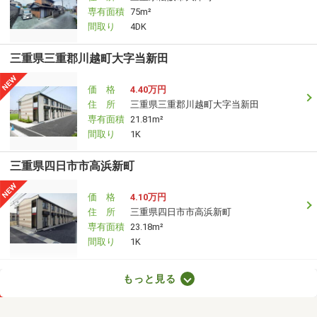
専有面積
75m²
間取り
4DK
三重県三重郡川越町大字当新田
価 格
4.40万円
住 所
三重県三重郡川越町大字当新田
専有面積
21.81m²
間取り
1K
三重県四日市市高浜新町
価 格
4.10万円
住 所
三重県四日市市高浜新町
専有面積
23.18m²
間取り
1K
三重県四日市市高浜新町
もっと見る
価 格
4.20万円