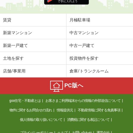
住 所
三重県四日市市高浜新町
専有面積
23.18m²
間取り
1K
賃貸
月極駐車場
三重県四日市市高浜新町
新築マンション
中古マンション
価 格
4.20万円
新築一戸建て
中古一戸建て
住 所
三重県四日市市高浜新町
専有面積
23.18m²
土地を探す
投資物件を探す
間取り
1K
店舗/事業用
倉庫/トランクルーム
三重県三重郡朝日町大字縄生
PC版へ
価 格
4.50万円
住 所
三重県三重郡朝日町大字縄生
goo住宅・不動産とは
お客さまご利用端末からの情報の外部送信について
専有面積
23.61m²
間取り
1K
物件に関するお問合せの流れ
情報提供元
不動産情報に関する免責事項
個人情報の取り扱いについて
消費税に関する表記について
三重県四日市市高浜新町
プライバシーポリシー
ヘルプ
お問い合わせ
運営会社