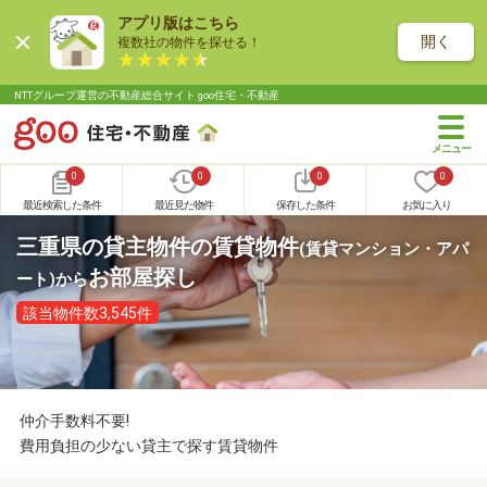
アプリ版はこちら
開く
複数社の物件を探せる！
NTTグループ運営の不動産総合サイト goo住宅・不動産
0
0
0
0
最近検索した条件
最近見た物件
保存した条件
お気に入り
三重県の貸主物件の賃貸物件
(賃貸マンション・アパ
お部屋探し
ート)
から
該当物件数3,545件
仲介手数料不要!
費用負担の少ない貸主で探す賃貸物件