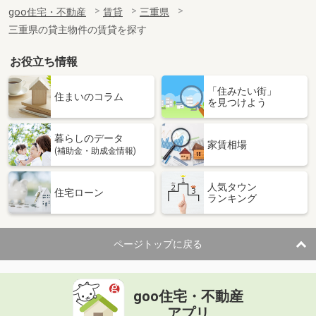
住 所
三重県四日市市高浜新町
goo住宅・不動産
賃貸
三重県
専有面積
23.18m²
三重県の貸主物件の賃貸を探す
間取り
1K
お役立ち情報
三重県四日市市大字塩浜
「住みたい街」
価 格
4.10万円
住まいのコラム
を見つけよう
住 所
三重県四日市市大字塩浜
専有面積
23.61m²
暮らしのデータ
間取り
1K
家賃相場
(補助金・助成金情報)
三重県四日市市高浜新町
人気タウン
住宅ローン
ランキング
価 格
4万円
住 所
三重県四日市市高浜新町
専有面積
23.18m²
ページトップに戻る
間取り
1K
三重県三重郡川越町大字当新田
goo住宅・不動産
価 格
4.40万円
アプリ