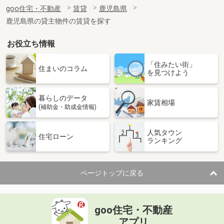
住 所
鹿児島県薩摩川内市宮内町
goo住宅・不動産
賃貸
鹿児島県
専有面積
28.02m²
鹿児島県の貸主物件の賃貸を探す
間取り
1K
お役立ち情報
鹿児島県薩摩川内市中郷４
「住みたい街」
価 格
4.20万円
住まいのコラム
を見つけよう
住 所
鹿児島県薩摩川内市中郷４
専有面積
23.61m²
暮らしのデータ
間取り
1K
家賃相場
(補助金・助成金情報)
鹿児島県薩摩川内市大王町
人気タウン
住宅ローン
ランキング
価 格
4.50万円
住 所
鹿児島県薩摩川内市大王町
専有面積
23.61m²
ページトップに戻る
間取り
1K
鹿児島県薩摩川内市御陵下町
goo住宅・不動産
価 格
2.40万円
アプリ