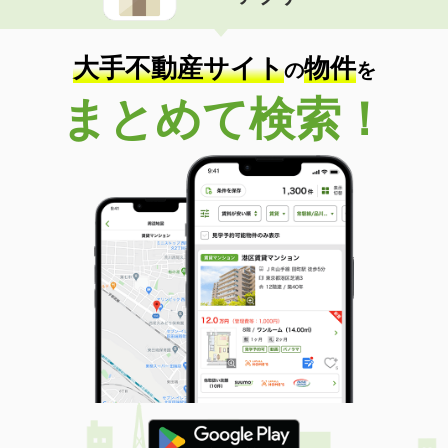
住 所
鹿児島県薩摩川内市御陵下町
専有面積
24m²
間取り
1K
大手不動産サイト
物件
の
を
鹿児島県薩摩川内市宮崎町
まとめて検索！
価 格
4.70万円
住 所
鹿児島県薩摩川内市宮崎町
専有面積
31.32m²
間取り
1LDK
鹿児島県薩摩川内市大王町
価 格
4.50万円
住 所
鹿児島県薩摩川内市大王町
専有面積
28.02m²
間取り
1K
鹿児島県霧島市隼人町真孝
価 格
5.50万円