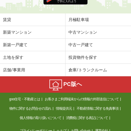
住 所
鹿児島県霧島市隼人町真孝
専有面積
29.81m²
間取り
1SLDK
賃貸
月極駐車場
鹿児島県鹿児島市田上台１
新築マンション
中古マンション
価 格
6.70万円
新築一戸建て
中古一戸建て
住 所
鹿児島県鹿児島市田上台１
専有面積
72.1m²
土地を探す
投資物件を探す
間取り
3LDK
店舗/事業用
倉庫/トランクルーム
鹿児島県薩摩川内市西開聞町
PC版へ
価 格
4.70万円
住 所
鹿児島県薩摩川内市西開聞町
goo住宅・不動産とは
お客さまご利用端末からの情報の外部送信について
専有面積
28.02m²
間取り
1K
物件に関するお問合せの流れ
情報提供元
不動産情報に関する免責事項
個人情報の取り扱いについて
消費税に関する表記について
鹿児島県薩摩川内市西開聞町
プライバシーポリシー
ヘルプ
お問い合わせ
運営会社