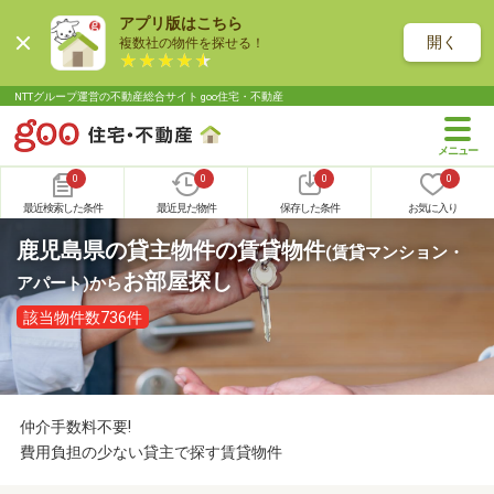
アプリ版はこちら
開く
複数社の物件を探せる！
NTTグループ運営の不動産総合サイト goo住宅・不動産
0
0
0
0
最近検索した条件
最近見た物件
保存した条件
お気に入り
鹿児島県の貸主物件の賃貸物件
(賃貸マンション・
お部屋探し
アパート)
から
該当物件数736件
仲介手数料不要!
費用負担の少ない貸主で探す賃貸物件