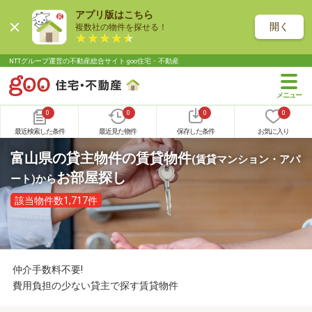
アプリ版はこちら
開く
複数社の物件を探せる！
NTTグループ運営の不動産総合サイト goo住宅・不動産
0
0
0
0
最近検索した条件
最近見た物件
保存した条件
お気に入り
富山県の貸主物件の賃貸物件
(賃貸マンション・アパ
お部屋探し
ート)
から
該当物件数1,717件
仲介手数料不要!
費用負担の少ない貸主で探す賃貸物件