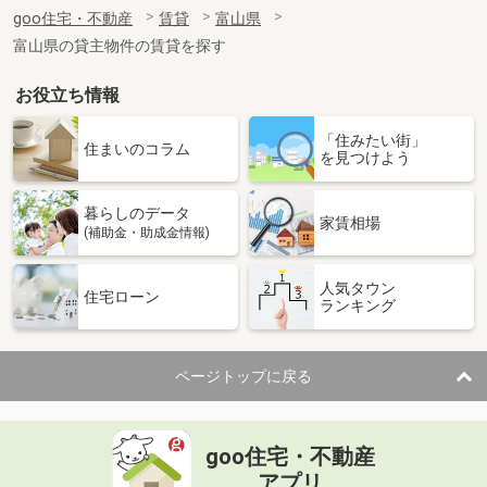
住 所
富山県富山市婦中町砂子田
goo住宅・不動産
賃貸
富山県
専有面積
23.6m²
富山県の貸主物件の賃貸を探す
間取り
1K
お役立ち情報
富山県高岡市赤祖父
「住みたい街」
価 格
6.40万円
住まいのコラム
を見つけよう
住 所
富山県高岡市赤祖父
専有面積
40.07m²
暮らしのデータ
間取り
1LDK
家賃相場
(補助金・助成金情報)
富山県高岡市角
人気タウン
住宅ローン
ランキング
価 格
4.70万円
住 所
富山県高岡市角
専有面積
28.21m²
ページトップに戻る
間取り
1K
富山県富山市犬島３
goo住宅・不動産
価 格
5.80万円
アプリ