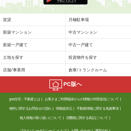
住 所
富山県高岡市三女子
専有面積
46.06m²
間取り
1LDK
賃貸
月極駐車場
富山県富山市中島２
新築マンション
中古マンション
価 格
6万円
新築一戸建て
中古一戸建て
住 所
富山県富山市中島２
専有面積
23.72m²
土地を探す
投資物件を探す
間取り
1K
店舗/事業用
倉庫/トランクルーム
富山県富山市中島２
PC版へ
価 格
6万円
住 所
富山県富山市中島２
goo住宅・不動産とは
お客さまご利用端末からの情報の外部送信について
専有面積
23.72m²
間取り
1K
物件に関するお問合せの流れ
情報提供元
不動産情報に関する免責事項
個人情報の取り扱いについて
消費税に関する表記について
富山県富山市五福
プライバシーポリシー
ヘルプ
お問い合わせ
運営会社