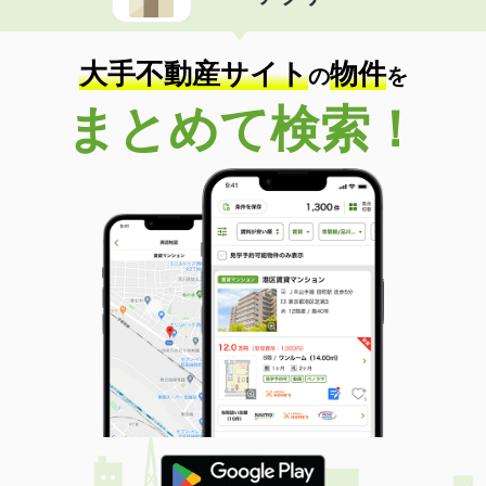
住 所
富山県富山市犬島３
専有面積
22.35m²
間取り
1K
大手不動産サイト
物件
の
を
富山県富山市中島２
まとめて検索！
価 格
6.10万円
住 所
富山県富山市中島２
専有面積
23.72m²
間取り
1K
富山県富山市町村２
価 格
5.50万円
住 所
富山県富山市町村２
専有面積
22.35m²
間取り
1K
富山県高岡市三女子
価 格
4.80万円