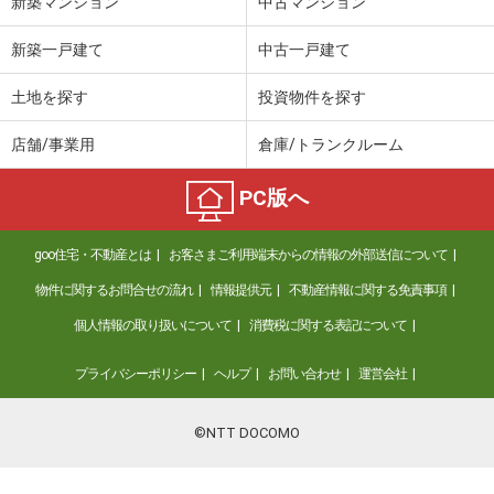
新築マンション
中古マンション
価 格
4.70万円
新築一戸建て
中古一戸建て
住 所
鳥取県米子市車尾６
専有面積
23.72m²
土地を探す
投資物件を探す
間取り
1K
店舗/事業用
倉庫/トランクルーム
鳥取県米子市淀江町佐陀
PC版へ
価 格
5.50万円
住 所
鳥取県米子市淀江町佐陀
goo住宅・不動産とは
お客さまご利用端末からの情報の外部送信について
専有面積
46.94m²
間取り
1LDK
物件に関するお問合せの流れ
情報提供元
不動産情報に関する免責事項
個人情報の取り扱いについて
消費税に関する表記について
鳥取県米子市上福原５
プライバシーポリシー
ヘルプ
お問い合わせ
運営会社
価 格
4.30万円
住 所
鳥取県米子市上福原５
専有面積
23.18m²
©NTT DOCOMO
間取り
1K