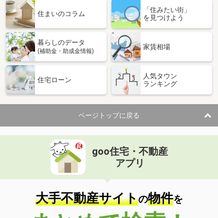
「住みたい街」
価 格
4.40万円
住まいのコラム
を見つけよう
住 所
鳥取県米子市両三柳
専有面積
23.18m²
暮らしのデータ
間取り
1K
家賃相場
(補助金・助成金情報)
鳥取県米子市淀江町佐陀
人気タウン
住宅ローン
ランキング
価 格
5.30万円
住 所
鳥取県米子市淀江町佐陀
専有面積
58.86m²
ページトップに戻る
間取り
2LDK
鳥取県米子市両三柳
goo住宅・不動産
価 格
4.70万円
アプリ
住 所
鳥取県米子市両三柳
専有面積
23.18m²
間取り
1K
大手不動産サイト
物件
の
を
鳥取県米子市米原３