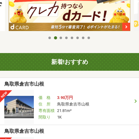
新着!おすすめ
鳥取県倉吉市山根
価 格
3.90万円
住 所
鳥取県倉吉市山根
専有面積
21.81m²
間取り
1K
鳥取県倉吉市山根