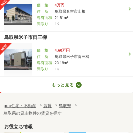
価 格
4万円
住 所
鳥取県倉吉市山根
専有面積
21.81m²
間取り
1K
鳥取県米子市両三柳
価 格
4.60万円
住 所
鳥取県米子市両三柳
専有面積
23.18m²
間取り
1K
鳥取県米子市博労町２
もっと見る
価 格
3.50万円
住 所
鳥取県米子市博労町２
goo住宅・不動産
賃貸
鳥取県
専有面積
23.18m²
鳥取県の貸主物件の賃貸を探す
間取り
1K
お役立ち情報
鳥取県米子市両三柳