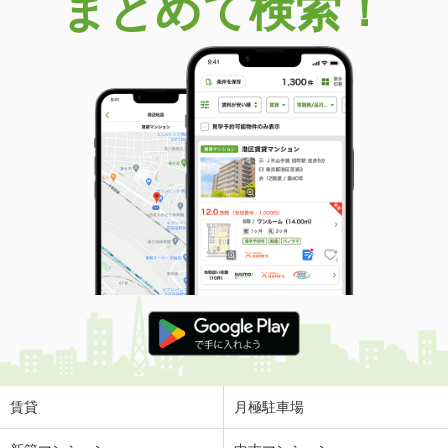
まとめて検索！
価 格
3.30万円
住 所
鳥取県米子市米原３
専有面積
23.18m²
間取り
1K
鳥取県米子市両三柳
価 格
4.70万円
住 所
鳥取県米子市両三柳
専有面積
23.18m²
間取り
1K
鳥取県米子市米原３
価 格
3.30万円
住 所
鳥取県米子市米原３
専有面積
23.18m²
間取り
1K
賃貸
月極駐車場
鳥取県米子市車尾６