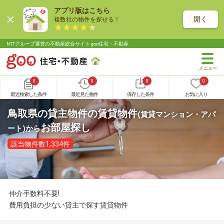
アプリ版はこちら
開く
複数社の物件を探せる！
NTTグループ運営の不動産総合サイト goo住宅・不動産
0
0
0
0
最近検索した条件
最近見た物件
保存した条件
お気に入り
鳥取県の貸主物件の賃貸物件
(賃貸マンション・アパ
お部屋探し
ート)
から
該当物件数1,334件
仲介手数料不要!
費用負担の少ない貸主で探す賃貸物件