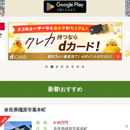
新着!おすすめ
奈良県橿原市葛本町
価 格
6.90万円
住 所
奈良県橿原市葛本町