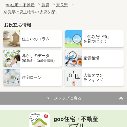
住 所
奈良県御所市大字竹田
goo住宅・不動産
賃貸
奈良県
専有面積
64.98m²
奈良県の貸主物件の賃貸を探す
間取り
2LDK
お役立ち情報
奈良県奈良市法蓮町
「住みたい街」
価 格
6.40万円
住まいのコラム
を見つけよう
住 所
奈良県奈良市法蓮町
専有面積
19.87m²
暮らしのデータ
間取り
1K
家賃相場
(補助金・助成金情報)
奈良県奈良市法蓮町
人気タウン
住宅ローン
ランキング
価 格
6.40万円
住 所
奈良県奈良市法蓮町
専有面積
19.87m²
ページトップに戻る
間取り
1K
奈良県奈良市法蓮町
goo住宅・不動産
価 格
7.20万円
アプリ