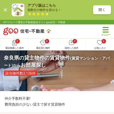
アプリ版はこちら
開く
複数社の物件を探せる！
NTTグループ運営の不動産総合サイト goo住宅・不動産
0
0
0
0
最近検索した条件
最近見た物件
保存した条件
お気に入り
奈良県の貸主物件の賃貸物件
(賃貸マンション・アパ
お部屋探し
ート)
から
該当物件数2,126件
仲介手数料不要!
費用負担の少ない貸主で探す賃貸物件