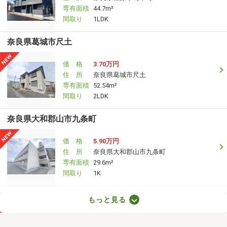
専有面積
44.7m²
間取り
1LDK
奈良県葛城市尺土
価 格
3.70万円
住 所
奈良県葛城市尺土
専有面積
52.54m²
間取り
2LDK
奈良県大和郡山市九条町
価 格
5.90万円
住 所
奈良県大和郡山市九条町
専有面積
29.6m²
間取り
1K
奈良県御所市大字竹田
もっと見る
価 格
5.05万円