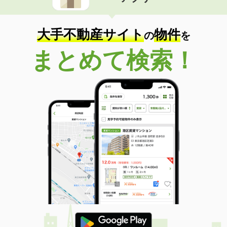
住 所
奈良県奈良市法蓮町
専有面積
67.27m²
間取り
3LDK
大手不動産サイト
物件
の
を
奈良県橿原市葛本町
まとめて検索！
価 格
6.40万円
住 所
奈良県橿原市葛本町
専有面積
40.03m²
間取り
1LDK
奈良県橿原市葛本町
価 格
7.95万円
住 所
奈良県橿原市葛本町
専有面積
56.44m²
間取り
2LDK
奈良県橿原市葛本町
価 格
6.90万円