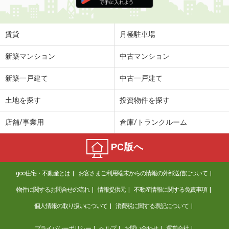
住 所
奈良県橿原市葛本町
専有面積
44.7m²
間取り
1LDK
賃貸
月極駐車場
奈良県御所市大字東松本
新築マンション
中古マンション
価 格
4.70万円
新築一戸建て
中古一戸建て
住 所
奈良県御所市大字東松本
専有面積
92.17m²
土地を探す
投資物件を探す
間取り
4DK
店舗/事業用
倉庫/トランクルーム
奈良県奈良市東九条町
PC版へ
価 格
7.50万円
住 所
奈良県奈良市東九条町
goo住宅・不動産とは
お客さまご利用端末からの情報の外部送信について
専有面積
28.02m²
間取り
1K
物件に関するお問合せの流れ
情報提供元
不動産情報に関する免責事項
個人情報の取り扱いについて
消費税に関する表記について
奈良県奈良市南京終町２
プライバシーポリシー
ヘルプ
お問い合わせ
運営会社