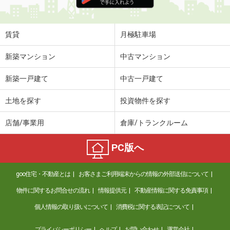
住 所
宮城県仙台市宮城野区岩切字観音前
専有面積
46.58m²
間取り
2DK
賃貸
月極駐車場
宮城県仙台市宮城野区五輪１
新築マンション
中古マンション
価 格
7.35万円
新築一戸建て
中古一戸建て
住 所
宮城県仙台市宮城野区五輪１
専有面積
43.94m²
土地を探す
投資物件を探す
間取り
1LDK
店舗/事業用
倉庫/トランクルーム
宮城県仙台市青葉区上杉１
PC版へ
価 格
7.80万円
住 所
宮城県仙台市青葉区上杉１
goo住宅・不動産とは
お客さまご利用端末からの情報の外部送信について
専有面積
30.64m²
間取り
1DK
物件に関するお問合せの流れ
情報提供元
不動産情報に関する免責事項
個人情報の取り扱いについて
消費税に関する表記について
宮城県仙台市青葉区上杉１
プライバシーポリシー
ヘルプ
お問い合わせ
運営会社