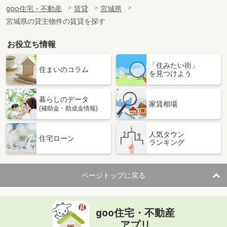
住 所
宮城県仙台市太白区八本松１
goo住宅・不動産
賃貸
宮城県
専有面積
52.92m²
宮城県の貸主物件の賃貸を探す
間取り
2LDK
お役立ち情報
宮城県黒川郡大和町吉岡字道下
「住みたい街」
価 格
5.45万円
住まいのコラム
を見つけよう
住 所
宮城県黒川郡大和町吉岡字道下
専有面積
44.97m²
暮らしのデータ
間取り
1LDK
家賃相場
(補助金・助成金情報)
宮城県多賀城市下馬３
人気タウン
住宅ローン
ランキング
価 格
3.90万円
住 所
宮城県多賀城市下馬３
専有面積
23.71m²
ページトップに戻る
間取り
1K
宮城県塩竈市玉川１
goo住宅・不動産
価 格
5.70万円
アプリ