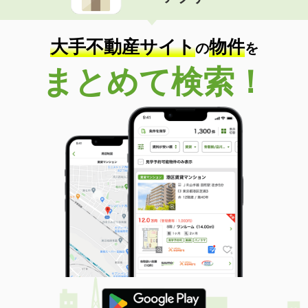
住 所
宮城県塩竈市玉川１
専有面積
23.6m²
間取り
1K
大手不動産サイト
物件
の
を
宮城県仙台市青葉区滝道
まとめて検索！
価 格
3.80万円
住 所
宮城県仙台市青葉区滝道
専有面積
23.61m²
間取り
1K
宮城県塩竈市玉川１
価 格
5.60万円
住 所
宮城県塩竈市玉川１
専有面積
23.6m²
間取り
1K
宮城県仙台市宮城野区岩切字観音前
価 格
5.65万円