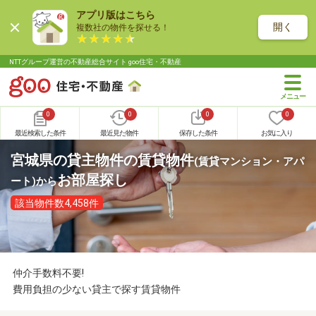
アプリ版はこちら
開く
複数社の物件を探せる！
NTTグループ運営の不動産総合サイト goo住宅・不動産
0
0
0
0
最近検索した条件
最近見た物件
保存した条件
お気に入り
宮城県の貸主物件の賃貸物件
(賃貸マンション・アパ
お部屋探し
ート)
から
該当物件数4,458件
仲介手数料不要!
費用負担の少ない貸主で探す賃貸物件