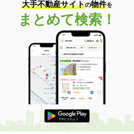
大手不動産サイト
物件
の
を
高知県高知市南川添
まとめて検索！
価 格
6.30万円
住 所
高知県高知市南川添
専有面積
43.5m²
間取り
1LDK
高知県高知市朝倉丙
価 格
5.80万円
住 所
高知県高知市朝倉丙
専有面積
37.5m²
間取り
1LDK
高知県高知市北久保
価 格
5.40万円
住 所
高知県高知市北久保
専有面積
35m²