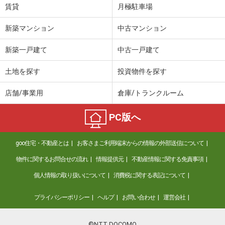
間取り
1DK
賃貸
月極駐車場
高知県高知市山ノ端町
新築マンション
中古マンション
価 格
6.60万円
新築一戸建て
中古一戸建て
住 所
高知県高知市山ノ端町
専有面積
35.75m²
土地を探す
投資物件を探す
間取り
1LDK
店舗/事業用
倉庫/トランクルーム
高知県高知市南御座
PC版へ
価 格
7万円
住 所
高知県高知市南御座
goo住宅・不動産とは
お客さまご利用端末からの情報の外部送信について
専有面積
43.99m²
間取り
1LDK
物件に関するお問合せの流れ
情報提供元
不動産情報に関する免責事項
個人情報の取り扱いについて
消費税に関する表記について
高知県南国市大そね甲
プライバシーポリシー
ヘルプ
お問い合わせ
運営会社
価 格
6.30万円
住 所
高知県南国市大そね甲
専有面積
50.86m²
©NTT DOCOMO