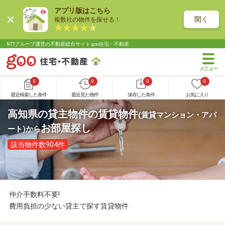
アプリ版はこちら
開く
複数社の物件を探せる！
NTTグループ運営の不動産総合サイト goo住宅・不動産
0
0
0
0
最近検索した条件
最近見た物件
保存した条件
お気に入り
高知県の貸主物件の賃貸物件
(賃貸マンション・アパ
お部屋探し
ート)
から
該当物件数904件
仲介手数料不要!
費用負担の少ない貸主で探す賃貸物件