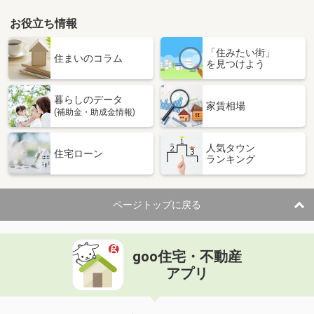
お役立ち情報
高知県南国市大そね甲
「住みたい街」
価 格
6.80万円
住まいのコラム
を見つけよう
住 所
高知県南国市大そね甲
専有面積
59.63m²
暮らしのデータ
間取り
2LDK
家賃相場
(補助金・助成金情報)
高知県南国市大そね甲
人気タウン
住宅ローン
ランキング
価 格
6.80万円
住 所
高知県南国市大そね甲
専有面積
59.63m²
ページトップに戻る
間取り
2LDK
高知県高知市朝倉丙
goo住宅・不動産
価 格
5.70万円
アプリ
住 所
高知県高知市朝倉丙
専有面積
37.5m²
間取り
1LDK