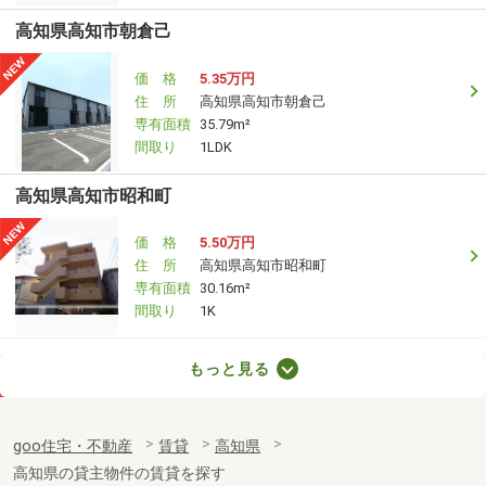
高知県高知市朝倉己
価 格
5.35万円
住 所
高知県高知市朝倉己
専有面積
35.79m²
間取り
1LDK
高知県高知市昭和町
価 格
5.50万円
住 所
高知県高知市昭和町
専有面積
30.16m²
間取り
1K
高知県高知市朝倉丙
もっと見る
価 格
5.70万円
住 所
高知県高知市朝倉丙
goo住宅・不動産
賃貸
高知県
専有面積
37.5m²
高知県の貸主物件の賃貸を探す
間取り
1LDK