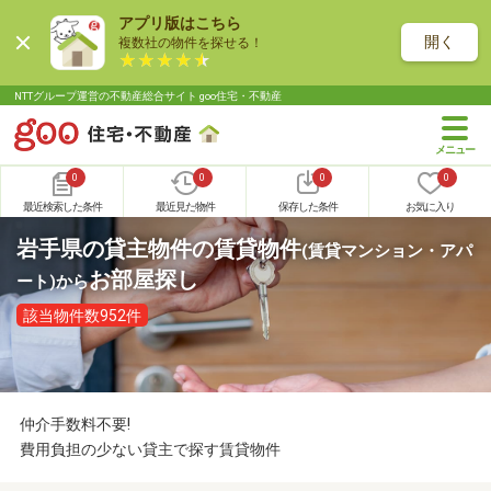
アプリ版はこちら
開く
複数社の物件を探せる！
NTTグループ運営の不動産総合サイト goo住宅・不動産
0
0
0
0
最近検索した条件
最近見た物件
保存した条件
お気に入り
岩手県の貸主物件の賃貸物件
(賃貸マンション・アパ
お部屋探し
ート)
から
該当物件数952件
仲介手数料不要!
費用負担の少ない貸主で探す賃貸物件