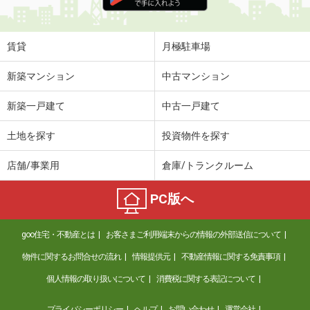
住 所
岩手県奥州市水沢真城字北塩加羅
専有面積
42.77m²
間取り
2DK
賃貸
月極駐車場
岩手県花巻市諏訪町２
新築マンション
中古マンション
価 格
4.40万円
新築一戸建て
中古一戸建て
住 所
岩手県花巻市諏訪町２
専有面積
42.46m²
土地を探す
投資物件を探す
間取り
2DK
店舗/事業用
倉庫/トランクルーム
岩手県胆沢郡金ケ崎町西根杉土手
PC版へ
価 格
5.05万円
住 所
岩手県胆沢郡金ケ崎町西根杉土手
goo住宅・不動産とは
お客さまご利用端末からの情報の外部送信について
専有面積
57.02m²
間取り
2LDK
物件に関するお問合せの流れ
情報提供元
不動産情報に関する免責事項
個人情報の取り扱いについて
消費税に関する表記について
岩手県奥州市江刺杉ノ町
プライバシーポリシー
ヘルプ
お問い合わせ
運営会社