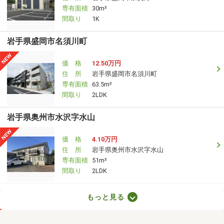
専有面積
30m²
間取り
1K
岩手県盛岡市名須川町
価 格
12.50万円
住 所
岩手県盛岡市名須川町
専有面積
63.5m²
間取り
2LDK
岩手県奥州市水沢字水山
価 格
4.10万円
住 所
岩手県奥州市水沢字水山
専有面積
51m²
間取り
2LDK
岩手県盛岡市津志田中央１
もっと見る
価 格
6.50万円