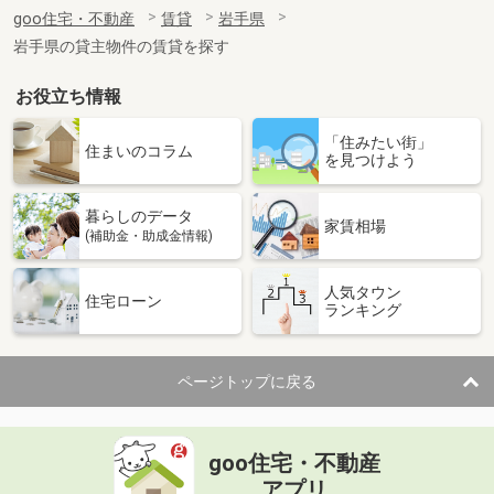
住 所
岩手県盛岡市津志田中央１
goo住宅・不動産
賃貸
岩手県
専有面積
42m²
岩手県の貸主物件の賃貸を探す
間取り
1LDK
お役立ち情報
岩手県奥州市水沢字北栗林
「住みたい街」
価 格
4.90万円
住まいのコラム
を見つけよう
住 所
岩手県奥州市水沢字北栗林
専有面積
57.02m²
暮らしのデータ
間取り
2LDK
家賃相場
(補助金・助成金情報)
岩手県奥州市胆沢小山字北笹森
人気タウン
住宅ローン
ランキング
価 格
4万円
住 所
岩手県奥州市胆沢小山字北笹森
専有面積
50m²
ページトップに戻る
間取り
2LDK
岩手県盛岡市本宮３
goo住宅・不動産
価 格
7.20万円
アプリ