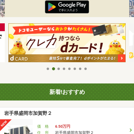
新着!おすすめ
岩手県盛岡市加賀野２
価 格
6.50万円
住 所
岩手県盛岡市加賀野２