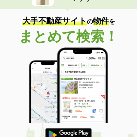
住 所
岩手県盛岡市本宮３
専有面積
42.57m²
間取り
1LDK
大手不動産サイト
物件
の
を
岩手県北上市若宮町１
まとめて検索！
価 格
4.90万円
住 所
岩手県北上市若宮町１
専有面積
51.93m²
間取り
2DK
岩手県北上市上江釣子１９地割
価 格
5.30万円
住 所
岩手県北上市上江釣子１９地割
専有面積
57.02m²
間取り
2LDK
岩手県奥州市水沢真城字北塩加羅
価 格
4.15万円