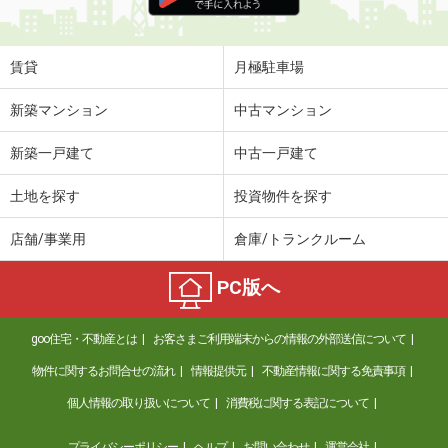
住 所
愛知県名古屋市名東区社台３丁目
専有面積
23.6m²
間取り
1K
賃貸
月極駐車場
愛知県名古屋市中川区笈瀬町２丁目
新築マンション
中古マンション
価 格
4.90万円
新築一戸建て
中古一戸建て
住 所
愛知県名古屋市中川区笈瀬町２丁目
専有面積
21.45m²
土地を探す
投資物件を探す
間取り
1K
店舗/事業用
倉庫/トランクルーム
愛知県岡崎市庄司田１丁目
PC版へ
価 格
2.60万円
住 所
愛知県岡崎市庄司田１丁目
goo住宅・不動産とは
お客さまご利用端末からの情報の外部送信について
専有面積
18.3m²
間取り
1K
物件に関するお問合せの流れ
情報提供元
不動産情報に関する免責事項
個人情報の取り扱いについて
消費税に関する表記について
愛知県名古屋市西区菊井２丁目
プライバシーポリシー
ヘルプ
お問い合わせ
運営会社