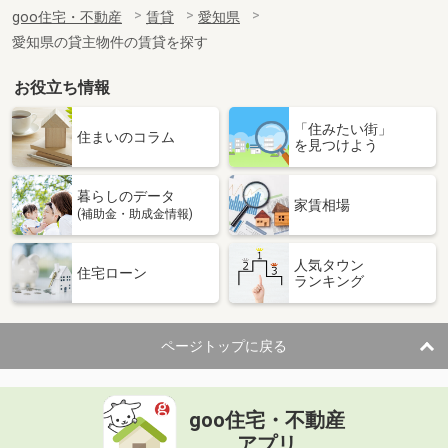
住 所
愛知県名古屋市東区大幸４丁目
goo住宅・不動産
賃貸
愛知県
専有面積
27.32m²
愛知県の貸主物件の賃貸を探す
間取り
1K
お役立ち情報
愛知県名古屋市南区砂口町
「住みたい街」
価 格
6.95万円
住まいのコラム
を見つけよう
住 所
愛知県名古屋市南区砂口町
専有面積
32.65m²
暮らしのデータ
間取り
1LDK
家賃相場
(補助金・助成金情報)
愛知県名古屋市千種区菊坂町３丁目
人気タウン
住宅ローン
ランキング
価 格
7万円
住 所
愛知県名古屋市千種区菊坂町３丁目
専有面積
48.6m²
ページトップに戻る
間取り
1LDK
愛知県東海市富木島町新山田
goo住宅・不動産
価 格
5.60万円
アプリ