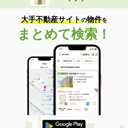
住 所
愛知県東海市富木島町新山田
専有面積
29.2m²
間取り
1K
大手不動産サイト
物件
の
を
愛知県刈谷市末広町２丁目
まとめて検索！
価 格
7万円
住 所
愛知県刈谷市末広町２丁目
専有面積
41.11m²
間取り
1LDK
愛知県刈谷市東刈谷町２丁目
価 格
7.50万円
住 所
愛知県刈谷市東刈谷町２丁目
専有面積
31.46m²
間取り
1LDK
愛知県名古屋市名東区社台３丁目
価 格
5.80万円