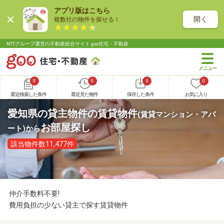
アプリ版はこちら
開く
複数社の物件を探せる！
NTTグループ運営の不動産総合サイト goo住宅・不動産
0
0
0
0
最近検索した条件
最近見た物件
保存した条件
お気に入り
愛知県の貸主物件の賃貸物件
(賃貸マンション・アパ
お部屋探し
ート)
から
該当物件数11,477件
仲介手数料不要!
費用負担の少ない貸主で探す賃貸物件