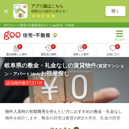
アプリ版はこちら
開く
複数社の物件を探せる！
NTTグループ運営の不動産総合サイト goo住宅・不動産
0
0
0
0
最近検索した条件
最近見た物件
保存した条件
お気に入り
岐阜県の敷金・礼金なしの賃貸物件
(賃貸マンショ
お部屋探し
ン・アパート)
から
該当物件数37,211件
物件入居時の初期費用を抑えたい方におすすめの敷金・礼金なし
物件を紹介します。敷金の目安は家賃の約2カ月分、礼金の目安
は家賃の約1～2カ月分なので、物件によっては高額の初期費用を