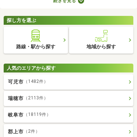
続きを見る
用意しなければなりません。新生活に必要な家具や家電、インテ
リアにお金を使いたい方は、敷金・礼金なし物件から気になるお
部屋を見つけましょう。
探し方を選ぶ
路線・駅から探す
地域から探す
人気のエリアから探す
可児市
（1482件）
瑞穂市
（2113件）
岐阜市
（18119件）
郡上市
（2件）