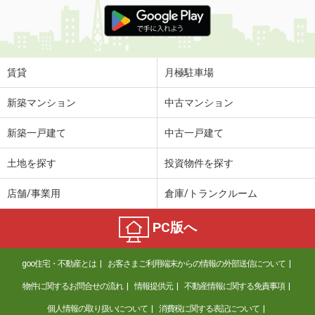
価 格
4.80万円
住 所
岐阜県大垣市小泉町
専有面積
46.17m²
間取り
2DK
賃貸
月極駐車場
岐阜県岐阜市六条南２丁目
新築マンション
中古マンション
価 格
3.70万円
新築一戸建て
中古一戸建て
住 所
岐阜県岐阜市六条南２丁目
専有面積
24.99m²
土地を探す
投資物件を探す
間取り
1K
店舗/事業用
倉庫/トランクルーム
岐阜県美濃加茂市加茂川町１丁目
PC版へ
価 格
6.60万円
住 所
岐阜県美濃加茂市加茂川町１丁目
goo住宅・不動産とは
お客さまご利用端末からの情報の外部送信について
専有面積
61.82m²
間取り
2LDK
物件に関するお問合せの流れ
情報提供元
不動産情報に関する免責事項
個人情報の取り扱いについて
消費税に関する表記について
岐阜県岐阜市水海道４丁目