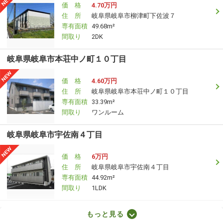
価 格
4.70万円
住 所
岐阜県岐阜市柳津町下佐波７
専有面積
49.68m²
間取り
2DK
岐阜県岐阜市本荘中ノ町１０丁目
価 格
4.60万円
住 所
岐阜県岐阜市本荘中ノ町１０丁目
専有面積
33.39m²
間取り
ワンルーム
岐阜県岐阜市宇佐南４丁目
価 格
6万円
住 所
岐阜県岐阜市宇佐南４丁目
専有面積
44.92m²
間取り
1LDK
岐阜県岐阜市南鶉７
もっと見る