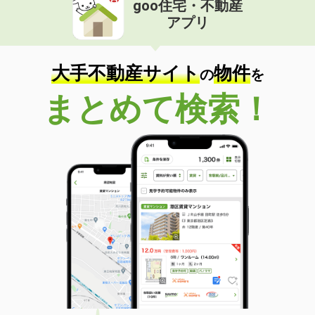
goo住宅・不動産
価 格
4.90万円
アプリ
住 所
岐阜県岐阜市高田６丁目
専有面積
53.68m²
間取り
2LDK
大手不動産サイト
物件
の
を
岐阜県大垣市昼飯町
まとめて検索！
価 格
4.20万円
住 所
岐阜県大垣市昼飯町
専有面積
51.66m²
間取り
2LDK
岐阜県安八郡安八町城２丁目
価 格
3.90万円
住 所
岐阜県安八郡安八町城２丁目
専有面積
29.75m²
間取り
ワンルーム
岐阜県大垣市小泉町