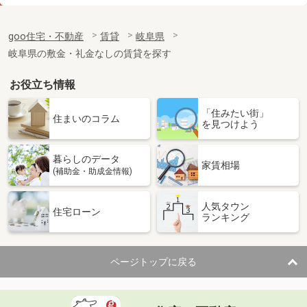
価 格
3.90万円
住 所
岐阜県岐阜市南鶉７
goo住宅・不動産
賃貸
岐阜県
専有面積
26.49m²
岐阜県の敷金・礼金なしの賃貸を探す
間取り
1K
お役立ち情報
岐阜県岐阜市南鶉７
「住みたい街」
価 格
4.10万円
住まいのコラム
を見つけよう
住 所
岐阜県岐阜市南鶉７
専有面積
26.49m²
暮らしのデータ
間取り
1K
家賃相場
(補助金・助成金情報)
岐阜県岐阜市南鶉７
人気タウン
住宅ローン
ランキング
価 格
3.80万円
住 所
岐阜県岐阜市南鶉７
専有面積
23.18m²
ページトップに戻る
間取り
1K
岐阜県岐阜市高田６丁目