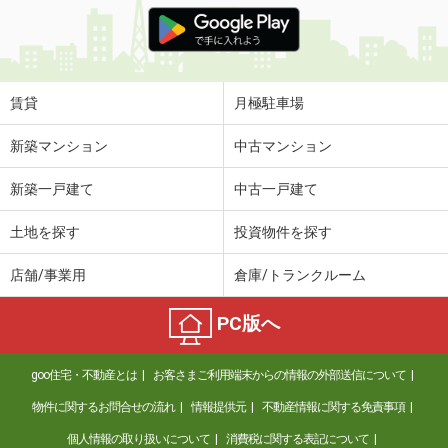
価 格
5.80万円
住 所
岐阜県大垣市南一色町
専有面積
23.97m²
間取り
1K
賃貸
月極駐車場
岐阜県瑞穂市稲里
新築マンション
中古マンション
価 格
5.80万円
新築一戸建て
中古一戸建て
住 所
岐阜県瑞穂市稲里
専有面積
44.85m²
土地を探す
投資物件を探す
間取り
1LDK
店舗/事業用
倉庫/トランクルーム
岐阜県瑞穂市牛牧
PC版へ
価 格
4.10万円
住 所
岐阜県瑞穂市牛牧
goo住宅・不動産とは
お客さまご利用端末からの情報の外部送信について
専有面積
23.61m²
間取り
1K
物件に関するお問合せの流れ
情報提供元
不動産情報に関する免責事項
個人情報の取り扱いについて
消費税に関する表記について
岐阜県大垣市熊野町２