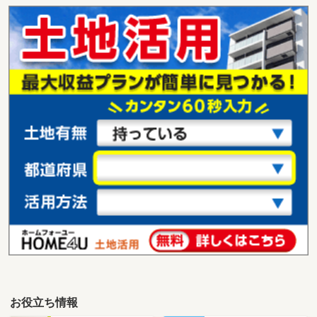
岐阜県岐阜市大菅北
価 格
1,590万円
住 所
岐阜県岐阜市大菅北
用途地域
１種住居
土地面積
166.49m²
岐阜県本巣郡北方町曲路３
価 格
880万円
住 所
岐阜県本巣郡北方町曲路３
用途地域
近隣商業
土地面積
199.97m²
岐阜県瑞穂市別府
価 格
580万円
住 所
岐阜県瑞穂市別府
用途地域
１種住居
土地面積
101.81m²
お役立ち情報