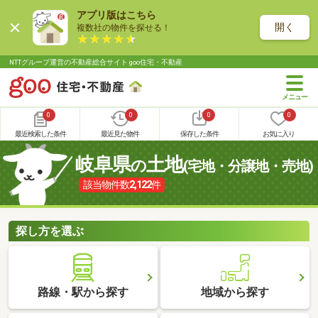
アプリ版はこちら
開く
複数社の物件を探せる！
NTTグループ運営の不動産総合サイト goo住宅・不動産
0
0
0
0
最近検索した条件
最近見た物件
保存した条件
お気に入り
岐阜県
土地
の
(宅地・分譲地・売地)
該当物件数
2,122
件
探し方を選ぶ
路線・駅から探す
地域から探す