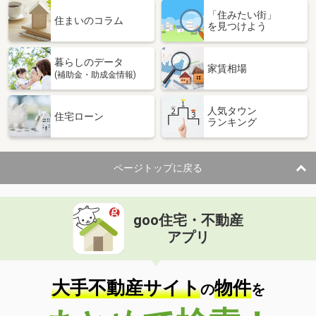
岐阜県岐阜市竜田町８丁目
「住みたい街」
住まいのコラム
を見つけよう
価 格
980万円
住 所
岐阜県岐阜市竜田町８丁目
暮らしのデータ
家賃相場
用途地域
商業地域
(補助金・助成金情報)
土地面積
132.51m²
人気タウン
住宅ローン
岐阜県岐阜市大菅北
ランキング
価 格
1,590万円
住 所
岐阜県岐阜市大菅北
ページトップに戻る
用途地域
１種住居
土地面積
166.49m²
goo住宅・不動産
岐阜県岐阜市長良
アプリ
価 格
850万円
住 所
岐阜県岐阜市長良
大手不動産サイト
物件
の
を
用途地域
近隣商業
土地面積
136.74m²