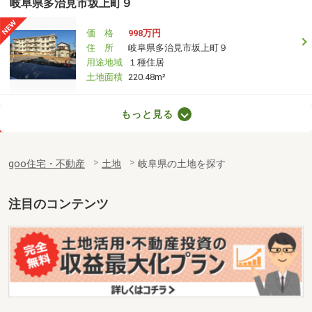
岐阜県多治見市坂上町９
価 格
998万円
住 所
岐阜県多治見市坂上町９
用途地域
１種住居
土地面積
220.48m²
岐阜県岐阜市川部２
もっと見る
価 格
5,235万円
住 所
岐阜県岐阜市川部２
goo住宅・不動産
土地
岐阜県の土地を探す
用途地域
２種中高
土地面積
1587.56m²
注目のコンテンツ
岐阜県岐阜市長良竜東町３
価 格
1,490万円
住 所
岐阜県岐阜市長良竜東町３
用途地域
１種低層
土地面積
286m²