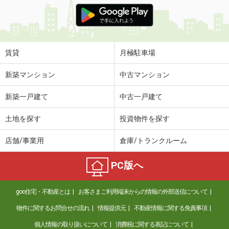
価 格
4.40万円
住 所
岐阜県岐阜市木田２
専有面積
22.9m²
間取り
ワンルーム
賃貸
月極駐車場
岐阜県美濃加茂市前平町２
新築マンション
中古マンション
価 格
4.10万円
新築一戸建て
中古一戸建て
住 所
岐阜県美濃加茂市前平町２
専有面積
46.49m²
土地を探す
投資物件を探す
間取り
1LDK
店舗/事業用
倉庫/トランクルーム
岐阜県加茂郡川辺町石神
PC版へ
価 格
4.60万円
住 所
岐阜県加茂郡川辺町石神
goo住宅・不動産とは
お客さまご利用端末からの情報の外部送信について
専有面積
56.19m²
間取り
2LDK
物件に関するお問合せの流れ
情報提供元
不動産情報に関する免責事項
個人情報の取り扱いについて
消費税に関する表記について
岐阜県美濃加茂市西町６