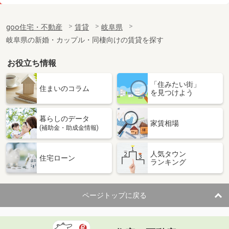
価 格
5.90万円
住 所
岐阜県多治見市生田町５
goo住宅・不動産
賃貸
岐阜県
専有面積
57.64m²
岐阜県の新婚・カップル・同棲向けの賃貸を探す
間取り
2LDK
お役立ち情報
岐阜県土岐市泉町大富
「住みたい街」
価 格
7.75万円
住まいのコラム
を見つけよう
住 所
岐阜県土岐市泉町大富
専有面積
58.6m²
暮らしのデータ
間取り
2LDK
家賃相場
(補助金・助成金情報)
岐阜県土岐市肥田浅野矢落町２
人気タウン
住宅ローン
ランキング
価 格
5.60万円
住 所
岐阜県土岐市肥田浅野矢落町２
専有面積
35m²
ページトップに戻る
間取り
1K
岐阜県関市倉知