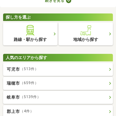
続きを見る
室や収納スペースを確保できる物件を選べば、長く快適に暮らせ
るでしょう。物件別に備える設備が異なるので、間取りとあわせ
てチェックしてみてくださいね。
探し方を選ぶ
路線・駅から探す
地域から探す
人気のエリアから探す
可児市
（513件）
瑞穂市
（659件）
岐阜市
（5139件）
郡上市
（4件）