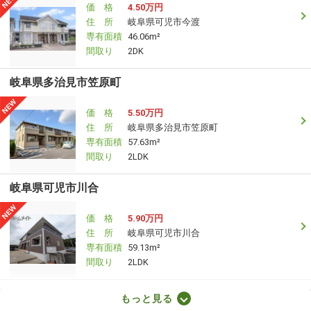
価 格
4.50万円
住 所
岐阜県可児市今渡
専有面積
46.06m²
間取り
2DK
岐阜県多治見市笠原町
価 格
5.50万円
住 所
岐阜県多治見市笠原町
専有面積
57.63m²
間取り
2LDK
岐阜県可児市川合
価 格
5.90万円
住 所
岐阜県可児市川合
専有面積
59.13m²
間取り
2LDK
岐阜県多治見市生田町５
もっと見る