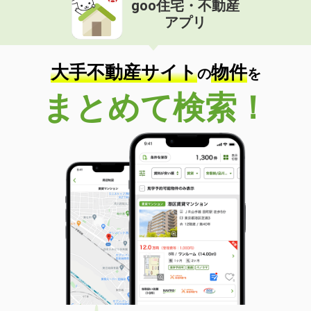
goo住宅・不動産
価 格
4.20万円
アプリ
住 所
岐阜県関市倉知
専有面積
58.53m²
間取り
2LDK
大手不動産サイト
物件
の
を
岐阜県大垣市島里２
まとめて検索！
価 格
5.20万円
住 所
岐阜県大垣市島里２
専有面積
23.61m²
間取り
1K
岐阜県大垣市和合本町１
価 格
5.05万円
住 所
岐阜県大垣市和合本町１
専有面積
56.47m²
間取り
2LDK
岐阜県岐阜市木田２