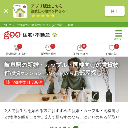
アプリ版はこちら
開く
複数社の物件を探せる！
NTTグループ運営の不動産総合サイト goo住宅・不動産
0
0
0
0
最近検索した条件
最近見た物件
保存した条件
お気に入り
岐阜県の新婚・カップル・同棲向けの賃貸物
件
お部屋探し
(賃貸マンション・アパート)
から
該当物件数11,836件
2人で新生活を始める方におすすめの新婚・カップル・同棲向け
の物件を紹介します。2人で暮らすのなら、ゆとりのある間取り
を選ぶことがおすすめ。ゆっくりくつろげるリビングのほか、寝