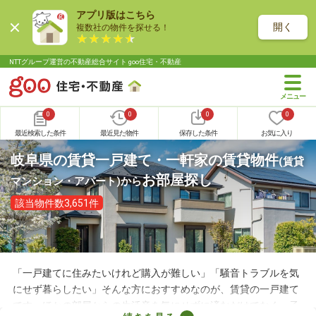
アプリ版はこちら
開く
複数社の物件を探せる！
NTTグループ運営の不動産総合サイト goo住宅・不動産
0
0
0
0
最近検索した条件
最近見た物件
保存した条件
お気に入り
岐阜県の賃貸一戸建て・一軒家の賃貸物件
(賃貸
お部屋探し
マンション・アパート)
から
該当物件数3,651件
「一戸建てに住みたいけれど購入が難しい」「騒音トラブルを気
にせず暮らしたい」そんな方におすすめなのが、賃貸の一戸建て
です。ほかの部屋からの生活音を気にせずに済むだけでなく、子