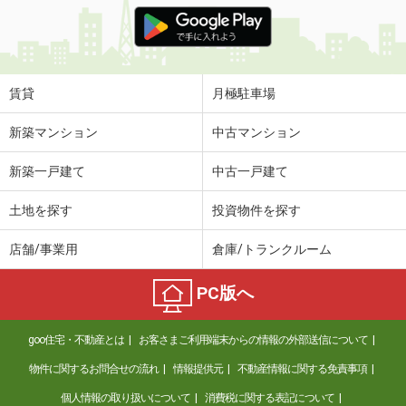
価 格
4.80万円
住 所
岐阜県大垣市小泉町
専有面積
46.17m²
間取り
2DK
賃貸
月極駐車場
岐阜県岐阜市六条南２丁目
新築マンション
中古マンション
価 格
3.70万円
新築一戸建て
中古一戸建て
住 所
岐阜県岐阜市六条南２丁目
専有面積
24.99m²
土地を探す
投資物件を探す
間取り
1K
店舗/事業用
倉庫/トランクルーム
岐阜県美濃加茂市加茂川町１丁目
PC版へ
価 格
6.60万円
住 所
岐阜県美濃加茂市加茂川町１丁目
goo住宅・不動産とは
お客さまご利用端末からの情報の外部送信について
専有面積
61.82m²
間取り
2LDK
物件に関するお問合せの流れ
情報提供元
不動産情報に関する免責事項
個人情報の取り扱いについて
消費税に関する表記について
岐阜県岐阜市水海道４丁目