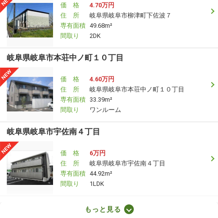
価 格
4.70万円
住 所
岐阜県岐阜市柳津町下佐波７
専有面積
49.68m²
間取り
2DK
岐阜県岐阜市本荘中ノ町１０丁目
価 格
4.60万円
住 所
岐阜県岐阜市本荘中ノ町１０丁目
専有面積
33.39m²
間取り
ワンルーム
岐阜県岐阜市宇佐南４丁目
価 格
6万円
住 所
岐阜県岐阜市宇佐南４丁目
専有面積
44.92m²
間取り
1LDK
岐阜県岐阜市南鶉７
もっと見る