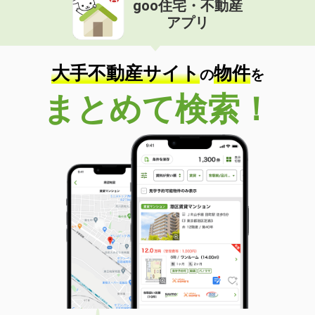
goo住宅・不動産
価 格
4.90万円
アプリ
住 所
岐阜県岐阜市高田６丁目
専有面積
53.68m²
間取り
2LDK
大手不動産サイト
物件
の
を
岐阜県大垣市昼飯町
まとめて検索！
価 格
4.20万円
住 所
岐阜県大垣市昼飯町
専有面積
51.66m²
間取り
2LDK
岐阜県安八郡安八町城２丁目
価 格
3.90万円
住 所
岐阜県安八郡安八町城２丁目
専有面積
29.75m²
間取り
ワンルーム
岐阜県大垣市小泉町