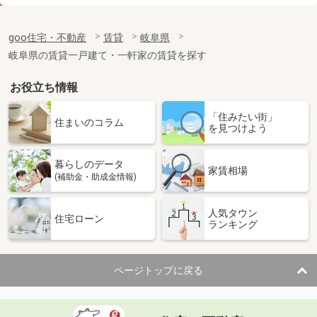
価 格
3.90万円
住 所
岐阜県岐阜市南鶉７
goo住宅・不動産
賃貸
岐阜県
専有面積
26.49m²
岐阜県の賃貸一戸建て・一軒家の賃貸を探す
間取り
1K
お役立ち情報
岐阜県岐阜市南鶉７
「住みたい街」
価 格
4.10万円
住まいのコラム
を見つけよう
住 所
岐阜県岐阜市南鶉７
専有面積
26.49m²
暮らしのデータ
間取り
1K
家賃相場
(補助金・助成金情報)
岐阜県岐阜市南鶉７
人気タウン
住宅ローン
ランキング
価 格
3.80万円
住 所
岐阜県岐阜市南鶉７
専有面積
23.18m²
ページトップに戻る
間取り
1K
岐阜県岐阜市高田６丁目