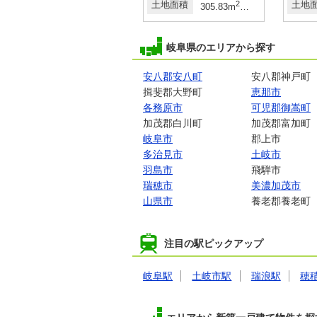
2
土地面積
2
土地面積
2
2
土地
m
45.51坪～72.24坪
109.09m
305.83m
・332.7m
92.51坪
岐阜県のエリアから探す
安八郡安八町
安八郡神戸町
揖斐郡大野町
恵那市
各務原市
可児郡御嵩町
加茂郡白川町
加茂郡富加町
岐阜市
郡上市
多治見市
土岐市
羽島市
飛騨市
瑞穂市
美濃加茂市
山県市
養老郡養老町
注目の駅ピックアップ
岐阜駅
土岐市駅
瑞浪駅
穂