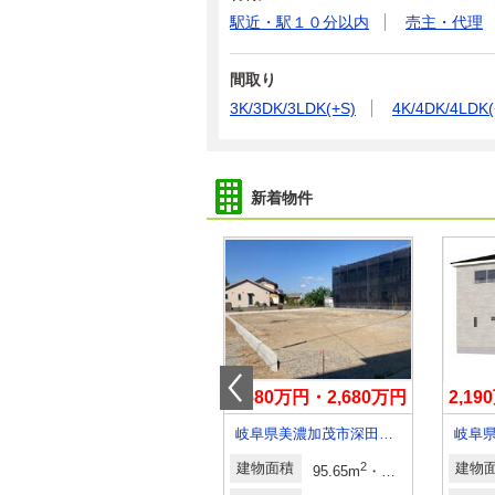
駅近・駅１０分以内
売主・代理
間取り
3K/3DK/3LDK(+S)
4K/4DK/4LDK(
新着物件
3,750万円
2,580万円・2,680万円
2,1
岐阜県羽島郡笠松町清住町
岐阜県美濃加茂市深田町２
岐阜
2
建物面積
2
建物面積
2
2
建物
29.03坪～36.53坪
105.66m
95.65m
・111.79m
28.93