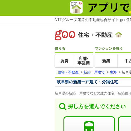
NTTグループ運営の不動産総合サイト goo
借りる
マンションを買う
店舗･
賃貸
新築
中
事業用
住宅・不動産
>
新築一戸建て
>
東海
>
岐阜
岐阜県の新築一戸建て・分譲住宅
岐阜県の新築一戸建てなどの建売住宅・新築住宅
探し方を選んでください