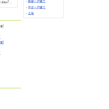
新築一戸建て
2
2
土地面積
2
2
土地面積
2
45坪）（実測）
2.44m
～202.48m
（61.23坪～61.24坪）
191.28m
・200.37m
100.11m
・1
中古一戸建て
土地
川町
町
津町
町
駅