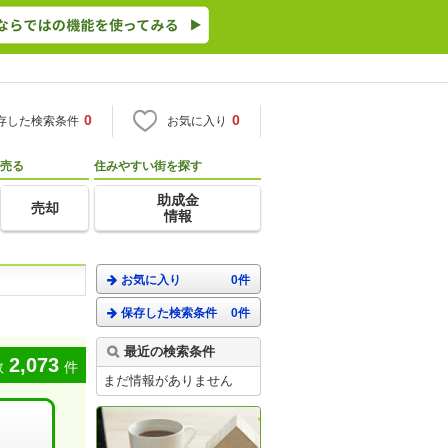
0
0
存した検索条件
お気に入り
売る
住みやすい街を探す
助成金
売却
情報
お気に入り
0件
保存した検索条件
0件
。
最近の検索条件
2,073
数
件
まだ情報がありません