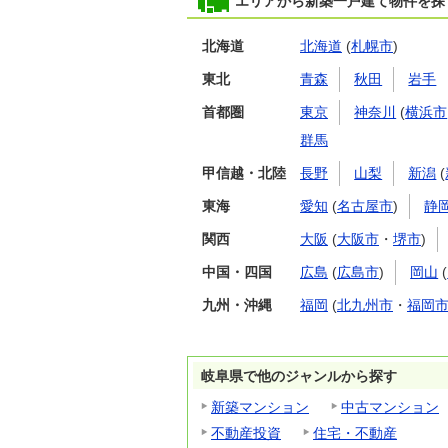
エリアから新築一戸建て物件を探
北海道
北海道
(
札幌市
)
東北
青森
秋田
岩手
首都圏
東京
神奈川
(
横浜市
群馬
甲信越・北陸
長野
山梨
新潟
(
東海
愛知
(
名古屋市
)
静
関西
大阪
(
大阪市
・
堺市
)
中国・四国
広島
(
広島市
)
岡山
(
九州・沖縄
福岡
(
北九州市
・
福岡
岐阜県で他のジャンルから探す
新築マンション
中古マンション
不動産投資
住宅・不動産