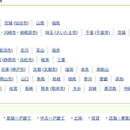
す
宮城
(
仙台市
)
山形
福島
・
川崎市
・
相模原市
)
埼玉
(
さいたま市
)
千葉
(
千葉市
)
茨城
新潟市
)
石川
富山
福井
岡
(
静岡市
・
浜松市
)
岐阜
三重
兵庫
(
神戸市
)
京都
(
京都市
)
滋賀
奈良
和歌山
岡山市
)
山口
鳥取
島根
徳島
香川
愛媛
高知
市
)
佐賀
長崎
熊本
(
熊本市
)
大分
宮崎
鹿児島
沖
新築一戸建て
中古一戸建て
土地
賃貸
店舗・事業