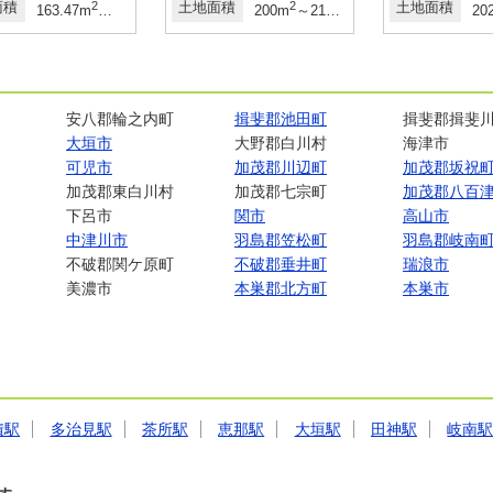
面積
2
2
土地面積
2
2
土地面積
・100.64坪
163.47m
～176.89m
（49.44坪～53.50坪）（登記）
200m
～213.07m
（60.49坪～64.
20
安八郡輪之内町
揖斐郡池田町
揖斐郡揖斐
大垣市
大野郡白川村
海津市
可児市
加茂郡川辺町
加茂郡坂祝
加茂郡東白川村
加茂郡七宗町
加茂郡八百
下呂市
関市
高山市
中津川市
羽島郡笠松町
羽島郡岐南
不破郡関ケ原町
不破郡垂井町
瑞浪市
美濃市
本巣郡北方町
本巣市
積駅
多治見駅
茶所駅
恵那駅
大垣駅
田神駅
岐南