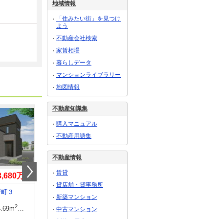
地域情報
「住みたい街」を見つけ
よう
不動産会社検索
家賃相場
暮らしデータ
マンションライブラリー
地図情報
不動産知識集
購入マニュアル
不動産用語集
不動産情報
賃貸
3,680万円
2,290万円
3,090万円・3,190
貸店舗・貸事務所
新町３
岐阜県羽島市上中町長間
岐阜県多治見市田代町
新築マンション
2
2
建物面積
2
2
建物面積
2
7.85坪）（実測）
4.69m
～115.1m
（34.69坪～34.81坪）
96.78m
・98.82m
87.48m
・93.14m
中古マンション