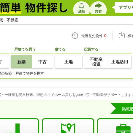
住宅・不動産
0
最近見た物件
保
一戸建てを買う
建てる
投資する
不動産
古
新築
中古
土地
土地活用
投資
県の新築一戸建て物件を探す
・一軒家を簡単検索。理想のマイホーム探しをgoo住宅・不動産がサポートします
掲載