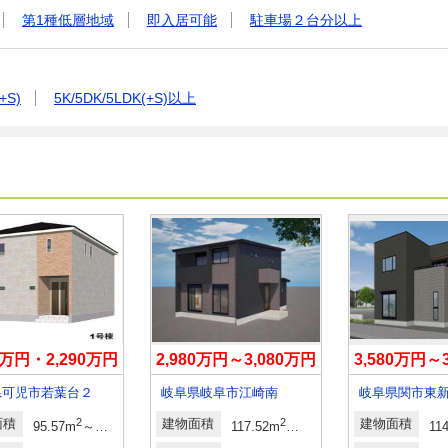
第1種低層地域
即入居可能
駐車場２台分以上
+S)
5K/5DK/5LDK(+S)以上
90万円・2,290万円
2,980万円～3,080万円
3,580万円～
県可児市若葉台２
岐阜県岐阜市江崎南
岐阜県関市東
面積
2
2
建物面積
2
2
建物面積
坪・33.81坪
95.57m
～100.44m
（28.90坪～30.38坪）（登記）
117.52m
～125.13m
（35.54坪～3
11