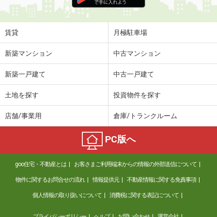
住 所
岐阜県大垣市小泉町
専有面積
46.17m²
間取り
2DK
賃貸
月極駐車場
岐阜県岐阜市六条南２丁目
新築マンション
中古マンション
価 格
3.70万円
新築一戸建て
中古一戸建て
住 所
岐阜県岐阜市六条南２丁目
専有面積
24.99m²
土地を探す
投資物件を探す
間取り
1K
店舗/事業用
倉庫/トランクルーム
岐阜県美濃加茂市加茂川町１丁目
PC版へ
価 格
6.60万円
住 所
岐阜県美濃加茂市加茂川町１丁目
goo住宅・不動産とは
お客さまご利用端末からの情報の外部送信について
専有面積
61.82m²
間取り
2LDK
物件に関するお問合せの流れ
情報提供元
不動産情報に関する免責事項
個人情報の取り扱いについて
消費税に関する表記について
岐阜県岐阜市水海道４丁目
プライバシーポリシー
ヘルプ
お問い合わせ
運営会社