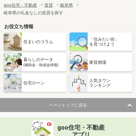
住 所
岐阜県岐阜市南鶉７
goo住宅・不動産
賃貸
岐阜県
専有面積
26.49m²
岐阜県の礼金なしの賃貸を探す
間取り
1K
お役立ち情報
岐阜県岐阜市南鶉７
「住みたい街」
価 格
4.10万円
住まいのコラム
を見つけよう
住 所
岐阜県岐阜市南鶉７
専有面積
26.49m²
暮らしのデータ
間取り
1K
家賃相場
(補助金・助成金情報)
岐阜県岐阜市南鶉７
人気タウン
住宅ローン
ランキング
価 格
3.80万円
住 所
岐阜県岐阜市南鶉７
専有面積
23.18m²
ページトップに戻る
間取り
1K
岐阜県岐阜市高田６丁目
goo住宅・不動産
価 格
4.90万円
アプリ