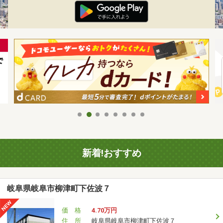
新着!おすすめ
岐阜県岐阜市柳津町下佐波７
価 格
4.70万円
住 所
岐阜県岐阜市柳津町下佐波７