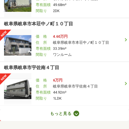
専有面積
49.68m²
間取り
2DK
岐阜県岐阜市本荘中ノ町１０丁目
価 格
4.60万円
住 所
岐阜県岐阜市本荘中ノ町１０丁目
専有面積
33.39m²
間取り
ワンルーム
岐阜県岐阜市宇佐南４丁目
価 格
6万円
住 所
岐阜県岐阜市宇佐南４丁目
専有面積
44.92m²
間取り
1LDK
岐阜県岐阜市南鶉７
もっと見る
価 格
3.90万円