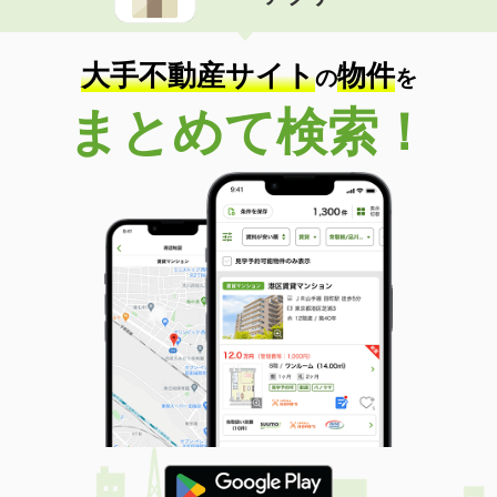
住 所
岐阜県岐阜市高田６丁目
専有面積
53.68m²
間取り
2LDK
大手不動産サイト
物件
の
を
岐阜県大垣市昼飯町
まとめて検索！
価 格
4.20万円
住 所
岐阜県大垣市昼飯町
専有面積
51.66m²
間取り
2LDK
岐阜県安八郡安八町城２丁目
価 格
3.90万円
住 所
岐阜県安八郡安八町城２丁目
専有面積
29.75m²
間取り
ワンルーム
岐阜県大垣市小泉町
価 格
4.80万円