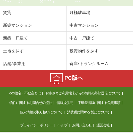
住 所
岐阜県岐阜市近島４
専有面積
21.5m²
賃貸
月極駐車場
間取り
1K
新築マンション
中古マンション
岐阜県岐阜市下土居３
新築一戸建て
中古一戸建て
価 格
4.90万円
住 所
岐阜県岐阜市下土居３
土地を探す
投資物件を探す
専有面積
29.7m²
間取り
1K
店舗/事業用
倉庫/トランクルーム
岐阜県岐阜市田神
PC版へ
価 格
8万円
goo住宅・不動産とは
お客さまご利用端末からの情報の外部送信について
住 所
岐阜県岐阜市田神
専有面積
41.66m²
物件に関するお問合せの流れ
情報提供元
不動産情報に関する免責事項
間取り
1LDK
個人情報の取り扱いについて
消費税に関する表記について
岐阜県岐阜市今嶺１
プライバシーポリシー
ヘルプ
お問い合わせ
運営会社