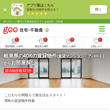
アプリ版はこちら
開く
複数社の物件を探せる！
NTTグループ運営の不動産総合サイト goo住宅・不動産
0
0
0
0
最近検索した条件
最近見た物件
保存した条件
お気に入り
岐阜県の4DKの賃貸物件
(賃貸マンション・アパート)
お部屋探し
から
該当物件数421件
こだわりの間取りで新生活をスタート！
4DKの賃貸物件特集