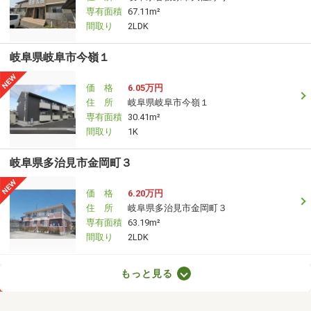
専有面積
67.11m²
間取り
2LDK
岐阜県岐阜市今嶺１
価 格
6.05万円
住 所
岐阜県岐阜市今嶺１
専有面積
30.41m²
間取り
1K
岐阜県多治見市金岡町３
価 格
6.20万円
住 所
岐阜県多治見市金岡町３
専有面積
63.19m²
間取り
2LDK
岐阜県可児市川合北１
もっと見る
価 格
4.20万円