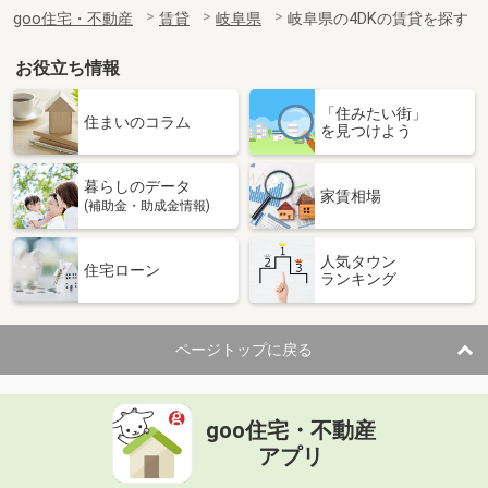
住 所
岐阜県可児市川合北１
goo住宅・不動産
賃貸
岐阜県
岐阜県の4DKの賃貸を探す
専有面積
56.4m²
間取り
3DK
お役立ち情報
岐阜県瑞浪市稲津町小里
「住みたい街」
住まいのコラム
を見つけよう
価 格
4.50万円
住 所
岐阜県瑞浪市稲津町小里
暮らしのデータ
専有面積
42.6m²
家賃相場
(補助金・助成金情報)
間取り
2DK
人気タウン
岐阜県大垣市本今４丁目
住宅ローン
ランキング
価 格
4.30万円
住 所
岐阜県大垣市本今４丁目
ページトップに戻る
専有面積
53.01m²
間取り
3DK
goo住宅・不動産
岐阜県岐阜市岩栄町２
アプリ
価 格
4.20万円