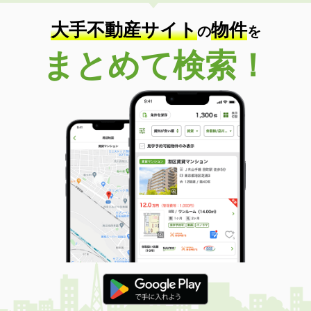
住 所
岐阜県岐阜市岩栄町２
専有面積
23.18m²
大手不動産サイト
物件
の
を
間取り
1K
まとめて検索！
岐阜県各務原市蘇原花園町２
価 格
6.10万円
住 所
岐阜県各務原市蘇原花園町２
専有面積
53.34m²
間取り
1LDK
岐阜県大垣市笠縫町
価 格
4.20万円
住 所
岐阜県大垣市笠縫町
専有面積
30.6m²
間取り
2DK
岐阜県岐阜市近島４
価 格
2.50万円