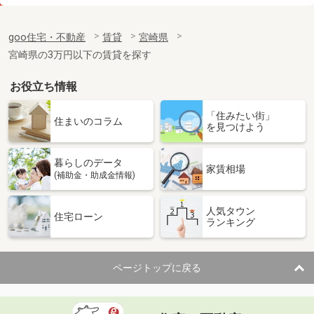
価 格
4.50万円
住 所
宮崎県宮崎市鶴島３
goo住宅・不動産
賃貸
宮崎県
専有面積
19.87m²
宮崎県の3万円以下の賃貸を探す
間取り
1K
お役立ち情報
宮崎県宮崎市下北方町塚原
「住みたい街」
価 格
4.90万円
住まいのコラム
を見つけよう
住 所
宮崎県宮崎市下北方町塚原
専有面積
23.18m²
暮らしのデータ
間取り
1K
家賃相場
(補助金・助成金情報)
宮崎県宮崎市吉村町
人気タウン
住宅ローン
ランキング
価 格
5.40万円
住 所
宮崎県宮崎市吉村町
専有面積
50.96m²
ページトップに戻る
間取り
1LDK
宮崎県宮崎市中津瀬町