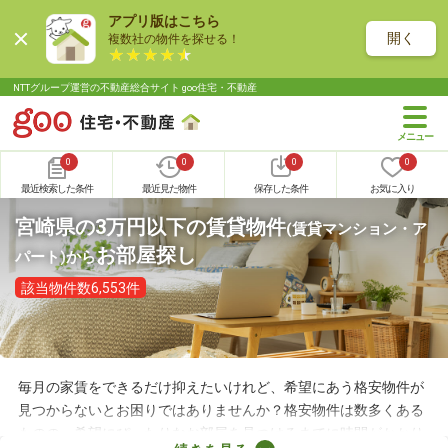
アプリ版はこちら
開く
複数社の物件を探せる！
NTTグループ運営の不動産総合サイト goo住宅・不動産
0
0
0
0
最近検索した条件
最近見た物件
保存した条件
お気に入り
宮崎県の3万円以下の賃貸物件
(賃貸マンション・ア
お部屋探し
パート)
から
該当物件数6,553件
毎月の家賃をできるだけ抑えたいけれど、希望にあう格安物件が
見つからないとお困りではありませんか？格安物件は数多くある
ものの、希望にぴったりなお部屋を見つけるまでに時間がかかり