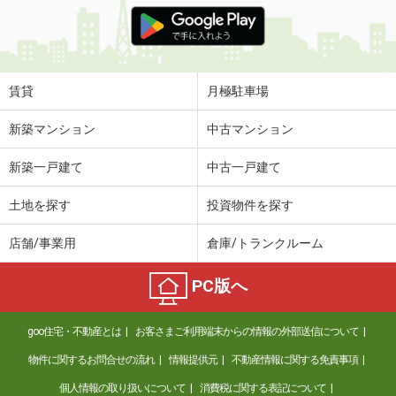
価 格
4.70万円
住 所
宮崎県宮崎市権現町
専有面積
20.28m²
間取り
1K
賃貸
月極駐車場
宮崎県宮崎市清水１丁目
新築マンション
中古マンション
価 格
4.70万円
新築一戸建て
中古一戸建て
住 所
宮崎県宮崎市清水１丁目
専有面積
19.87m²
土地を探す
投資物件を探す
間取り
1K
店舗/事業用
倉庫/トランクルーム
宮崎県宮崎市源藤町南田
PC版へ
価 格
4万円
住 所
宮崎県宮崎市源藤町南田
goo住宅・不動産とは
お客さまご利用端末からの情報の外部送信について
専有面積
20.28m²
間取り
1K
物件に関するお問合せの流れ
情報提供元
不動産情報に関する免責事項
個人情報の取り扱いについて
消費税に関する表記について
宮崎県宮崎市花ケ島町笹原