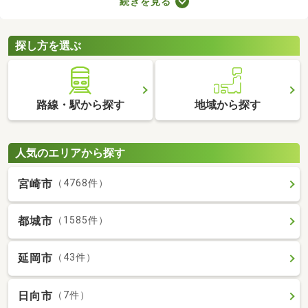
続きを見る
ます。ここでは、費用重視の方におすすめの家賃3万円以下の物
件を紹介します。物件別の間取りや特徴をチェックして、気にな
るお部屋を探してみましょう。
探し方を選ぶ
路線・駅から探す
地域から探す
人気のエリアから探す
宮崎市
（4768件）
都城市
（1585件）
延岡市
（43件）
日向市
（7件）