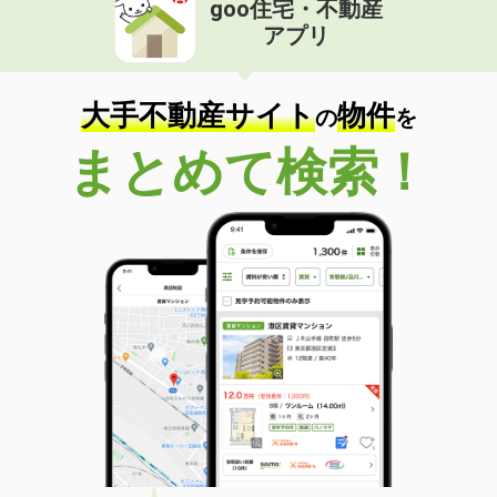
goo住宅・不動産
価 格
4.30万円
アプリ
住 所
宮崎県宮崎市中津瀬町
専有面積
19.87m²
間取り
1K
大手不動産サイト
物件
の
を
宮崎県延岡市野田３
まとめて検索！
価 格
4.70万円
住 所
宮崎県延岡市野田３
専有面積
46.49m²
間取り
2DK
宮崎県宮崎市高岡町飯田 ３丁目
価 格
5.20万円
住 所
宮崎県宮崎市高岡町飯田 ３丁目
専有面積
50.03m²
間取り
1LDK
宮崎県宮崎市権現町