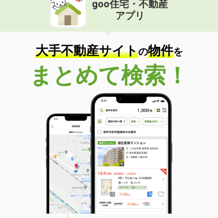
goo住宅・不動産
価 格
6.20万円
アプリ
住 所
秋田県秋田市将軍野東３
専有面積
26.49m²
間取り
1K
大手不動産サイト
物件
の
を
秋田県由利本荘市新組町
まとめて検索！
価 格
5.90万円
住 所
秋田県由利本荘市新組町
専有面積
23.61m²
間取り
1K
秋田県秋田市新屋松美ガ丘東町
価 格
6.10万円
住 所
秋田県秋田市新屋松美ガ丘東町
専有面積
23.61m²
間取り
1K
秋田県秋田市新屋松美ガ丘東町