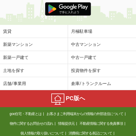
価 格
6.10万円
住 所
秋田県秋田市新屋松美ガ丘東町
専有面積
23.61m²
間取り
1K
賃貸
月極駐車場
秋田県秋田市仁井田新田１
新築マンション
中古マンション
価 格
5.60万円
新築一戸建て
中古一戸建て
住 所
秋田県秋田市仁井田新田１
専有面積
46.96m²
土地を探す
投資物件を探す
間取り
1LDK
店舗/事業用
倉庫/トランクルーム
秋田県秋田市保戸野千代田町
PC版へ
価 格
6.90万円
住 所
秋田県秋田市保戸野千代田町
goo住宅・不動産とは
お客さまご利用端末からの情報の外部送信について
専有面積
26.57m²
間取り
1K
物件に関するお問合せの流れ
情報提供元
不動産情報に関する免責事項
個人情報の取り扱いについて
消費税に関する表記について
秋田県秋田市寺内蛭根３