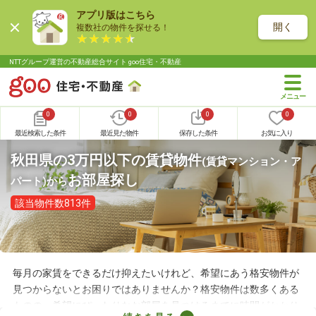
アプリ版はこちら
開く
複数社の物件を探せる！
NTTグループ運営の不動産総合サイト goo住宅・不動産
0
0
0
0
最近検索した条件
最近見た物件
保存した条件
お気に入り
秋田県の3万円以下の賃貸物件
(賃貸マンション・ア
お部屋探し
パート)
から
該当物件数813件
毎月の家賃をできるだけ抑えたいけれど、希望にあう格安物件が
見つからないとお困りではありませんか？格安物件は数多くある
ものの、希望にぴったりなお部屋を見つけるまでに時間がかかり