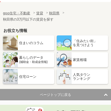
価 格
12万円
住 所
秋田県秋田市山王１
goo住宅・不動産
賃貸
秋田県
専有面積
76.39m²
秋田県の3万円以下の賃貸を探す
間取り
3LDK
お役立ち情報
秋田県秋田市大町４
「住みたい街」
価 格
7.40万円
住まいのコラム
を見つけよう
住 所
秋田県秋田市大町４
専有面積
23.61m²
暮らしのデータ
間取り
1K
家賃相場
(補助金・助成金情報)
秋田県秋田市千秋城下町
人気タウン
住宅ローン
ランキング
価 格
7.20万円
住 所
秋田県秋田市千秋城下町
専有面積
23.18m²
ページトップに戻る
間取り
1K
秋田県秋田市将軍野東３