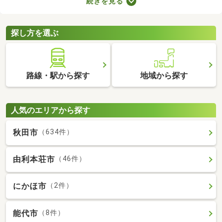
続きを見る
ます。ここでは、費用重視の方におすすめの家賃3万円以下の物
件を紹介します。物件別の間取りや特徴をチェックして、気にな
るお部屋を探してみましょう。
探し方を選ぶ
路線・駅から探す
地域から探す
人気のエリアから探す
秋田市
（634件）
由利本荘市
（46件）
にかほ市
（2件）
能代市
（8件）