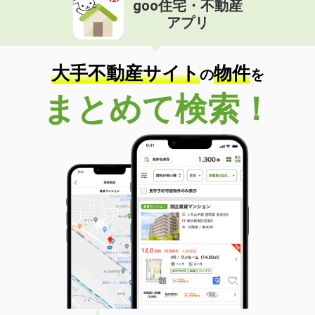
goo住宅・不動産
価 格
5.60万円
アプリ
住 所
新潟県三条市西裏館３
専有面積
32.77m²
間取り
1LDK
大手不動産サイト
物件
の
を
新潟県三条市東裏館２
まとめて検索！
価 格
4.50万円
住 所
新潟県三条市東裏館２
専有面積
42.77m²
間取り
2DK
新潟県見附市今町３
価 格
4.60万円
住 所
新潟県見附市今町３
専有面積
42.77m²
間取り
2DK
新潟県上越市南城町１