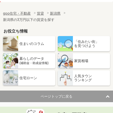
価 格
15.90万円
住 所
新潟県新潟市中央区東万代町
goo住宅・不動産
賃貸
新潟県
専有面積
83.74m²
新潟県の3万円以下の賃貸を探す
間取り
3LDK
お役立ち情報
新潟県上越市大和５
「住みたい街」
価 格
6.30万円
住まいのコラム
を見つけよう
住 所
新潟県上越市大和５
専有面積
34.76m²
暮らしのデータ
間取り
1LDK
家賃相場
(補助金・助成金情報)
新潟県上越市大潟区下小船津浜
人気タウン
住宅ローン
ランキング
価 格
8万円
住 所
新潟県上越市大潟区下小船津浜
専有面積
65.72m²
ページトップに戻る
間取り
2LDK
新潟県三条市西裏館３