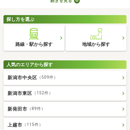
続きを見る
ます。ここでは、費用重視の方におすすめの家賃3万円以下の物
件を紹介します。物件別の間取りや特徴をチェックして、気にな
るお部屋を探してみましょう。
探し方を選ぶ
路線・駅から探す
地域から探す
人気のエリアから探す
新潟市中央区
（509件）
新潟市東区
（152件）
新発田市
（89件）
上越市
（115件）