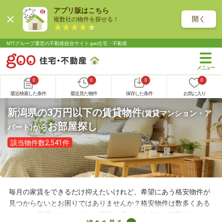
アプリ版はこちら
開く
複数社の物件を探せる！
NTTグループ運営の不動産総合サイト goo住宅・不動産
0
0
0
0
最近検索した条件
最近見た物件
保存した条件
お気に入り
新潟県の3万円以下の賃貸物件
(賃貸マンション・ア
お部屋探し
パート)
から
該当物件数2,541件
毎月の家賃をできるだけ抑えたいけれど、希望にあう格安物件が
見つからないとお困りではありませんか？格安物件は数多くある
ものの、希望にぴったりなお部屋を見つけるまでに時間がかかり