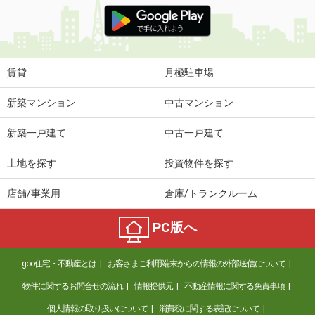
価 格
7万円
住 所
新潟県上越市南城町１
専有面積
41.85m²
間取り
1LDK
賃貸
月極駐車場
新潟県上越市下源入
新築マンション
中古マンション
価 格
5.50万円
新築一戸建て
中古一戸建て
住 所
新潟県上越市下源入
専有面積
33.39m²
土地を探す
投資物件を探す
間取り
1LDK
店舗/事業用
倉庫/トランクルーム
新潟県長岡市沖田３
PC版へ
価 格
6.70万円
住 所
新潟県長岡市沖田３
goo住宅・不動産とは
お客さまご利用端末からの情報の外部送信について
専有面積
25.06m²
間取り
1K
物件に関するお問合せの流れ
情報提供元
不動産情報に関する免責事項
個人情報の取り扱いについて
消費税に関する表記について
新潟県長岡市古正寺２