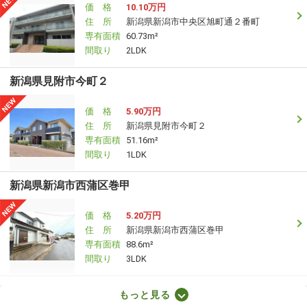
価 格
10.10万円
住 所
新潟県新潟市中央区旭町通２番町
専有面積
60.73m²
間取り
2LDK
新潟県見附市今町２
価 格
5.90万円
住 所
新潟県見附市今町２
専有面積
51.16m²
間取り
1LDK
新潟県新潟市西蒲区巻甲
価 格
5.20万円
住 所
新潟県新潟市西蒲区巻甲
専有面積
88.6m²
間取り
3LDK
新潟県新潟市中央区東万代町
もっと見る