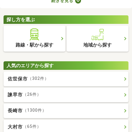
続きを見る
ます。ここでは、費用重視の方におすすめの家賃3万円以下の物
件を紹介します。物件別の間取りや特徴をチェックして、気にな
るお部屋を探してみましょう。
探し方を選ぶ
路線・駅から探す
地域から探す
人気のエリアから探す
佐世保市
（302件）
諫早市
（26件）
長崎市
（1300件）
大村市
（65件）