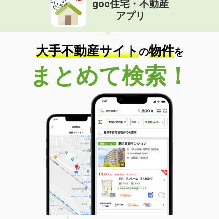
goo住宅・不動産
価 格
4.50万円
アプリ
住 所
長崎県西彼杵郡長与町高田郷
専有面積
19.87m²
間取り
1K
大手不動産サイト
物件
の
を
長崎県西彼杵郡時津町西時津郷
まとめて検索！
価 格
5.60万円
住 所
長崎県西彼杵郡時津町西時津郷
専有面積
48.6m²
間取り
2DK
長崎県長崎市南町
価 格
4.40万円
住 所
長崎県長崎市南町
専有面積
19.87m²
間取り
1K
長崎県長崎市江平１