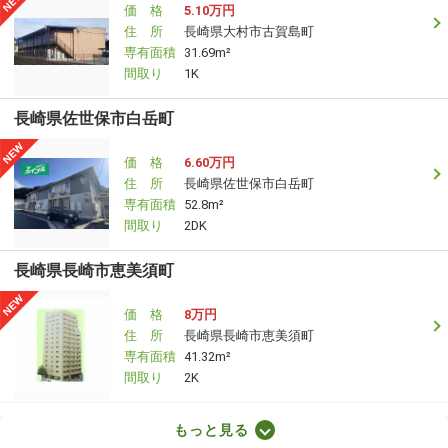
価 格
5.10万円
住 所
長崎県大村市古賀島町
専有面積
31.69m²
間取り
1K
長崎県佐世保市白岳町
価 格
6.60万円
住 所
長崎県佐世保市白岳町
専有面積
52.8m²
間取り
2DK
長崎県長崎市恵美須町
価 格
8万円
住 所
長崎県長崎市恵美須町
専有面積
41.32m²
間取り
2K
長崎県長崎市赤迫２
もっと見る