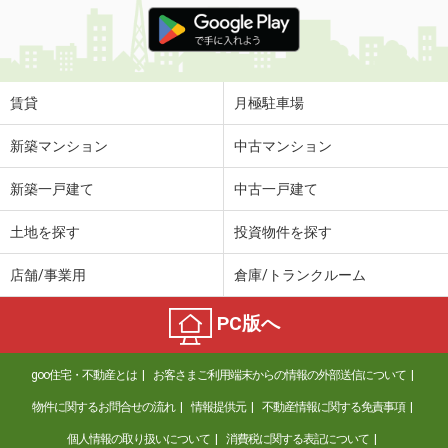
価 格
4.80万円
住 所
長崎県長崎市江平１
専有面積
19.87m²
間取り
1K
賃貸
月極駐車場
長崎県西彼杵郡長与町高田郷
新築マンション
中古マンション
価 格
6.10万円
新築一戸建て
中古一戸建て
住 所
長崎県西彼杵郡長与町高田郷
専有面積
48.39m²
土地を探す
投資物件を探す
間取り
1LDK
店舗/事業用
倉庫/トランクルーム
長崎県長崎市江平１
PC版へ
価 格
4.80万円
住 所
長崎県長崎市江平１
goo住宅・不動産とは
お客さまご利用端末からの情報の外部送信について
専有面積
19.87m²
間取り
1K
物件に関するお問合せの流れ
情報提供元
不動産情報に関する免責事項
個人情報の取り扱いについて
消費税に関する表記について
長崎県長崎市岩見町