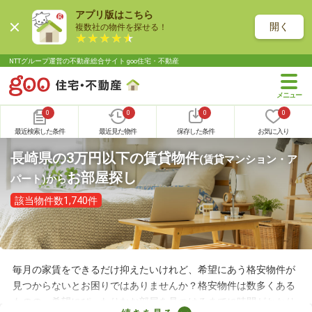
アプリ版はこちら
開く
複数社の物件を探せる！
NTTグループ運営の不動産総合サイト goo住宅・不動産
0
0
0
0
最近検索した条件
最近見た物件
保存した条件
お気に入り
長崎県の3万円以下の賃貸物件
(賃貸マンション・ア
お部屋探し
パート)
から
該当物件数1,740件
毎月の家賃をできるだけ抑えたいけれど、希望にあう格安物件が
見つからないとお困りではありませんか？格安物件は数多くある
ものの、希望にぴったりなお部屋を見つけるまでに時間がかかり