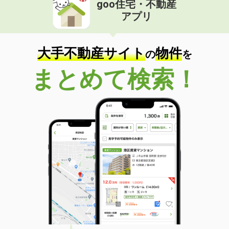
goo住宅・不動産
北海道札幌市東区北四十六条東１丁目
アプリ
価 格
4.90万円
住 所
北海道札幌市東区北四十六条東１丁目
大手不動産サイト
物件
専有面積
48.59m²
の
を
間取り
2LDK
まとめて検索！
北海道札幌市北区北十六条西３丁目
価 格
6.20万円
住 所
北海道札幌市北区北十六条西３丁目
専有面積
35.22m²
間取り
1LDK
北海道旭川市一条通７丁目
価 格
16万円
住 所
北海道旭川市一条通７丁目
専有面積
50.25m²
間取り
1LDK