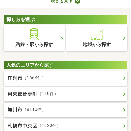
続きを見る
ます。ここでは、費用重視の方におすすめの家賃3万円以下の物
件を紹介します。物件別の間取りや特徴をチェックして、気にな
るお部屋を探してみましょう。
探し方を選ぶ
路線・駅から探す
地域から探す
人気のエリアから探す
江別市
（1664件）
河東郡音更町
（110件）
旭川市
（8110件）
札幌市中央区
（1620件）