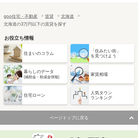
価 格
3.60万円
goo住宅・不動産
賃貸
北海道
住 所
北海道札幌市東区北三十二条東４丁目
専有面積
42m²
北海道の3万円以下の賃貸を探す
間取り
2DK
お役立ち情報
北海道札幌市東区北三十一条東１２丁目
「住みたい街」
住まいのコラム
を見つけよう
価 格
3.30万円
住 所
北海道札幌市東区北三十一条東１２丁
目
暮らしのデータ
家賃相場
専有面積
23.95m²
(補助金・助成金情報)
間取り
1DK
人気タウン
住宅ローン
北海道札幌市中央区北三条西２３丁目
ランキング
価 格
6.90万円
住 所
北海道札幌市中央区北三条西２３丁目
ページトップに戻る
専有面積
36.05m²
間取り
1LDK