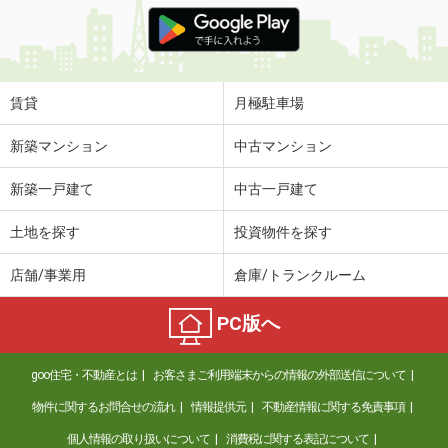
北海道北見市川沿町
価 格
5万円
住 所
北海道北見市川沿町
賃貸
月極駐車場
専有面積
47.79m²
間取り
2LDK
新築マンション
中古マンション
北海道北見市東三輪１丁目
新築一戸建て
中古一戸建て
価 格
4万円
土地を探す
投資物件を探す
住 所
北海道北見市東三輪１丁目
専有面積
48.6m²
店舗/事業用
倉庫/トランクルーム
間取り
2DK
PC版へ
北海道札幌市東区北七条東７丁目
価 格
12.20万円
goo住宅・不動産とは
お客さまご利用端末からの情報の外部送信について
住 所
北海道札幌市東区北七条東７丁目
物件に関するお問合せの流れ
情報提供元
不動産情報に関する免責事項
専有面積
52.12m²
間取り
2LDK
個人情報の取り扱いについて
消費税に関する表記について