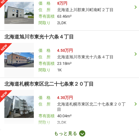
価 格
8万円
住 所
北海道上川郡東川町南町２丁目
専有面積
63.46m²
間取り
2LDK
北海道旭川市東光十六条４丁目
価 格
4.50万円
住 所
北海道旭川市東光十六条４丁目
専有面積
23.18m²
間取り
1K
北海道札幌市東区北二十七条東２０丁目
価 格
4.30万円
住 所
北海道札幌市東区北二十七条東２０丁
目
専有面積
40.04m²
間取り
2LDK
もっと見る
北海道札幌市東区北三十二条東４丁目