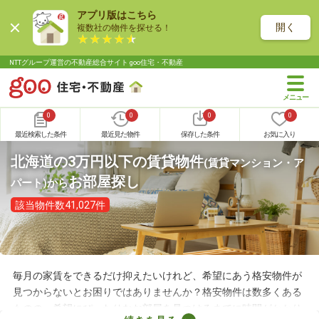
アプリ版はこちら
開く
複数社の物件を探せる！
NTTグループ運営の不動産総合サイト goo住宅・不動産
0
0
0
0
最近検索した条件
最近見た物件
保存した条件
お気に入り
北海道の3万円以下の賃貸物件
(賃貸マンション・ア
お部屋探し
パート)
から
該当物件数41,027件
毎月の家賃をできるだけ抑えたいけれど、希望にあう格安物件が
見つからないとお困りではありませんか？格安物件は数多くある
ものの、希望にぴったりなお部屋を見つけるまでに時間がかかり