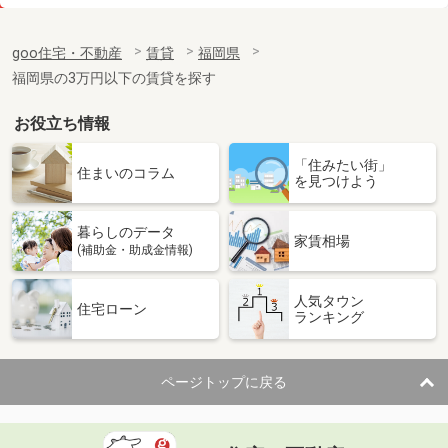
価 格
4.50万円
住 所
福岡県久留米市南薫西町
goo住宅・不動産
賃貸
福岡県
専有面積
29.25m²
福岡県の3万円以下の賃貸を探す
間取り
1LDK
お役立ち情報
福岡県福岡市東区千早５丁目
「住みたい街」
価 格
4.90万円
住まいのコラム
を見つけよう
住 所
福岡県福岡市東区千早５丁目
専有面積
23.4m²
暮らしのデータ
間取り
1K
家賃相場
(補助金・助成金情報)
福岡県北九州市若松区片山１丁目
人気タウン
住宅ローン
ランキング
価 格
4.90万円
住 所
福岡県北九州市若松区片山１丁目
専有面積
51.66m²
ページトップに戻る
間取り
3K
福岡県北九州市八幡東区白川町