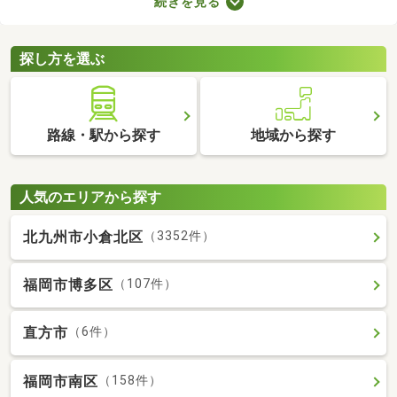
続きを見る
ます。ここでは、費用重視の方におすすめの家賃3万円以下の物
件を紹介します。物件別の間取りや特徴をチェックして、気にな
るお部屋を探してみましょう。
探し方を選ぶ
路線・駅から探す
地域から探す
人気のエリアから探す
北九州市小倉北区
（3352件）
福岡市博多区
（107件）
直方市
（6件）
福岡市南区
（158件）