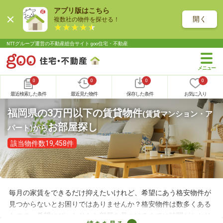
アプリ版はこちら
開く
複数社の物件を探せる！
NTTグループ運営の不動産総合サイト goo住宅・不動産
0
0
0
0
最近検索した条件
最近見た物件
保存した条件
お気に入り
福岡県の3万円以下の賃貸物件
(賃貸マンション・ア
お部屋探し
パート)
から
該当物件数19,458件
毎月の家賃をできるだけ抑えたいけれど、希望にあう格安物件が
見つからないとお困りではありませんか？格安物件は数多くある
ものの、希望にぴったりなお部屋を見つけるまでに時間がかかり