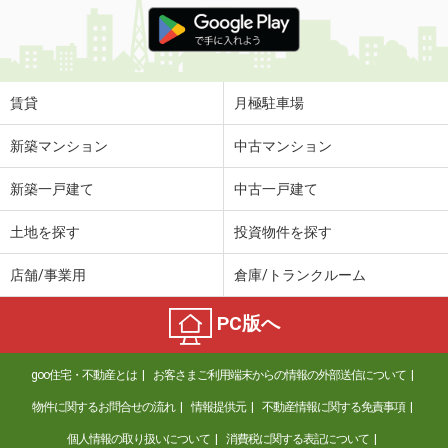
価 格
5万円
住 所
福岡県久留米市田主丸町鷹取
専有面積
45.39m²
間取り
1LDK
賃貸
月極駐車場
福岡県北九州市小倉南区葛原元町１丁目
新築マンション
中古マンション
価 格
4.45万円
新築一戸建て
中古一戸建て
住 所
福岡県北九州市小倉南区葛原元町１丁
目
土地を探す
投資物件を探す
専有面積
54.85m²
間取り
2LDK
店舗/事業用
倉庫/トランクルーム
福岡県久留米市花畑３丁目
PC版へ
価 格
4.60万円
住 所
福岡県久留米市花畑３丁目
goo住宅・不動産とは
お客さまご利用端末からの情報の外部送信について
専有面積
24.84m²
物件に関するお問合せの流れ
情報提供元
不動産情報に関する免責事項
間取り
ワンルーム
個人情報の取り扱いについて
消費税に関する表記について