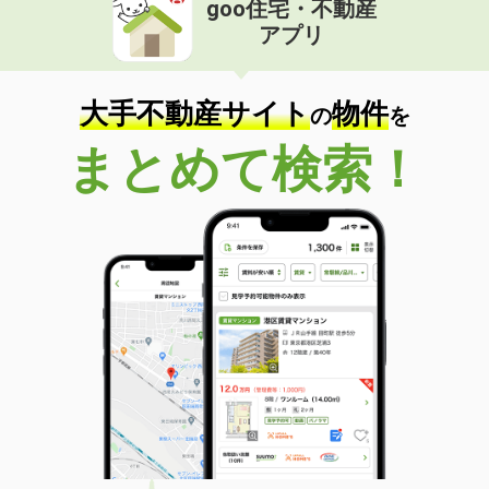
goo住宅・不動産
価 格
2.30万円
アプリ
住 所
福岡県北九州市八幡東区白川町
専有面積
20.11m²
間取り
1K
大手不動産サイト
物件
の
を
福岡県北九州市小倉北区黄金１
まとめて検索！
価 格
7.90万円
住 所
福岡県北九州市小倉北区黄金１
専有面積
46.58m²
間取り
1LDK
福岡県福岡市中央区平尾５
価 格
17万円
住 所
福岡県福岡市中央区平尾５
専有面積
77.38m²
間取り
3LDK
福岡県久留米市田主丸町鷹取