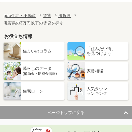
価 格
4.10万円
住 所
滋賀県犬上郡豊郷町大字下枝
goo住宅・不動産
賃貸
滋賀県
専有面積
23.61m²
滋賀県の3万円以下の賃貸を探す
間取り
1K
お役立ち情報
滋賀県大津市一里山５丁目
「住みたい街」
価 格
3.90万円
住まいのコラム
を見つけよう
住 所
滋賀県大津市一里山５丁目
専有面積
22.68m²
暮らしのデータ
間取り
1K
家賃相場
(補助金・助成金情報)
滋賀県甲賀市甲賀町大原中
人気タウン
住宅ローン
ランキング
価 格
6.05万円
住 所
滋賀県甲賀市甲賀町大原中
専有面積
50.14m²
ページトップに戻る
間取り
1LDK
滋賀県大津市下阪本３