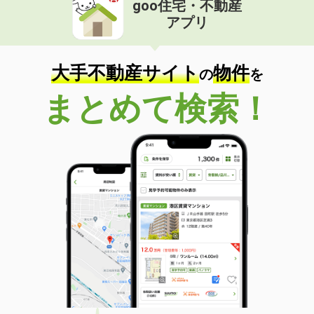
goo住宅・不動産
価 格
7.50万円
アプリ
住 所
滋賀県大津市下阪本３
専有面積
67.23m²
間取り
2LDK
大手不動産サイト
物件
の
を
滋賀県甲賀市水口町八光
まとめて検索！
価 格
6.70万円
住 所
滋賀県甲賀市水口町八光
専有面積
23.18m²
間取り
1K
滋賀県犬上郡豊郷町大字四十九院
価 格
4万円
住 所
滋賀県犬上郡豊郷町大字四十九院
専有面積
23.18m²
間取り
1K
滋賀県大津市別保１丁目