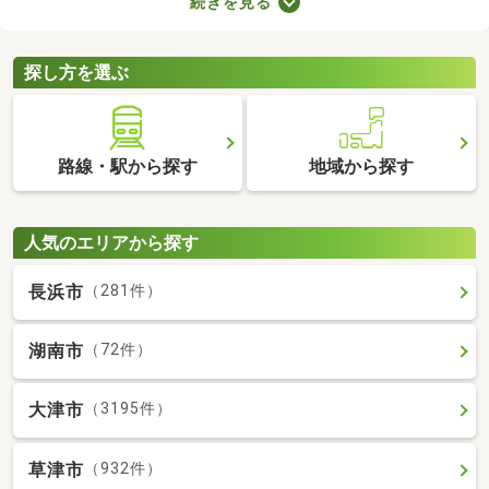
続きを見る
ます。ここでは、費用重視の方におすすめの家賃3万円以下の物
件を紹介します。物件別の間取りや特徴をチェックして、気にな
るお部屋を探してみましょう。
探し方を選ぶ
路線・駅から探す
地域から探す
人気のエリアから探す
長浜市
（281件）
湖南市
（72件）
大津市
（3195件）
草津市
（932件）