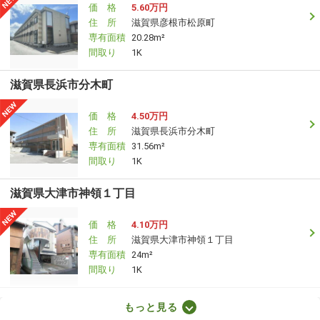
価 格
5.60万円
住 所
滋賀県彦根市松原町
専有面積
20.28m²
間取り
1K
滋賀県長浜市分木町
価 格
4.50万円
住 所
滋賀県長浜市分木町
専有面積
31.56m²
間取り
1K
滋賀県大津市神領１丁目
価 格
4.10万円
住 所
滋賀県大津市神領１丁目
専有面積
24m²
間取り
1K
滋賀県犬上郡豊郷町大字下枝
もっと見る