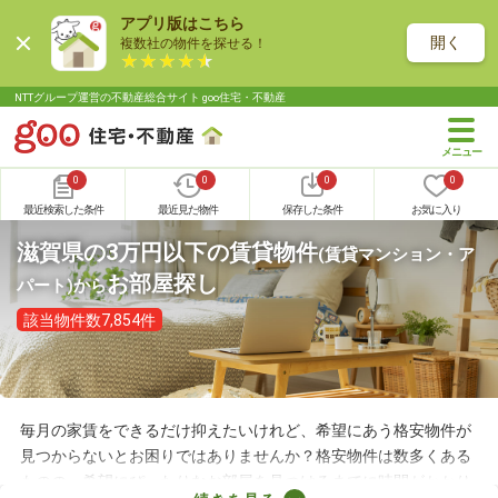
アプリ版はこちら
開く
複数社の物件を探せる！
NTTグループ運営の不動産総合サイト goo住宅・不動産
0
0
0
0
最近検索した条件
最近見た物件
保存した条件
お気に入り
滋賀県の3万円以下の賃貸物件
(賃貸マンション・ア
お部屋探し
パート)
から
該当物件数7,854件
毎月の家賃をできるだけ抑えたいけれど、希望にあう格安物件が
見つからないとお困りではありませんか？格安物件は数多くある
ものの、希望にぴったりなお部屋を見つけるまでに時間がかかり