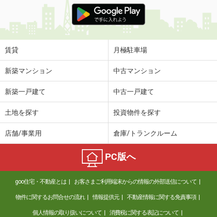
価 格
6万円
住 所
滋賀県大津市別保１丁目
専有面積
27.49m²
間取り
1K
賃貸
月極駐車場
滋賀県大津市皇子が丘２丁目
新築マンション
中古マンション
価 格
4.40万円
新築一戸建て
中古一戸建て
住 所
滋賀県大津市皇子が丘２丁目
専有面積
22.63m²
土地を探す
投資物件を探す
間取り
1K
店舗/事業用
倉庫/トランクルーム
滋賀県大津市仰木の里東１丁目
PC版へ
価 格
6.40万円
住 所
滋賀県大津市仰木の里東１丁目
goo住宅・不動産とは
お客さまご利用端末からの情報の外部送信について
専有面積
52.27m²
間取り
2LDK
物件に関するお問合せの流れ
情報提供元
不動産情報に関する免責事項
個人情報の取り扱いについて
消費税に関する表記について
滋賀県湖南市菩提寺東２丁目