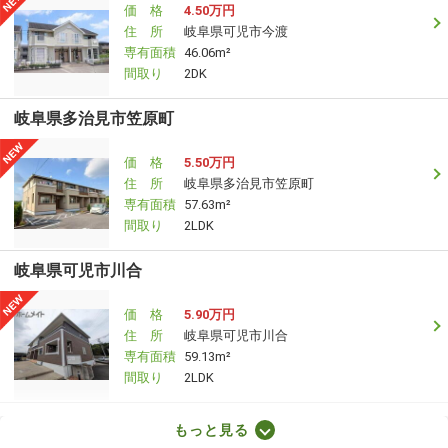
価 格
4.50万円
住 所
岐阜県可児市今渡
専有面積
46.06m²
間取り
2DK
岐阜県多治見市笠原町
価 格
5.50万円
住 所
岐阜県多治見市笠原町
専有面積
57.63m²
間取り
2LDK
岐阜県可児市川合
価 格
5.90万円
住 所
岐阜県可児市川合
専有面積
59.13m²
間取り
2LDK
岐阜県多治見市生田町５
もっと見る