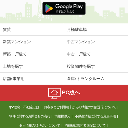
価 格
4.40万円
住 所
岐阜県岐阜市木田２
専有面積
22.9m²
間取り
ワンルーム
賃貸
月極駐車場
岐阜県美濃加茂市前平町２
新築マンション
中古マンション
価 格
4.10万円
新築一戸建て
中古一戸建て
住 所
岐阜県美濃加茂市前平町２
専有面積
46.49m²
土地を探す
投資物件を探す
間取り
1LDK
店舗/事業用
倉庫/トランクルーム
岐阜県加茂郡川辺町石神
PC版へ
価 格
4.60万円
住 所
岐阜県加茂郡川辺町石神
goo住宅・不動産とは
お客さまご利用端末からの情報の外部送信について
専有面積
56.19m²
間取り
2LDK
物件に関するお問合せの流れ
情報提供元
不動産情報に関する免責事項
個人情報の取り扱いについて
消費税に関する表記について
岐阜県美濃加茂市西町６