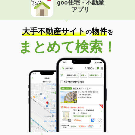
goo住宅・不動産
価 格
4.20万円
アプリ
住 所
岐阜県関市倉知
専有面積
58.53m²
間取り
2LDK
大手不動産サイト
物件
の
を
岐阜県大垣市島里２
まとめて検索！
価 格
5.20万円
住 所
岐阜県大垣市島里２
専有面積
23.61m²
間取り
1K
岐阜県大垣市和合本町１
価 格
5.05万円
住 所
岐阜県大垣市和合本町１
専有面積
56.47m²
間取り
2LDK
岐阜県岐阜市木田２