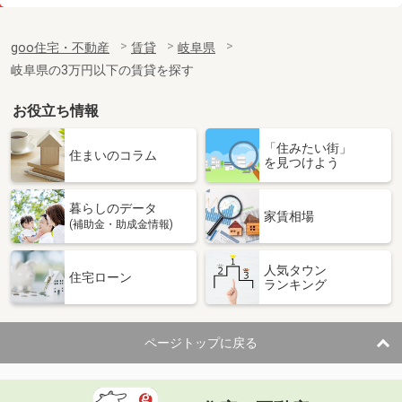
価 格
5.90万円
住 所
岐阜県多治見市生田町５
goo住宅・不動産
賃貸
岐阜県
専有面積
57.64m²
岐阜県の3万円以下の賃貸を探す
間取り
2LDK
お役立ち情報
岐阜県土岐市泉町大富
「住みたい街」
価 格
7.75万円
住まいのコラム
を見つけよう
住 所
岐阜県土岐市泉町大富
専有面積
58.6m²
暮らしのデータ
間取り
2LDK
家賃相場
(補助金・助成金情報)
岐阜県土岐市肥田浅野矢落町２
人気タウン
住宅ローン
ランキング
価 格
5.60万円
住 所
岐阜県土岐市肥田浅野矢落町２
専有面積
35m²
ページトップに戻る
間取り
1K
岐阜県関市倉知