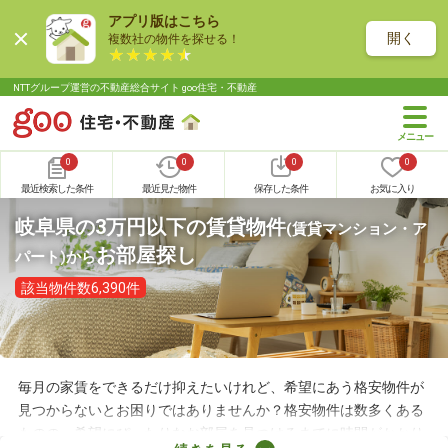
アプリ版はこちら
開く
複数社の物件を探せる！
NTTグループ運営の不動産総合サイト goo住宅・不動産
0
0
0
0
最近検索した条件
最近見た物件
保存した条件
お気に入り
岐阜県の3万円以下の賃貸物件
(賃貸マンション・ア
お部屋探し
パート)
から
該当物件数6,390件
毎月の家賃をできるだけ抑えたいけれど、希望にあう格安物件が
見つからないとお困りではありませんか？格安物件は数多くある
ものの、希望にぴったりなお部屋を見つけるまでに時間がかかり