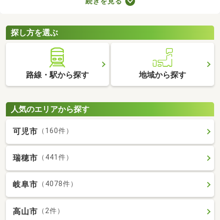
続きを見る
ます。ここでは、費用重視の方におすすめの家賃3万円以下の物
件を紹介します。物件別の間取りや特徴をチェックして、気にな
るお部屋を探してみましょう。
探し方を選ぶ
路線・駅から探す
地域から探す
人気のエリアから探す
可児市
（160件）
瑞穂市
（441件）
岐阜市
（4078件）
高山市
（2件）