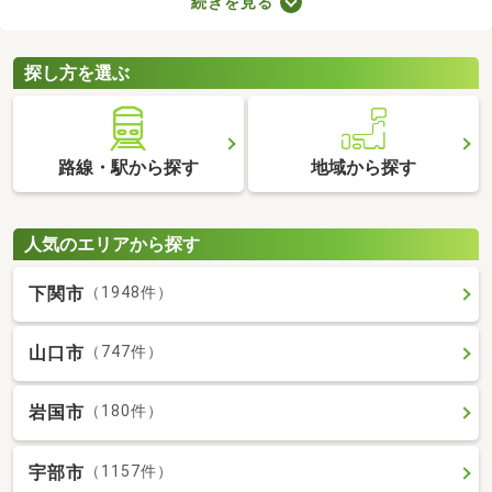
続きを見る
ます。ここでは、費用重視の方におすすめの家賃3万円以下の物
件を紹介します。物件別の間取りや特徴をチェックして、気にな
るお部屋を探してみましょう。
探し方を選ぶ
路線・駅から探す
地域から探す
人気のエリアから探す
下関市
（1948件）
山口市
（747件）
岩国市
（180件）
宇部市
（1157件）