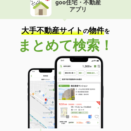
goo住宅・不動産
価 格
4.50万円
アプリ
住 所
山口県防府市大字植松
専有面積
28.02m²
間取り
1K
大手不動産サイト
物件
の
を
山口県宇部市中村２丁目
まとめて検索！
価 格
3.80万円
住 所
山口県宇部市中村２丁目
専有面積
23.61m²
間取り
1K
山口県宇部市中村２丁目
価 格
4万円
住 所
山口県宇部市中村２丁目
専有面積
28.02m²
間取り
1K
山口県山口市大内矢田南６丁目