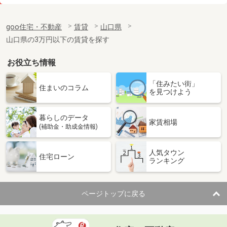
価 格
4.20万円
住 所
山口県山口市青葉台
goo住宅・不動産
賃貸
山口県
専有面積
45.89m²
山口県の3万円以下の賃貸を探す
間取り
1LDK
お役立ち情報
山口県宇部市西宇部北２丁目
「住みたい街」
価 格
4.10万円
住まいのコラム
を見つけよう
住 所
山口県宇部市西宇部北２丁目
専有面積
22.35m²
暮らしのデータ
間取り
1K
家賃相場
(補助金・助成金情報)
山口県下関市石神町
人気タウン
住宅ローン
ランキング
価 格
4.70万円
住 所
山口県下関市石神町
専有面積
25.89m²
ページトップに戻る
間取り
1K
山口県防府市大字植松