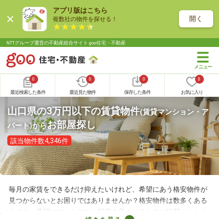
アプリ版はこちら
開く
複数社の物件を探せる！
NTTグループ運営の不動産総合サイト goo住宅・不動産
0
0
0
0
最近検索した条件
最近見た物件
保存した条件
お気に入り
山口県の3万円以下の賃貸物件
(賃貸マンション・ア
お部屋探し
パート)
から
該当物件数4,346件
毎月の家賃をできるだけ抑えたいけれど、希望にあう格安物件が
見つからないとお困りではありませんか？格安物件は数多くある
ものの、希望にぴったりなお部屋を見つけるまでに時間がかかり