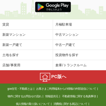
価 格
4.20万円
住 所
山口県山口市大内矢田南６丁目
専有面積
38.97m²
間取り
1LDK
賃貸
月極駐車場
山口県宇部市中村３
新築マンション
中古マンション
価 格
3.90万円
新築一戸建て
中古一戸建て
住 所
山口県宇部市中村３
専有面積
23.18m²
土地を探す
投資物件を探す
間取り
1K
店舗/事業用
倉庫/トランクルーム
山口県宇部市北琴芝１丁目
PC版へ
価 格
6.60万円
住 所
山口県宇部市北琴芝１丁目
goo住宅・不動産とは
お客さまご利用端末からの情報の外部送信について
専有面積
46.54m²
間取り
1LDK
物件に関するお問合せの流れ
情報提供元
不動産情報に関する免責事項
個人情報の取り扱いについて
消費税に関する表記について
山口県周南市大字須々万本郷