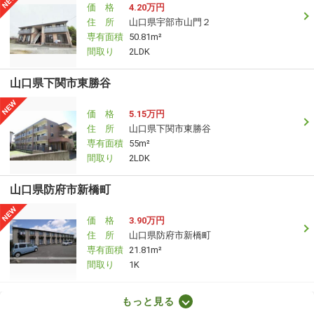
価 格
4.20万円
住 所
山口県宇部市山門２
専有面積
50.81m²
間取り
2LDK
山口県下関市東勝谷
価 格
5.15万円
住 所
山口県下関市東勝谷
専有面積
55m²
間取り
2LDK
山口県防府市新橋町
価 格
3.90万円
住 所
山口県防府市新橋町
専有面積
21.81m²
間取り
1K
山口県山口市青葉台
もっと見る