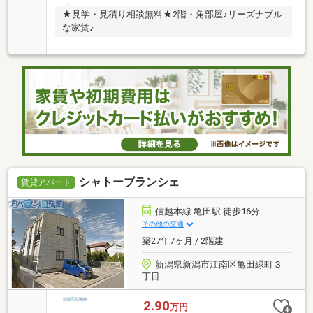
★見学・見積り相談無料★2階・角部屋♪リーズナブル
な家賃♪
シャトーブランシェ
賃貸アパート
信越本線 亀田駅 徒歩16分
その他の交通
築27年7ヶ月 / 2階建
新潟県新潟市江南区亀田緑町３
丁目
2.90
万円