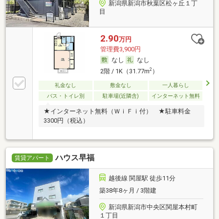
新潟県新潟市秋葉区松ヶ丘１丁
目
2.90
万円
管理費3,900円
なし
なし
2
2階 / 1K（31.77m
）
礼金なし
敷金なし
一人暮らし
バス・トイレ別
駐車場(近隣含)
インターネット無料
★インターネット無料（ＷｉＦｉ付） ★駐車料金
3300円（税込）
ハウス早福
賃貸アパート
越後線 関屋駅 徒歩11分
築38年8ヶ月 / 3階建
新潟県新潟市中央区関屋本村町
１丁目