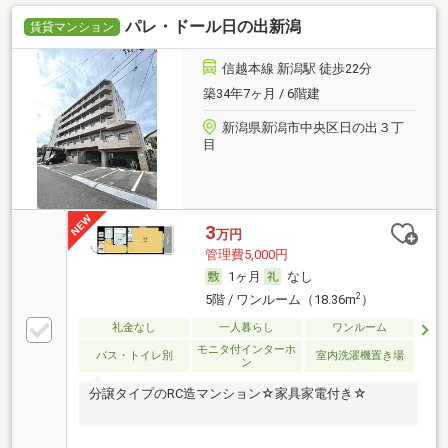
パレ・ドール日の出新潟
賃貸マンション
信越本線 新潟駅 徒歩22分
築34年7ヶ月 / 6階建
新潟県新潟市中央区日の出３丁
目
3
万円
管理費5,000円
1ヶ月
なし
2
5階 / ワンルーム（18.36m
）
礼金なし
一人暮らし
ワンルーム
モニタ付インターホ
バス・トイレ別
室内洗濯機置き場
ン
分譲タイプのRC造マンション☆家具家電付き☆