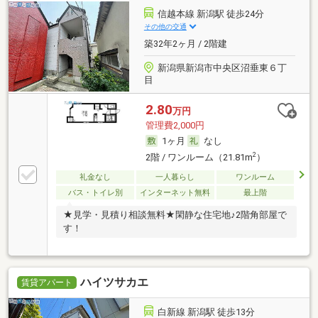
信越本線 新潟駅 徒歩24分
その他の交通
築32年2ヶ月 / 2階建
新潟県新潟市中央区沼垂東６丁
目
2.80
万円
管理費2,000円
1ヶ月
なし
2
2階 / ワンルーム（21.81m
）
礼金なし
一人暮らし
ワンルーム
バス・トイレ別
インターネット無料
最上階
★見学・見積り相談無料★閑静な住宅地♪2階角部屋で
す！
ハイツサカエ
賃貸アパート
白新線 新潟駅 徒歩13分