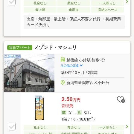
礼金なし
敷金なし
一人暮らし
最上階
角部屋
収納スペース
出窓・角部屋・最上階・保証人不要／代行 ・初期費用
カード決済可
メゾンド・マシェリ
賃貸アパート
越後線 小針駅 徒歩9分
その他の交通
築34年10ヶ月 / 2階建
新潟県新潟市西区小針台
2.50
万円
管理費-
なし
なし
2
1階 / 1K（18.81m
）
礼金なし
敷金なし
一人暮らし