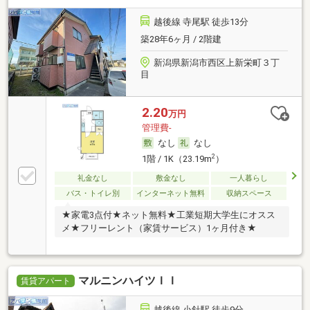
越後線 寺尾駅 徒歩13分
築28年6ヶ月 / 2階建
新潟県新潟市西区上新栄町３丁
目
2.20
万円
管理費-
なし
なし
2
1階 / 1K（23.19m
）
礼金なし
敷金なし
一人暮らし
バス・トイレ別
インターネット無料
収納スペース
★家電3点付★ネット無料★工業短期大学生にオスス
メ★フリーレント（家賃サービス）1ヶ月付き★
マルニンハイツＩＩ
賃貸アパート
越後線 小針駅 徒歩9分