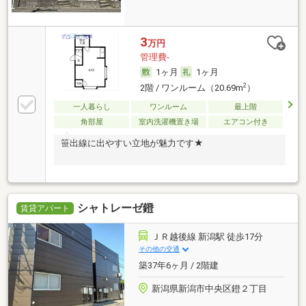
3
万円
管理費-
1ヶ月
1ヶ月
2
2階 / ワンルーム（20.69m
）
一人暮らし
ワンルーム
最上階
角部屋
室内洗濯機置き場
エアコン付き
笹出線に出やすい立地が魅力です★
シャトレーゼ鐙
賃貸アパート
ＪＲ越後線 新潟駅 徒歩17分
その他の交通
築37年6ヶ月 / 2階建
新潟県新潟市中央区鐙２丁目