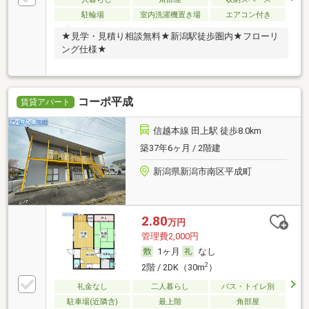
駐輪場
室内洗濯機置き場
エアコン付き
★見学・見積り相談無料★新潟駅徒歩圏内★フローリ
ング仕様★
コーポ平成
賃貸アパート
信越本線 田上駅 徒歩8.0km
築37年6ヶ月 / 2階建
新潟県新潟市南区平成町
2.80
万円
管理費2,000円
1ヶ月
なし
2
2階 / 2DK（30m
）
礼金なし
二人暮らし
バス・トイレ別
駐車場(近隣含)
最上階
角部屋