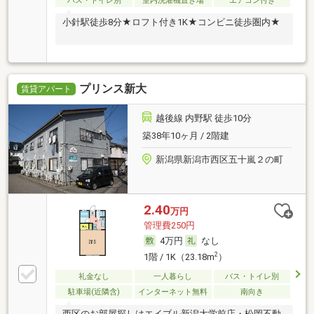
バス・トイレ別
室内洗濯機置き場
エアコン付き
小針駅徒歩8分★ロフト付き1K★コンビニ徒歩圏内★
プリンス新大
賃貸アパート
越後線 内野駅 徒歩10分
築38年10ヶ月 / 2階建
新潟県新潟市西区五十嵐２の町
2.40
万円
管理費250円
4万円
なし
2
1階 / 1K（23.18m
）
礼金なし
一人暮らし
バス・トイレ別
駐車場(近隣含)
インターネット無料
南向き
西区のお部屋探しはエイブル新潟大学前店・松岡不動