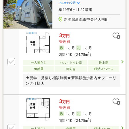
その他の交通
築44年6ヶ月 / 2階建
新潟県新潟市中央区天明町
3
万円
管理費-
1ヶ月
1ヶ月
2
2階 / 1K（24.75m
）
一人暮らし
バス・トイレ別
最上階
角部屋
南向き
収納スペース
★見学・見積り相談無料★新潟駅徒歩圏内★フローリ
ング仕様★
3
万円
管理費-
1ヶ月
1ヶ月
2
1階 / 1K（24.75m
）
一人暮らし
角部屋
収納スペース