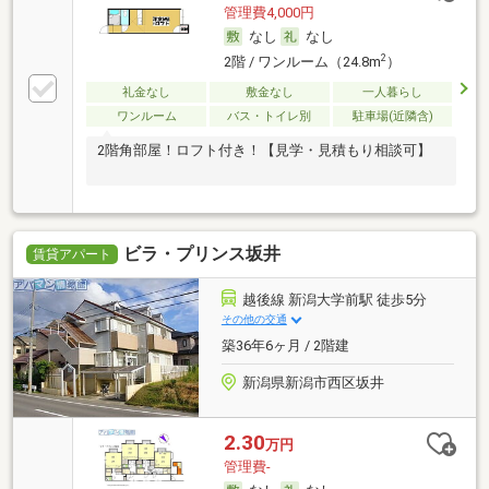
管理費4,000円
なし
なし
2
2階 / ワンルーム（24.8m
）
礼金なし
敷金なし
一人暮らし
ワンルーム
バス・トイレ別
駐車場(近隣含)
2階角部屋！ロフト付き！【見学・見積もり相談可】
ビラ・プリンス坂井
賃貸アパート
越後線 新潟大学前駅 徒歩5分
その他の交通
築36年6ヶ月 / 2階建
新潟県新潟市西区坂井
2.30
万円
管理費-