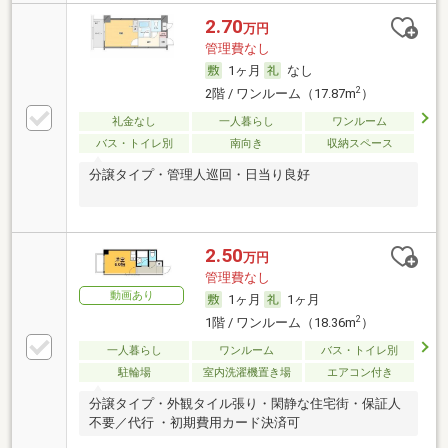
2.70
万円
管理費なし
1ヶ月
なし
2
2階 / ワンルーム（17.87m
）
礼金なし
一人暮らし
ワンルーム
バス・トイレ別
南向き
収納スペース
分譲タイプ・管理人巡回・日当り良好
2.50
万円
管理費なし
動画あり
1ヶ月
1ヶ月
2
1階 / ワンルーム（18.36m
）
一人暮らし
ワンルーム
バス・トイレ別
駐輪場
室内洗濯機置き場
エアコン付き
分譲タイプ・外観タイル張り・閑静な住宅街・保証人
不要／代行 ・初期費用カード決済可