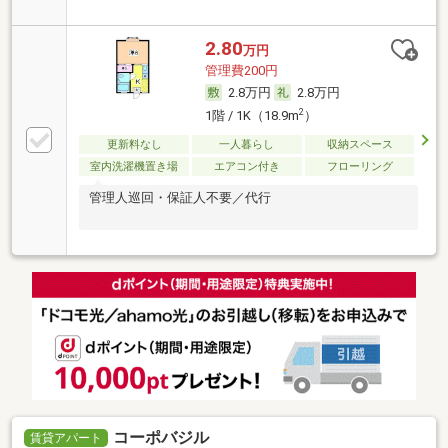
2.80
万円
管理費200円
2.8万円
2.8万円
2
1階 / 1K（18.9m
）
更新料なし
一人暮らし
収納スペース
室内洗濯機置き場
エアコン付き
フローリング
管理人巡回・保証人不要／代行
コーポバジル
賃貸アパート