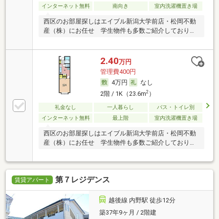
インターネット無料
南向き
室内洗濯機置き場
西区のお部屋探しはエイブル新潟大学前店・松岡不動
産（株）にお任せ 学生物件も多数ご紹介しておりま
す
2.40
万円
管理費400円
4万円
なし
2
2階 / 1K（23.6m
）
礼金なし
一人暮らし
バス・トイレ別
インターネット無料
最上階
室内洗濯機置き場
西区のお部屋探しはエイブル新潟大学前店・松岡不動
産（株）にお任せ 学生物件も多数ご紹介しておりま
す
第７レジデンス
賃貸アパート
越後線 内野駅 徒歩12分
築37年9ヶ月 / 2階建