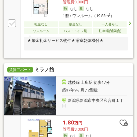
管理費3,000円
なし
なし
2
1階 / ワンルーム（19.83m
）
礼金なし
敷金なし
一人暮らし
ワンルーム
バス・トイレ別
駐車場(近隣含)
★敷金礼金サービス物件★浴室乾燥機付★
ミラノ館
賃貸アパート
越後線 上所駅 徒歩17分
築37年9ヶ月 / 2階建
新潟県新潟市中央区和合町１丁
目
1.80
万円
管理費3,000円
なし
なし