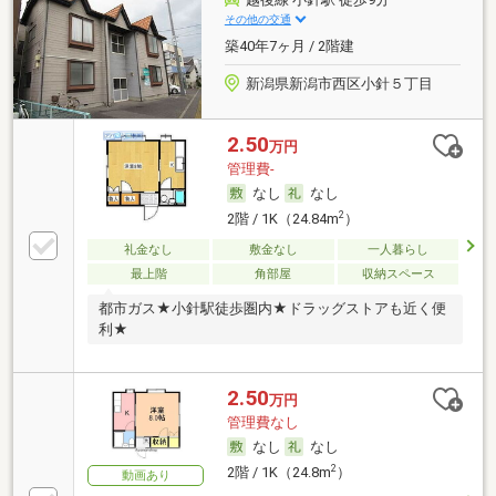
その他の交通
築40年7ヶ月 / 2階建
新潟県新潟市西区小針５丁目
2.50
万円
管理費-
なし
なし
2
2階 / 1K（24.84m
）
礼金なし
敷金なし
一人暮らし
最上階
角部屋
収納スペース
都市ガス★小針駅徒歩圏内★ドラッグストアも近く便
利★
2.50
万円
管理費なし
なし
なし
2
2階 / 1K（24.8m
）
動画あり