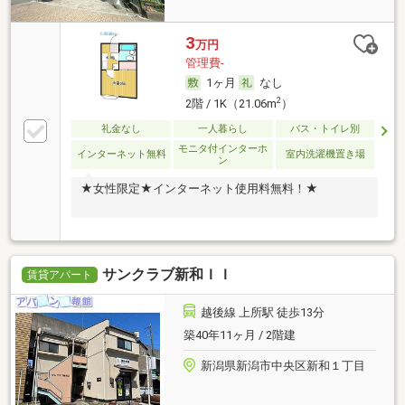
3
万円
管理費-
1ヶ月
なし
2
2階 / 1K（21.06m
）
礼金なし
一人暮らし
バス・トイレ別
モニタ付インターホ
インターネット無料
室内洗濯機置き場
ン
★女性限定★インターネット使用料無料！★
サンクラブ新和ＩＩ
賃貸アパート
越後線 上所駅 徒歩13分
築40年11ヶ月 / 2階建
新潟県新潟市中央区新和１丁目