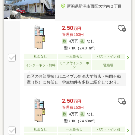
新潟県新潟市西区大学南２丁目
2.50
万円
管理費250円
4万円
なし
2
1階 / 1K（24.01m
）
礼金なし
一人暮らし
バス・トイレ別
モニタ付インターホ
インターネット無料
駐輪場
ン
西区のお部屋探しはエイブル新潟大学前店・松岡不動
産（株）にお任せ 学生物件も多数ご紹介しておりま
す
2.50
万円
管理費250円
4万円
なし
2
1階 / 1K（24.63m
）
礼金なし
一人暮らし
バス・トイレ別