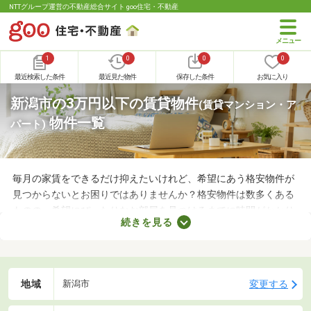
NTTグループ運営の不動産総合サイト goo住宅・不動産
1
0
0
0
最近検索した条件
最近見た物件
保存した条件
お気に入り
新潟市の3万円以下の賃貸物件
(賃貸マンション・ア
物件一覧
パート)
毎月の家賃をできるだけ抑えたいけれど、希望にあう格安物件が
見つからないとお困りではありませんか？格安物件は数多くある
ものの、希望にぴったりなお部屋を見つけるまでに時間がかかり
続きを見る
ます。ここでは、費用重視の方におすすめの家賃3万円以下の物
件を紹介します。物件別の間取りや特徴をチェックして、気にな
るお部屋を探してみましょう。
地域
変更する
新潟市