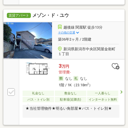
メゾン・ド・ユウ
賃貸アパート
越後線 関屋駅 徒歩13分
その他の交通
築36年2ヶ月 / 2階建
新潟県新潟市中央区関屋金衛町
１丁目
3
万円
管理費-
なし
なし
2
1階 / 1K（23.18m
）
礼金なし
敷金なし
一人暮らし
バス・トイレ別
駐車場(近隣含)
インターネット無料
★当社管理物件★明るい角部屋★バス・トイレ別★