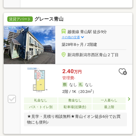
グレース青山
賃貸アパート
越後線 青山駅 徒歩9分
その他の交通
築28年8ヶ月 / 2階建
新潟県新潟市西区青山２丁目
2.40
万円
管理費-
なし
なし
2
2階 / 1K（20.2m
）
礼金なし
敷金なし
一人暮らし
バス・トイレ別
駐車場(近隣含)
最上階
★見学・見積り相談無料★青山イオン徒歩6分でお買
物にも便利♪