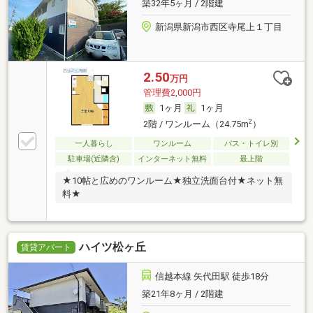
築32年5ヶ月 / 2階建
新潟県新潟市西区寺尾上１丁目
2.50
万円
管理費2,000円
1ヶ月
1ヶ月
2
2階 / ワンルーム（24.75m
）
一人暮らし
ワンルーム
バス・トイレ別
駐車場(近隣含)
インターネット無料
最上階
★10帖と広めのワンルーム★独立洗面台付★ネット無
料★
ハイツ松ヶ丘
賃貸アパート
信越本線 矢代田駅 徒歩18分
築21年8ヶ月 / 2階建