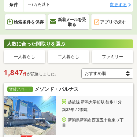
条件
変更する
～3万円以下
新着メールを受
検索条件を保存
アプリで探す
取る
人数に合った間取りを選ぶ
一人暮らし
二人暮らし
ファミリー
1,847
件
が該当しました。
メゾンド・パルナス
賃貸アパート
越後線 新潟大学前駅 徒歩11分
築32年 / 2階建
新潟県新潟市西区五十嵐東３丁
目