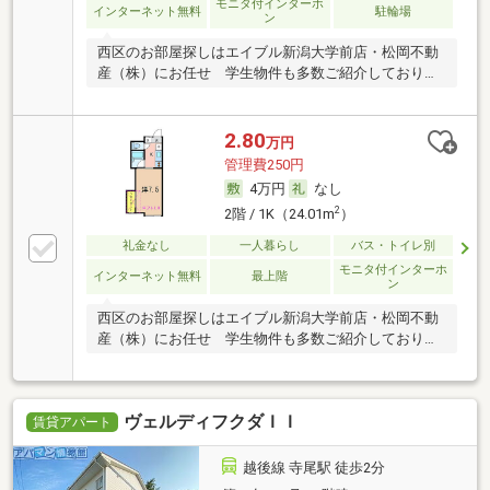
モニタ付インターホ
インターネット無料
駐輪場
ン
西区のお部屋探しはエイブル新潟大学前店・松岡不動
産（株）にお任せ 学生物件も多数ご紹介しておりま
す
2.80
万円
管理費250円
4万円
なし
2
2階 / 1K（24.01m
）
礼金なし
一人暮らし
バス・トイレ別
モニタ付インターホ
インターネット無料
最上階
ン
西区のお部屋探しはエイブル新潟大学前店・松岡不動
産（株）にお任せ 学生物件も多数ご紹介しておりま
す
ヴェルディフクダＩＩ
賃貸アパート
越後線 寺尾駅 徒歩2分