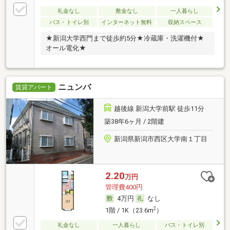
礼金なし
敷金なし
一人暮らし
バス・トイレ別
インターネット無料
収納スペース
★新潟大学西門まで徒歩約5分★冷蔵庫・洗濯機付★
オール電化★
ニュンバ
賃貸アパート
越後線 新潟大学前駅 徒歩11分
築38年6ヶ月 / 2階建
新潟県新潟市西区大学南１丁目
2.20
万円
管理費400円
4万円
なし
2
1階 / 1K（23.6m
）
礼金なし
一人暮らし
バス・トイレ別