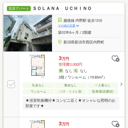
ＳＯＬＡＮＡ ＵＣＨＩＮＯ
賃貸アパート
越後線 内野駅 徒歩12分
その他の交通
築32年6ヶ月 / 2階建
新潟県新潟市西区内野町
3
万円
管理費3,000円
なし
なし
2
2階 / ワンルーム（19.83m
）
礼金なし
敷金なし
一人暮らし
ワンルーム
バス・トイレ別
駐車場(近隣含)
★浴室乾燥機付★コンビニ近く★オシャレな照明のお
部屋です★
3
万円