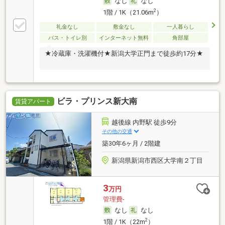
なし
なし
2
1階 / 1K（21.06m
）
礼金なし
敷金なし
一人暮らし
バス・トイレ別
インターネット無料
角部屋
★冷蔵庫・洗濯機付★新潟大学正門まで徒歩約17分★
ビラ・プリンス新大南
賃貸アパート
越後線 内野駅 徒歩9分
その他の交通
築30年6ヶ月 / 2階建
新潟県新潟市西区大学南２丁目
3
万円
管理費-
なし
なし
2
1階 / 1K（22m
）