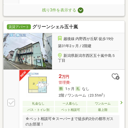
残り3件を表示する
グリーンシェル五十嵐
賃貸アパート
越後線 内野西が丘駅 徒歩19分
築31年2ヶ月 / 2階建
新潟県新潟市西区五十嵐中島５
丁目
2
万円
管理費-
1ヶ月
なし
2
2階 / ワンルーム（23.51m
）
礼金なし
一人暮らし
ワンルーム
バス・トイレ別
ペット相談可
最上階
☆ペット相談可☆スーパーまで徒歩約2分の都市ガス
のお部屋！