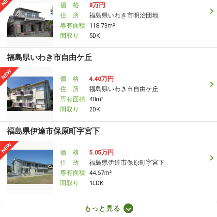
価 格
8万円
住 所
福島県いわき市明治団地
専有面積
118.73m²
間取り
5DK
福島県いわき市自由ケ丘
価 格
4.40万円
住 所
福島県いわき市自由ケ丘
専有面積
40m²
間取り
2DK
福島県伊達市保原町字宮下
価 格
5.05万円
住 所
福島県伊達市保原町字宮下
専有面積
44.67m²
間取り
1LDK
福島県郡山市緑町
もっと見る