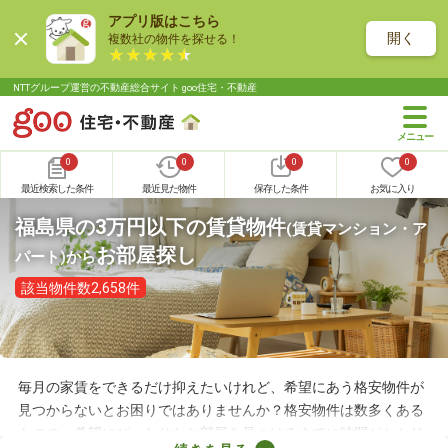
アプリ版はこちら
開く
複数社の物件を探せる！
NTTグループ運営の不動産総合サイト goo住宅・不動産
0
0
0
0
最近検索した条件
最近見た物件
保存した条件
お気に入り
福島県の3万円以下の賃貸物件
(賃貸マンション・ア
お部屋探し
パート)
から
該当物件数2,658件
毎月の家賃をできるだけ抑えたいけれど、希望にあう格安物件が
見つからないとお困りではありませんか？格安物件は数多くある
ものの、希望にぴったりなお部屋を見つけるまでに時間がかかり