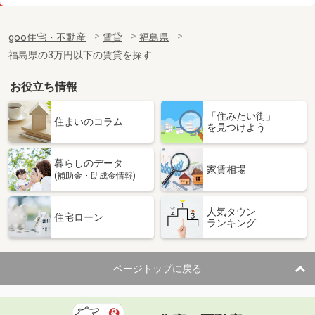
価 格
6.20万円
住 所
福島県郡山市緑町
goo住宅・不動産
賃貸
福島県
専有面積
43.31m²
福島県の3万円以下の賃貸を探す
間取り
1LDK
お役立ち情報
福島県郡山市富久山町久保田字古坦
「住みたい街」
価 格
6.50万円
住まいのコラム
を見つけよう
住 所
福島県郡山市富久山町久保田字古坦
専有面積
43.24m²
暮らしのデータ
間取り
1LDK
家賃相場
(補助金・助成金情報)
福島県二本松市成田町１丁目
人気タウン
住宅ローン
ランキング
価 格
4.30万円
住 所
福島県二本松市成田町１丁目
専有面積
46.28m²
ページトップに戻る
間取り
2DK
福島県福島市渡利字柳小路