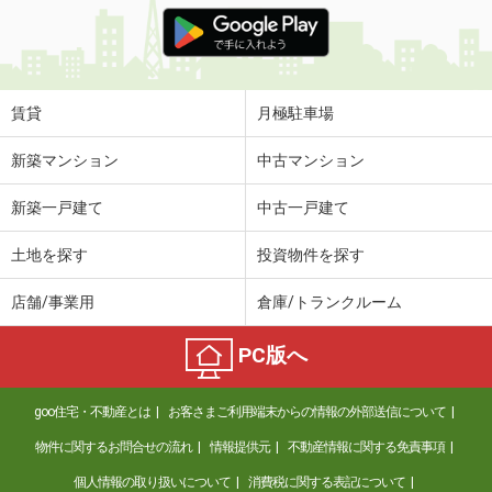
価 格
5.20万円
住 所
福島県郡山市安積荒井３丁目
専有面積
32.23m²
間取り
ワンルーム
賃貸
月極駐車場
福島県郡山市亀田２丁目
新築マンション
中古マンション
価 格
6万円
新築一戸建て
中古一戸建て
住 所
福島県郡山市亀田２丁目
専有面積
41.29m²
土地を探す
投資物件を探す
間取り
1LDK
店舗/事業用
倉庫/トランクルーム
福島県郡山市富久山町八山田字東平作
PC版へ
価 格
6万円
住 所
福島県郡山市富久山町八山田字東平作
goo住宅・不動産とは
お客さまご利用端末からの情報の外部送信について
専有面積
40.09m²
間取り
1LDK
物件に関するお問合せの流れ
情報提供元
不動産情報に関する免責事項
個人情報の取り扱いについて
消費税に関する表記について
福島県郡山市久留米５