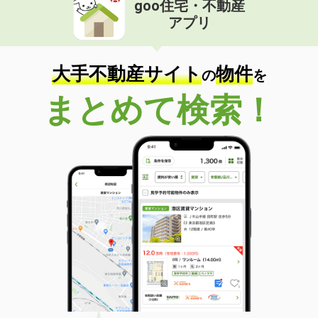
goo住宅・不動産
価 格
4.70万円
アプリ
住 所
愛媛県松山市土居田町
専有面積
30.84m²
間取り
1K
大手不動産サイト
物件
の
を
愛媛県松山市緑町２丁目
まとめて検索！
価 格
3.60万円
住 所
愛媛県松山市緑町２丁目
専有面積
32.39m²
間取り
1K
愛媛県伊予市尾崎
価 格
3.70万円
住 所
愛媛県伊予市尾崎
専有面積
22.7m²
間取り
1K
愛媛県松山市道後町１丁目