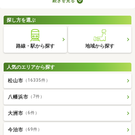
続きを見る
ます。ここでは、費用重視の方におすすめの家賃3万円以下の物
件を紹介します。物件別の間取りや特徴をチェックして、気にな
るお部屋を探してみましょう。
探し方を選ぶ
路線・駅から探す
地域から探す
人気のエリアから探す
松山市
（16335件）
八幡浜市
（7件）
大洲市
（6件）
今治市
（69件）