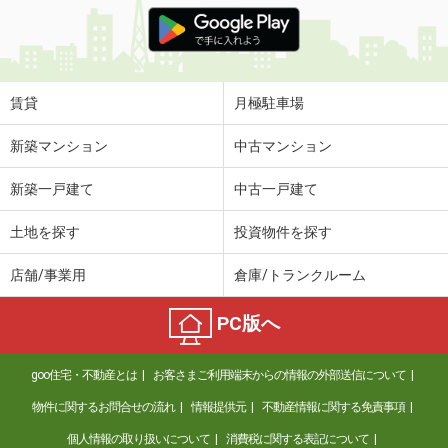
価 格
7.80万円
住 所
愛媛県松山市道後町１丁目
専有面積
63.11m²
間取り
2LDK
賃貸
月極駐車場
愛媛県東温市志津川
新築マンション
中古マンション
価 格
3.10万円
新築一戸建て
中古一戸建て
住 所
愛媛県東温市志津川
専有面積
23.18m²
土地を探す
投資物件を探す
間取り
1K
店舗/事業用
倉庫/トランクルーム
愛媛県東温市志津川
PC版へ
価 格
7.10万円
住 所
愛媛県東温市志津川
goo住宅・不動産とは
お客さまご利用端末からの情報の外部送信について
専有面積
70.39m²
間取り
2LDK
物件に関するお問合せの流れ
情報提供元
不動産情報に関する免責事項
個人情報の取り扱いについて
消費税に関する表記について
愛媛県松山市生石町