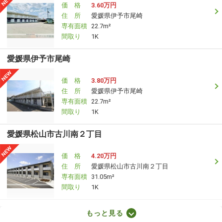
価 格
3.60万円
住 所
愛媛県伊予市尾崎
専有面積
22.7m²
間取り
1K
愛媛県伊予市尾崎
価 格
3.80万円
住 所
愛媛県伊予市尾崎
専有面積
22.7m²
間取り
1K
愛媛県松山市古川南２丁目
価 格
4.20万円
住 所
愛媛県松山市古川南２丁目
専有面積
31.05m²
間取り
1K
愛媛県東温市志津川
もっと見る