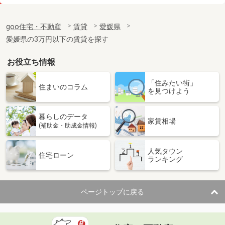
価 格
3.10万円
住 所
愛媛県東温市志津川
goo住宅・不動産
賃貸
愛媛県
専有面積
23.18m²
愛媛県の3万円以下の賃貸を探す
間取り
1K
お役立ち情報
愛媛県松山市内浜町
「住みたい街」
価 格
3.80万円
住まいのコラム
を見つけよう
住 所
愛媛県松山市内浜町
専有面積
23.18m²
暮らしのデータ
間取り
1K
家賃相場
(補助金・助成金情報)
愛媛県松山市福音寺町
人気タウン
住宅ローン
ランキング
価 格
4.50万円
住 所
愛媛県松山市福音寺町
専有面積
30m²
ページトップに戻る
間取り
1K
愛媛県松山市土居田町