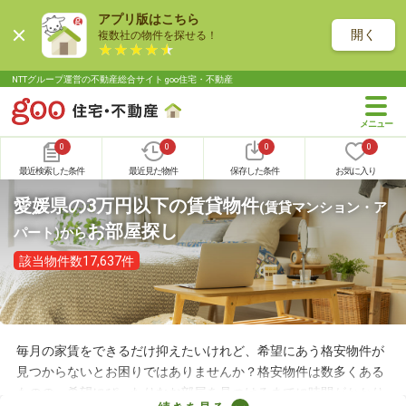
アプリ版はこちら
開く
複数社の物件を探せる！
NTTグループ運営の不動産総合サイト goo住宅・不動産
0
0
0
0
最近検索した条件
最近見た物件
保存した条件
お気に入り
愛媛県の3万円以下の賃貸物件
(賃貸マンション・ア
お部屋探し
パート)
から
該当物件数17,637件
毎月の家賃をできるだけ抑えたいけれど、希望にあう格安物件が
見つからないとお困りではありませんか？格安物件は数多くある
ものの、希望にぴったりなお部屋を見つけるまでに時間がかかり