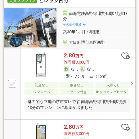
ビレッジ西野
賃貸マンション
南海電鉄高野線 北野田駅 徒歩13
分
その他の交通
築38年3ヶ月 / 3階建
大阪府堺市東区西野
2.80
万円
管理費3,000円
なし
なし
2
1階 / ワンルーム（15m
）
礼金なし
敷金なし
一人暮らし
ワンルーム
エアコン付き
IHクッキングヒータ
魅力的な立地の堺市東区です 南海高野線 北野田駅徒歩
13分のマンションに募集が出ました
2.80
万円
管理費3,000円