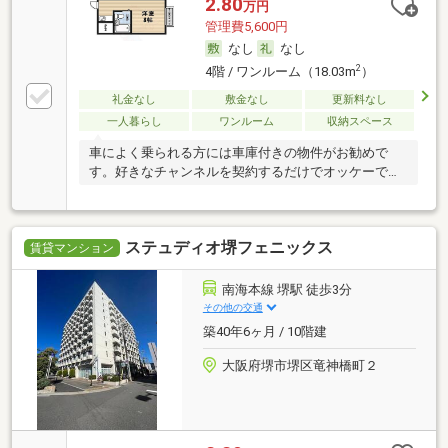
2.80
万円
管理費5,600円
なし
なし
2
4階 / ワンルーム（18.03m
）
礼金なし
敷金なし
更新料なし
一人暮らし
ワンルーム
収納スペース
車によく乗られる方には車庫付きの物件がお勧めで
す。好きなチャンネルを契約するだけでオッケーで
す。
ステュディオ堺フェニックス
賃貸マンション
南海本線 堺駅 徒歩3分
その他の交通
築40年6ヶ月 / 10階建
大阪府堺市堺区竜神橋町２