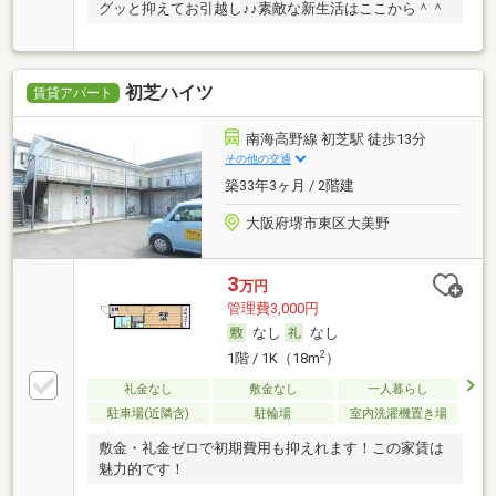
グッと抑えてお引越し♪♪素敵な新生活はここから＾＾
初芝ハイツ
賃貸アパート
南海高野線 初芝駅 徒歩13分
その他の交通
築33年3ヶ月 / 2階建
大阪府堺市東区大美野
3
万円
管理費3,000円
なし
なし
2
1階 / 1K（18m
）
礼金なし
敷金なし
一人暮らし
駐車場(近隣含)
駐輪場
室内洗濯機置き場
敷金・礼金ゼロで初期費用も抑えれます！この家賃は
魅力的です！