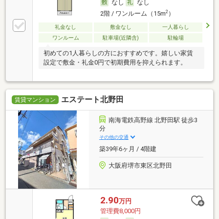
なし
なし
2
2階 / ワンルーム（15m
）
礼金なし
敷金なし
一人暮らし
ワンルーム
駐車場(近隣含)
駐輪場
初めての1人暮らしの方におすすめです。嬉しい家賃
設定で敷金・礼金0円で初期費用を抑えられます。
エステート北野田
賃貸マンション
南海電鉄高野線 北野田駅 徒歩3
分
その他の交通
築39年6ヶ月 / 4階建
大阪府堺市東区北野田
2.90
万円
管理費8,000円