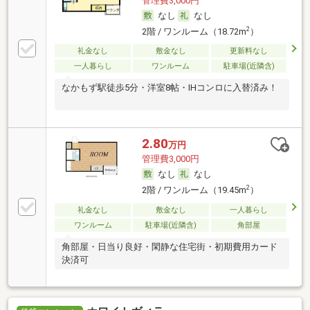
管理費3,000円
なし
なし
2
2階 / ワンルーム（18.72m
）
礼金なし
敷金なし
更新料なし
一人暮らし
ワンルーム
駐車場(近隣含)
なかもず駅徒歩5分・洋室8帖・IHコンロに入替済み！
2.80
万円
管理費3,000円
なし
なし
2
2階 / ワンルーム（19.45m
）
礼金なし
敷金なし
一人暮らし
ワンルーム
駐車場(近隣含)
角部屋
角部屋・日当り良好・閑静な住宅街・初期費用カード
決済可