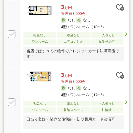
3
万円
管理費3,000円
なし
なし
2
4階 / ワンルーム（18m
）
礼金なし
敷金なし
一人暮らし
ワンルーム
エアコン付き
見学予約可
当店ではすべての物件でクレジットカード決済可能で
す！
3
万円
管理費3,000円
なし
なし
2
4階 / ワンルーム（17m
）
礼金なし
敷金なし
一人暮らし
ワンルーム
収納スペース
駐輪場
日当り良好・閑静な住宅街・初期費用カード決済可