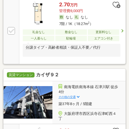
2.70
万円
管理費8,000円
なし
なし
2
7階 / 1K（18.27m
）
礼金なし
敷金なし
更新料なし
一人暮らし
駐輪場
エアコン付き
分譲タイプ・高齢者相談・保証人不要／代行
カイザ９２
賃貸マンション
南海電鉄南海本線 石津川駅 徒歩
4分
その他の交通
築37年8ヶ月 / 5階建
大阪府堺市西区浜寺石津町西４
丁