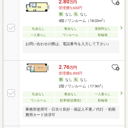
2.80
万円
管理費5,600円
なし
なし
2
4階 / ワンルーム（18.03m
）
礼金なし
敷金なし
更新料なし
一人暮らし
ワンルーム
駐輪場
お問い合わせの際は、電話番号を入力して下さい♪
2.76
万円
管理費6,400円
なし
なし
2
2階 / ワンルーム（17.9m
）
礼金なし
敷金なし
一人暮らし
ワンルーム
駐車場(近隣含)
駐輪場
事務所使用可・日当り良好・保証人不要／代行 ・初期
費用カード決済可