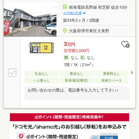
南海電鉄高野線 初芝駅 徒歩10分
その他の交通
築33年2ヶ月 / 2階建
大阪府堺市東区大美野
3
万円
管理費3,000円
なし
なし
2
1階 / 1K（21m
）
礼金なし
敷金なし
更新料なし
一人暮らし
駐車場(近隣含)
収納スペース
お問い合わせの際は、電話番号を入力して下さい♪