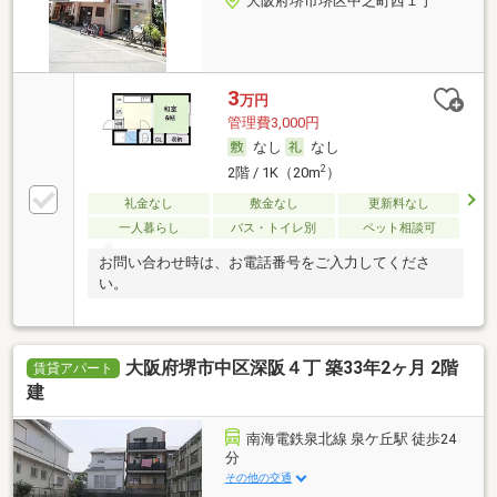
大阪府堺市堺区中之町西１丁
3
万円
管理費3,000円
なし
なし
2
2階 / 1K（20m
）
礼金なし
敷金なし
更新料なし
一人暮らし
バス・トイレ別
ペット相談可
お問い合わせ時は、お電話番号をご入力してくださ
い。
大阪府堺市中区深阪４丁 築33年2ヶ月 2階
賃貸アパート
建
南海電鉄泉北線 泉ケ丘駅 徒歩24
分
その他の交通