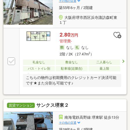
その他の交通
築55年6ヶ月 / 2階建
大阪府堺市西区浜寺諏訪森町東
１丁
2.80
万円
管理費-
なし
なし
2
2階 / 2K（27.47m
）
礼金なし
敷金なし
二人暮らし
バス・トイレ別
駐車場(近隣含)
最上階
こちらの物件は初期費用のクレジットカード決済可能
です★また分割も可能です♪
サンクス堺東２
賃貸マンション
南海電鉄高野線 堺東駅 徒歩13分
その他の交通
築38年6ヶ月 / 5階建