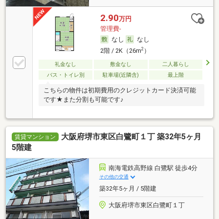
2.90
万円
管理費-
なし
なし
2
2階 / 2K（26m
）
礼金なし
敷金なし
二人暮らし
バス・トイレ別
駐車場(近隣含)
最上階
こちらの物件は初期費用のクレジットカード決済可能
です★また分割も可能です♪
大阪府堺市東区白鷺町１丁 築32年5ヶ月
賃貸マンション
5階建
南海電鉄高野線 白鷺駅 徒歩4分
その他の交通
築32年5ヶ月 / 5階建
大阪府堺市東区白鷺町１丁