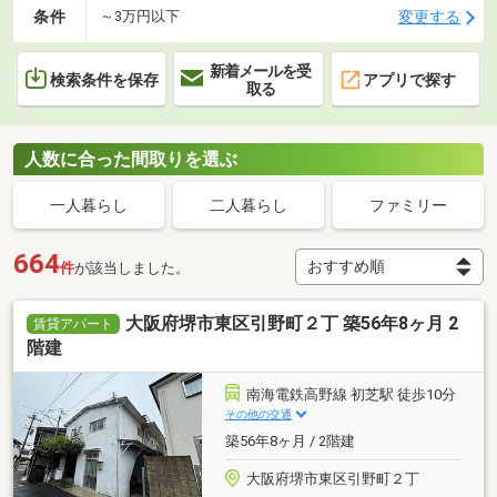
条件
変更する
～3万円以下
新着メールを受
検索条件を保存
アプリで探す
取る
人数に合った間取りを選ぶ
一人暮らし
二人暮らし
ファミリー
664
件
が該当しました。
大阪府堺市東区引野町２丁 築56年8ヶ月 2
賃貸アパート
階建
南海電鉄高野線 初芝駅 徒歩10分
その他の交通
築56年8ヶ月 / 2階建
大阪府堺市東区引野町２丁