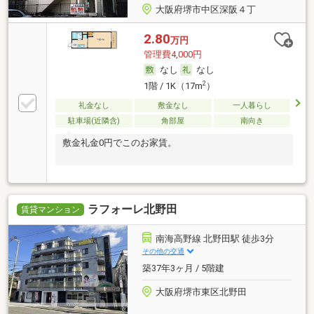
大阪府堺市中区深阪４丁
2.80
万円
管理費4,000円
なし
なし
2
1階 / 1K（17m
）
礼金なし
敷金なし
一人暮らし
駐車場(近隣含)
角部屋
南向き
敷金礼金0円でこのお家賃。
ラフォーレ北野田
賃貸マンション
南海高野線 北野田駅 徒歩3分
その他の交通
築37年3ヶ月 / 5階建
大阪府堺市東区北野田