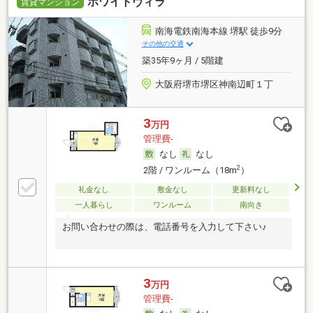
ホワイトヴィラ
賃貸マンション
南海電鉄南海本線 堺駅 徒歩9分
その他の交通
築35年9ヶ月 / 5階建
大阪府堺市堺区神南辺町１丁
3
万円
管理費-
なし
なし
2
2階 / ワンルーム（18m
）
礼金なし
敷金なし
更新料なし
一人暮らし
ワンルーム
南向き
お問い合わせの際は、電話番号を入力して下さい♪
3
万円
管理費-