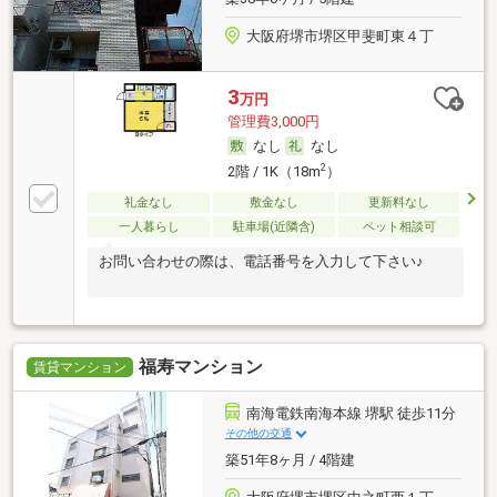
大阪府堺市堺区甲斐町東４丁
3
万円
管理費3,000円
なし
なし
2
2階 / 1K（18m
）
礼金なし
敷金なし
更新料なし
一人暮らし
駐車場(近隣含)
ペット相談可
お問い合わせの際は、電話番号を入力して下さい♪
福寿マンション
賃貸マンション
南海電鉄南海本線 堺駅 徒歩11分
その他の交通
築51年8ヶ月 / 4階建