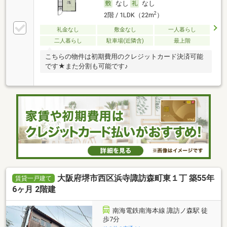
なし
なし
2
2階 / 1LDK（22m
）
礼金なし
敷金なし
一人暮らし
二人暮らし
駐車場(近隣含)
最上階
こちらの物件は初期費用のクレジットカード決済可能
です★また分割も可能です♪
大阪府堺市西区浜寺諏訪森町東１丁 築55年
賃貸一戸建て
6ヶ月 2階建
南海電鉄南海本線 諏訪ノ森駅 徒
歩7分