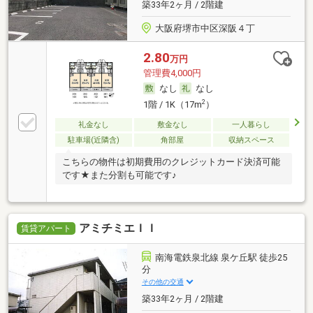
築33年2ヶ月 / 2階建
大阪府堺市中区深阪４丁
2.80
万円
管理費4,000円
なし
なし
2
1階 / 1K（17m
）
礼金なし
敷金なし
一人暮らし
駐車場(近隣含)
角部屋
収納スペース
こちらの物件は初期費用のクレジットカード決済可能
です★また分割も可能です♪
アミチミエＩＩ
賃貸アパート
南海電鉄泉北線 泉ケ丘駅 徒歩25
分
その他の交通
築33年2ヶ月 / 2階建