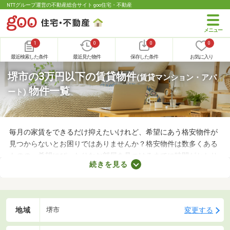
NTTグループ運営の不動産総合サイト goo住宅・不動産
1
0
0
0
最近検索した条件
最近見た物件
保存した条件
お気に入り
堺市の3万円以下の賃貸物件
(賃貸マンション・アパ
物件一覧
ート)
毎月の家賃をできるだけ抑えたいけれど、希望にあう格安物件が
見つからないとお困りではありませんか？格安物件は数多くある
ものの、希望にぴったりなお部屋を見つけるまでに時間がかかり
続きを見る
ます。ここでは、費用重視の方におすすめの家賃3万円以下の物
件を紹介します。物件別の間取りや特徴をチェックして、気にな
るお部屋を探してみましょう。
地域
変更する
堺市