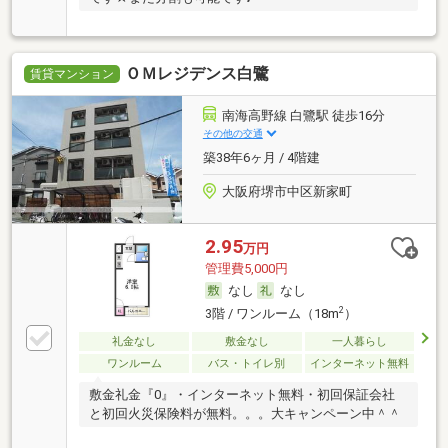
ＯＭレジデンス白鷺
賃貸マンション
南海高野線 白鷺駅 徒歩16分
その他の交通
築38年6ヶ月 / 4階建
大阪府堺市中区新家町
2.95
万円
管理費5,000円
なし
なし
2
3階 / ワンルーム（18m
）
礼金なし
敷金なし
一人暮らし
ワンルーム
バス・トイレ別
インターネット無料
敷金礼金『0』・インターネット無料・初回保証会社
と初回火災保険料が無料。。。大キャンペーン中＾＾