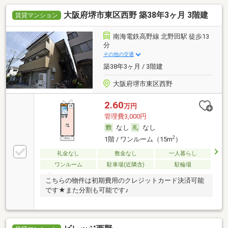
大阪府堺市東区西野 築38年3ヶ月 3階建
賃貸マンション
南海電鉄高野線 北野田駅 徒歩13
分
その他の交通
築38年3ヶ月 / 3階建
大阪府堺市東区西野
2.60
万円
管理費3,000円
なし
なし
2
1階 / ワンルーム（15m
）
礼金なし
敷金なし
一人暮らし
ワンルーム
駐車場(近隣含)
駐輪場
こちらの物件は初期費用のクレジットカード決済可能
です★また分割も可能です♪