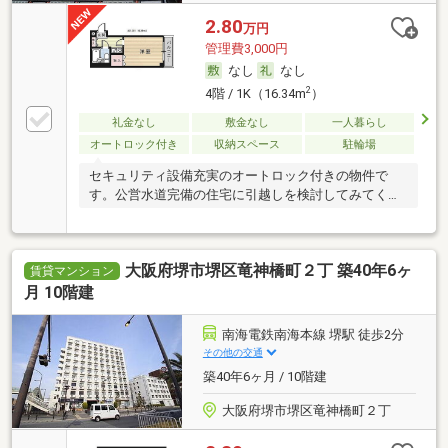
2.80
万円
管理費3,000円
なし
なし
2
4階 / 1K（16.34m
）
礼金なし
敷金なし
一人暮らし
オートロック付き
収納スペース
駐輪場
セキュリティ設備充実のオートロック付きの物件で
す。公営水道完備の住宅に引越しを検討してみてくだ
さい。
大阪府堺市堺区竜神橋町２丁 築40年6ヶ
賃貸マンション
月 10階建
南海電鉄南海本線 堺駅 徒歩2分
その他の交通
築40年6ヶ月 / 10階建
大阪府堺市堺区竜神橋町２丁