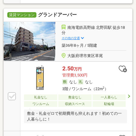
グランドアーバー
賃貸マンション
南海電鉄高野線 北野田駅 徒歩18
分
その他の交通
築36年8ヶ月 / 5階建
大阪府堺市東区草尾
2.50
万円
管理費3,500円
なし
なし
2
3階 / ワンルーム（22m
）
礼金なし
敷金なし
一人暮らし
ワンルーム
収納スペース
駐輪場
敷金・礼金ゼロで初期費用も抑えれます！初めての一
人暮らしに！