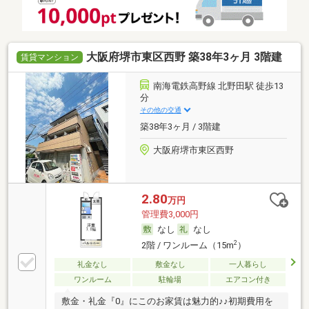
大阪府堺市東区西野 築38年3ヶ月 3階建
賃貸マンション
南海電鉄高野線 北野田駅 徒歩13
分
その他の交通
築38年3ヶ月 / 3階建
大阪府堺市東区西野
2.80
万円
管理費3,000円
なし
なし
2
2階 / ワンルーム（15m
）
礼金なし
敷金なし
一人暮らし
ワンルーム
駐輪場
エアコン付き
敷金・礼金『0』にこのお家賃は魅力的♪♪初期費用を