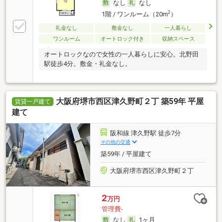
なし
なし
2
1階 / ワンルーム（20m
）
礼金なし
敷金なし
一人暮らし
ワンルーム
オートロック付き
収納スペース
オートロックなので女性の一人暮らしに安心。北野田
駅徒歩4分。敷金・礼金なし。
大阪府堺市西区津久野町２丁 築59年 平屋
賃貸一戸建て
建て
阪和線 津久野駅 徒歩7分
その他の交通
築59年 / 平屋建て
大阪府堺市西区津久野町２丁
2
万円
管理費-
なし
1ヶ月