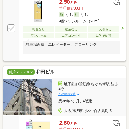
2.50
万円
管理費3,500円
なし
なし
2
4階 / ワンルーム（20m
）
礼金なし
敷金なし
一人暮らし
ワンルーム
エアコン付き
見学予約可
駐車場近隣、エレベーター、フローリング
和田ビル
賃貸マンション
地下鉄御堂筋線 なかもず駅 徒歩
4分
その他の交通
築36年2ヶ月 / 4階建
大阪府堺市北区中百舌鳥町５
2.80
万円