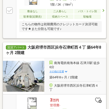
2
1階 / 2K（18m
）
敷金なし
二人暮らし
バス・トイレ別
駐車場(近隣含)
収納スペース
駐輪場
こちらの物件は初期費用のクレジットカード決済可能
です★また分割も可能です♪
大阪府堺市西区浜寺石津町西４丁 築64年8
賃貸アパート
ヶ月 2階建
南海電鉄南海本線 石津川駅 徒歩
6分
その他の交通
築64年8ヶ月 / 2階建
大阪府堺市西区浜寺石津町西４
丁
3
万円
管理費-