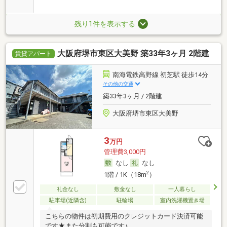
残り1件を表示する
大阪府堺市東区大美野 築33年3ヶ月 2階建
賃貸アパート
南海電鉄高野線 初芝駅 徒歩14分
その他の交通
築33年3ヶ月 / 2階建
大阪府堺市東区大美野
3
万円
管理費3,000円
なし
なし
2
1階 / 1K（18m
）
礼金なし
敷金なし
一人暮らし
駐車場(近隣含)
駐輪場
室内洗濯機置き場
こちらの物件は初期費用のクレジットカード決済可能
です★また分割も可能です♪