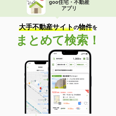
goo住宅・不動産
価 格
4.90万円
アプリ
住 所
群馬県高崎市菅谷町
専有面積
33.2m²
間取り
1K
大手不動産サイト
物件
の
を
群馬県高崎市和田町
まとめて検索！
価 格
8万円
住 所
群馬県高崎市和田町
専有面積
32.85m²
間取り
1DK
群馬県高崎市新保町
価 格
5万円
住 所
群馬県高崎市新保町
専有面積
35.72m²
間取り
ワンルーム
群馬県伊勢崎市境下渕名