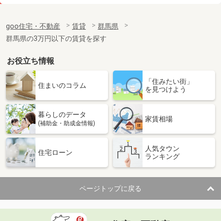
価 格
3万円
住 所
群馬県高崎市剣崎町
goo住宅・不動産
賃貸
群馬県
専有面積
22m²
群馬県の3万円以下の賃貸を探す
間取り
ワンルーム
お役立ち情報
群馬県前橋市野中町
「住みたい街」
価 格
5.70万円
住まいのコラム
を見つけよう
住 所
群馬県前橋市野中町
専有面積
58.6m²
暮らしのデータ
間取り
2LDK
家賃相場
(補助金・助成金情報)
群馬県高崎市福島町
人気タウン
住宅ローン
ランキング
価 格
4.20万円
住 所
群馬県高崎市福島町
専有面積
32.9m²
ページトップに戻る
間取り
ワンルーム
群馬県高崎市菅谷町