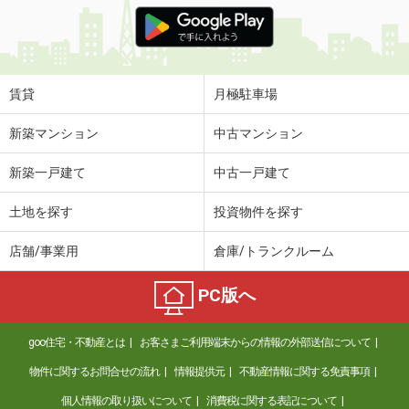
価 格
5.10万円
住 所
群馬県伊勢崎市境下渕名
専有面積
41.58m²
間取り
1LDK
賃貸
月極駐車場
群馬県高崎市剣崎町
新築マンション
中古マンション
価 格
5.25万円
新築一戸建て
中古一戸建て
住 所
群馬県高崎市剣崎町
専有面積
50.12m²
土地を探す
投資物件を探す
間取り
1LDK
店舗/事業用
倉庫/トランクルーム
群馬県高崎市上中居町
PC版へ
価 格
4.90万円
住 所
群馬県高崎市上中居町
goo住宅・不動産とは
お客さまご利用端末からの情報の外部送信について
専有面積
53.46m²
間取り
3DK
物件に関するお問合せの流れ
情報提供元
不動産情報に関する免責事項
個人情報の取り扱いについて
消費税に関する表記について
群馬県伊勢崎市連取本町