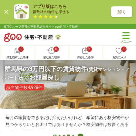
アプリ版はこちら
開く
複数社の物件を探せる！
NTTグループ運営の不動産総合サイト goo住宅・不動産
0
0
0
0
最近検索した条件
最近見た物件
保存した条件
お気に入り
群馬県の3万円以下の賃貸物件
(賃貸マンション・ア
お部屋探し
パート)
から
該当物件数4,928件
毎月の家賃をできるだけ抑えたいけれど、希望にあう格安物件が
見つからないとお困りではありませんか？格安物件は数多くある
ものの、希望にぴったりなお部屋を見つけるまでに時間がかかり