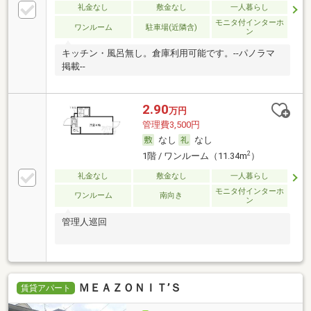
礼金なし
敷金なし
一人暮らし
モニタ付インターホ
ワンルーム
駐車場(近隣含)
ン
キッチン・風呂無し。倉庫利用可能です。--パノラマ
掲載--
2.90
万円
管理費3,500円
なし
なし
2
1階 / ワンルーム（11.34m
）
礼金なし
敷金なし
一人暮らし
モニタ付インターホ
ワンルーム
南向き
ン
管理人巡回
ＭＥＡＺＯＮＩＴ’Ｓ
賃貸アパート