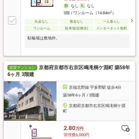
なし
なし
2
3階 / ワンルーム（14.84m
）
礼金なし
敷金なし
一人暮らし
ワンルーム
駐車場(近隣含)
インターネット無料
駐輪場は敷地外。
京都府京都市右京区鳴滝桐ケ淵町 築58年
賃貸マンション
6ヶ月 3階建
京福北野線 宇多野駅 徒歩4分
築58年6ヶ月 / 3階建
京都府京都市右京区鳴滝桐ケ淵
町
2.80
万円
管理費6,000円