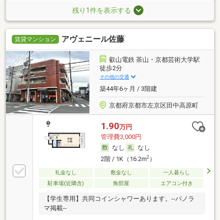
残り1件を表示する
アヴェニール佐藤
賃貸マンション
叡山電鉄 茶山・京都芸術大学駅
徒歩2分
その他の交通
築44年6ヶ月 / 3階建
京都府京都市左京区田中高原町
1.90
万円
管理費3,000円
なし
なし
2
2階 / 1K（16.2m
）
礼金なし
敷金なし
一人暮らし
駐車場(近隣含)
角部屋
エアコン付き
【学生専用】共同コインシャワーあります。--パノラ
マ掲載--