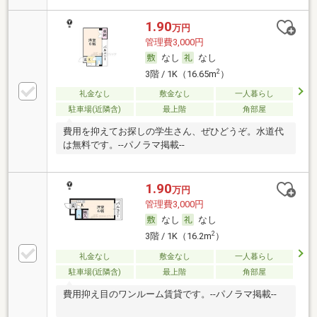
1.90
万円
管理費3,000円
なし
なし
2
3階 / 1K（16.65m
）
礼金なし
敷金なし
一人暮らし
駐車場(近隣含)
最上階
角部屋
費用を抑えてお探しの学生さん、ぜひどうぞ。水道代
は無料です。--パノラマ掲載--
1.90
万円
管理費3,000円
なし
なし
2
3階 / 1K（16.2m
）
礼金なし
敷金なし
一人暮らし
駐車場(近隣含)
最上階
角部屋
費用抑え目のワンルーム賃貸です。--パノラマ掲載--