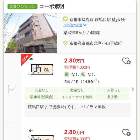
コーポ紫明
賃貸マンション
京都市烏丸線 鞍馬口駅 徒歩4分
その他の交通
築42年8ヶ月 / 4階建
京都府京都市北区小山下総町
2.80
万円
管理費4,000円
なし
なし
2
4階 / 1K（14.84m
）
礼金なし
敷金なし
一人暮らし
駐車場(近隣含)
インターネット無料
最上階
鞍馬口駅まで徒歩4分です。--パノラマ掲載--
2.80
万円
管理費4,000円