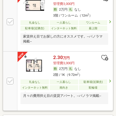
管理費3,000円
2万円
なし
2
3階 / ワンルーム（12m
）
礼金なし
一人暮らし
ワンルーム
駐車場(近隣含)
インターネット無料
最上階
家賃抑え目でお探しの方にオススメです。--パノラマ
掲載--
2.30
万円
管理費3,000円
2万円
なし
2
2階 / 1K（9.72m
）
礼金なし
一人暮らし
駐車場(近隣含)
インターネット無料
南向き
駐輪場
月々の費用抑え目の賃貸アパート。--パノラマ掲載--