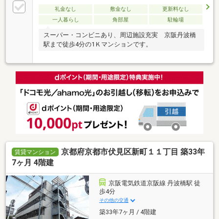
礼金なし
敷金なし
更新料なし
一人暮らし
角部屋
駐輪場
スーパー・コンビニあり、周辺施設充実 京阪丹波橋
駅まで徒歩4分の1Ｋマンションです。
京都府京都市伏見区新町１１丁目 築33年
賃貸マンション
7ヶ月 4階建
京阪電気鉄道京阪線 丹波橋駅 徒
歩4分
その他の交通
築33年7ヶ月 / 4階建