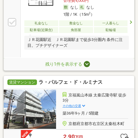
管理費4,000円
なし
なし
2
1階 / 1K（15m
）
礼金なし
敷金なし
一人暮らし
駐車場(近隣含)
角部屋
駐輪場
ＪＲ花園駅近 ＪＲ花園駅まで徒歩3分圏内 条件に注
目。プチデザイナーズ
残り1件を表示する
ラ・パルフェ・ド・ルミナス
賃貸マンション
京福嵐山本線 太秦広隆寺駅 徒歩
3分
その他の交通
築36年9ヶ月 / 5階建
京都府京都市右京区太秦桂木町
2.90
万円