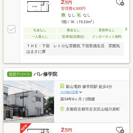
2
万円
管理費4,500円
なし
なし
2
1階 / 1K（19.23m
）
礼金なし
敷金なし
更新料なし
一人暮らし
駐車場(近隣含)
インターネット無料
ＴＨＥ・下宿 レトロな雰囲気 下宿実感生活 雰囲気
はまさに寮
パレ修学院
賃貸アパート
叡山電鉄 修学院駅 徒歩2分
その他の交通
築54年6ヶ月 / 2階建
京都府京都市左京区山端川原町
2
万円