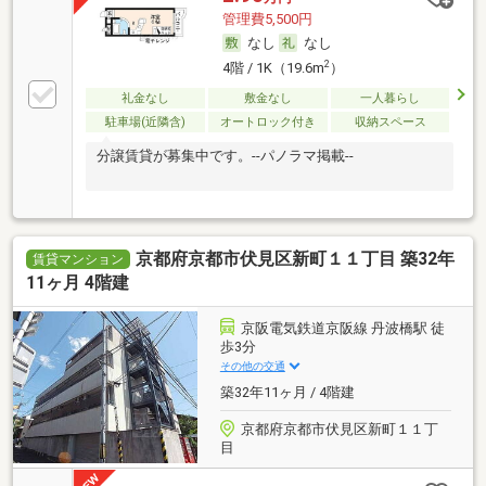
管理費5,500円
なし
なし
2
4階 / 1K（19.6m
）
礼金なし
敷金なし
一人暮らし
駐車場(近隣含)
オートロック付き
収納スペース
分譲賃貸が募集中です。--パノラマ掲載--
京都府京都市伏見区新町１１丁目 築32年
賃貸マンション
11ヶ月 4階建
京阪電気鉄道京阪線 丹波橋駅 徒
歩3分
その他の交通
築32年11ヶ月 / 4階建
京都府京都市伏見区新町１１丁
目