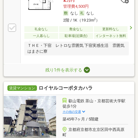
万円
管理費4,500円
なし
なし
2
2階 / 1K（19.23m
）
礼金なし
敷金なし
更新料なし
一人暮らし
駐車場(近隣含)
インターネット無料
ＴＨＥ・下宿 レトロな雰囲気 下宿実感生活 雰囲気
はまさに寮
残り1件を表示する
ロイヤルコーポタカハラ
賃貸マンション
叡山電鉄 茶山・京都芸術大学駅
徒歩1分
その他の交通
築45年7ヶ月 / 5階建
京都府京都市左京区田中西高原
町