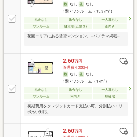
なし
なし
2
1階 / ワンルーム（15.37m
）
礼金なし
敷金なし
一人暮らし
ワンルーム
駐車場(近隣含)
南向き
花園エリアにある賃貸マンション。--パノラマ掲載--
2.60
万円
管理費4,000円
なし
なし
2
1階 / ワンルーム（17m
）
礼金なし
敷金なし
一人暮らし
ワンルーム
南向き
駐輪場
初期費用をクレジットカード支払い可。分割払い・リ
ボ払い対応。
2.60
万円