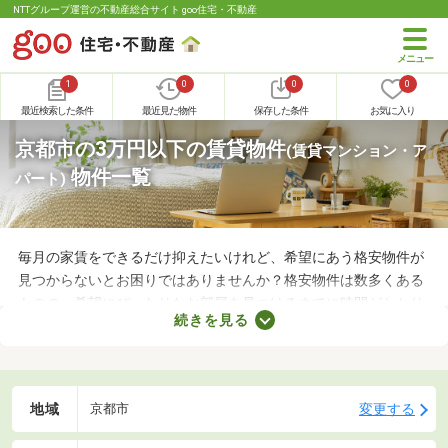
NTTグループ運営の不動産総合サイト goo住宅・不動産
1
0
0
0
最近検索した条件
最近見た物件
保存した条件
お気に入り
京都市の3万円以下の賃貸物件
(賃貸マンション・ア
物件一覧
パート)
毎月の家賃をできるだけ抑えたいけれど、希望にあう格安物件が
見つからないとお困りではありませんか？格安物件は数多くある
ものの、希望にぴったりなお部屋を見つけるまでに時間がかかり
続きを見る
ます。ここでは、費用重視の方におすすめの家賃3万円以下の物
件を紹介します。物件別の間取りや特徴をチェックして、気にな
るお部屋を探してみましょう。
地域
変更する
京都市