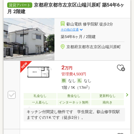
京都府京都市左京区山端川原町 築54年6ヶ
賃貸アパート
月 2階建
叡山電鉄 修学院駅 徒歩2分
その他の交通
築54年6ヶ月 / 2階建
京都府京都市左京区山端川原町
2
万円
管理費4,500円
なし
なし
2
1階 / 1K（17m
）
礼金なし
敷金なし
更新料なし
一人暮らし
インターネット無料
南向き
キッチン付間貸し物件です 学生限定。叡山修学院駅
まですぐの1Ｋです（徒歩2分）。