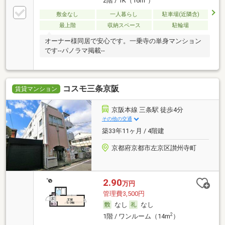
2階 / 1K（16m
）
敷金なし
一人暮らし
駐車場(近隣含)
最上階
収納スペース
駐輪場
オーナー様同居で安心です。一乗寺の単身マンション
です--パノラマ掲載--
コスモ三条京阪
賃貸マンション
京阪本線 三条駅 徒歩4分
その他の交通
築33年11ヶ月 / 4階建
京都府京都市左京区讃州寺町
2.90
万円
管理費3,500円
なし
なし
2
1階 / ワンルーム（14m
）