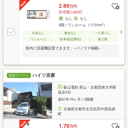
2.80
万円
管理費2,000円
なし
なし
2
3階 / ワンルーム（17.01m
）
礼金なし
敷金なし
一人暮らし
ワンルーム
駐車場(近隣含)
最上階
室内に洗濯機設置できます。--パノラマ掲載--
ハイツ京家
賃貸アパート
叡山電鉄 茶山・京都芸術大学駅
徒歩2分
築61年10ヶ月 / 3階建
京都府京都市左京区田中西高原
町
1.70
万円