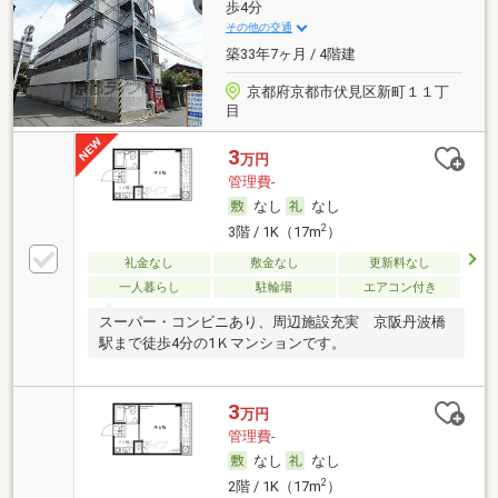
歩4分
その他の交通
築33年7ヶ月 / 4階建
京都府京都市伏見区新町１１丁
目
3
万円
管理費-
なし
なし
2
3階 / 1K（17m
）
礼金なし
敷金なし
更新料なし
一人暮らし
駐輪場
エアコン付き
スーパー・コンビニあり、周辺施設充実 京阪丹波橋
駅まで徒歩4分の1Ｋマンションです。
3
万円
管理費-
なし
なし
2
2階 / 1K（17m
）