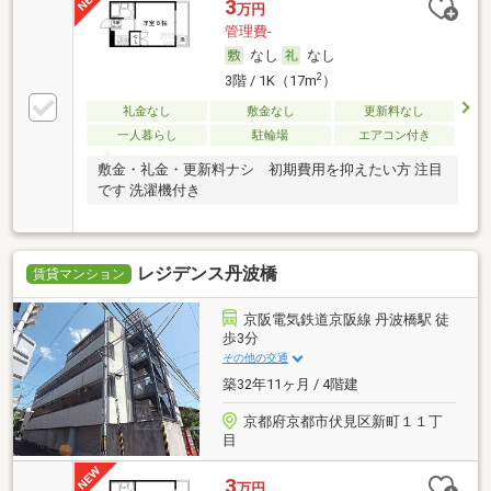
3
万円
管理費-
なし
なし
2
3階 / 1K（17m
）
礼金なし
敷金なし
更新料なし
一人暮らし
駐輪場
エアコン付き
敷金・礼金・更新料ナシ 初期費用を抑えたい方 注目
です 洗濯機付き
レジデンス丹波橋
賃貸マンション
京阪電気鉄道京阪線 丹波橋駅 徒
歩3分
その他の交通
築32年11ヶ月 / 4階建
京都府京都市伏見区新町１１丁
目
3
万円