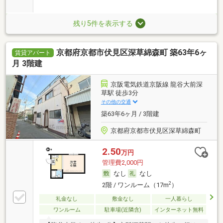
残り5件を表示する
京都府京都市伏見区深草綿森町 築63年6ヶ
賃貸アパート
月 3階建
京阪電気鉄道京阪線 龍谷大前深
草駅 徒歩3分
その他の交通
築63年6ヶ月 / 3階建
京都府京都市伏見区深草綿森町
2.50
万円
管理費2,000円
なし
なし
2
2階 / ワンルーム（17m
）
礼金なし
敷金なし
一人暮らし
ワンルーム
駐車場(近隣含)
インターネット無料