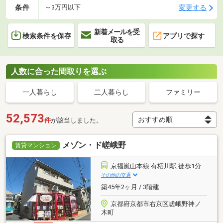
条件
変更する
～3万円以下
新着メールを受
検索条件を保存
アプリで探す
取る
人数に合った間取りを選ぶ
一人暮らし
二人暮らし
ファミリー
52,573
件
が該当しました。
メゾン・ド嵯峨野
賃貸マンション
京福嵐山本線 有栖川駅 徒歩1分
その他の交通
築45年2ヶ月 / 3階建
京都府京都市右京区嵯峨野神ノ
木町