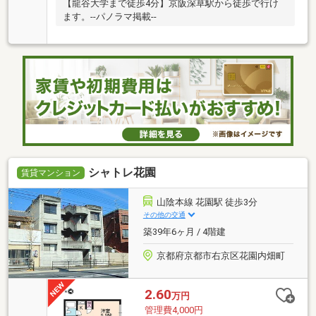
【龍谷大学まで徒歩4分】京阪深草駅から徒歩で行け
ます。--パノラマ掲載--
シャトレ花園
賃貸マンション
山陰本線 花園駅 徒歩3分
その他の交通
築39年6ヶ月 / 4階建
京都府京都市右京区花園内畑町
2.60
万円
管理費4,000円