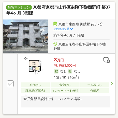
京都府京都市山科区御陵下御廟野町 築37
賃貸マンション
年4ヶ月 3階建
京都市東西線 御陵駅 徒歩2分
その他の交通
築37年4ヶ月 / 3階建
京都府京都市山科区御陵下御廟
野町
3
万円
管理費3,000円
なし
なし
2
1階 / 1K（16m
）
礼金なし
敷金なし
一人暮らし
駐車場(近隣含)
インターネット無料
角部屋
全戸角部屋設計です。--パノラマ掲載--