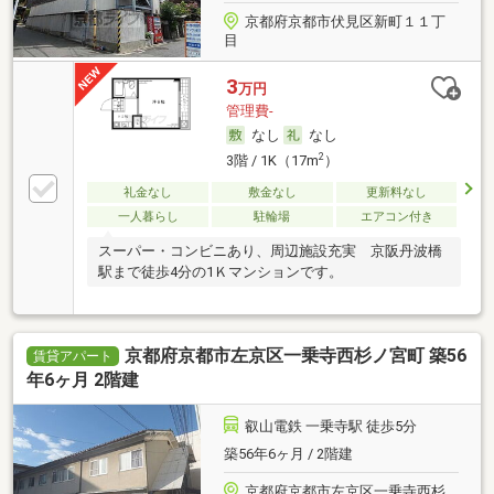
京都府京都市伏見区新町１１丁
目
3
万円
管理費-
なし
なし
2
3階 / 1K（17m
）
礼金なし
敷金なし
更新料なし
一人暮らし
駐輪場
エアコン付き
スーパー・コンビニあり、周辺施設充実 京阪丹波橋
駅まで徒歩4分の1Ｋマンションです。
京都府京都市左京区一乗寺西杉ノ宮町 築56
賃貸アパート
年6ヶ月 2階建
叡山電鉄 一乗寺駅 徒歩5分
築56年6ヶ月 / 2階建
京都府京都市左京区一乗寺西杉