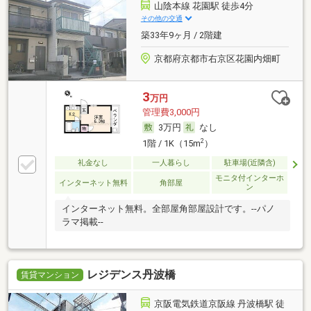
山陰本線 花園駅 徒歩4分
その他の交通
築33年9ヶ月 / 2階建
京都府京都市右京区花園内畑町
3
万円
管理費3,000円
3万円
なし
2
1階 / 1K（15m
）
礼金なし
一人暮らし
駐車場(近隣含)
モニタ付インターホ
インターネット無料
角部屋
ン
インターネット無料。全部屋角部屋設計です。--パノ
ラマ掲載--
レジデンス丹波橋
賃貸マンション
京阪電気鉄道京阪線 丹波橋駅 徒