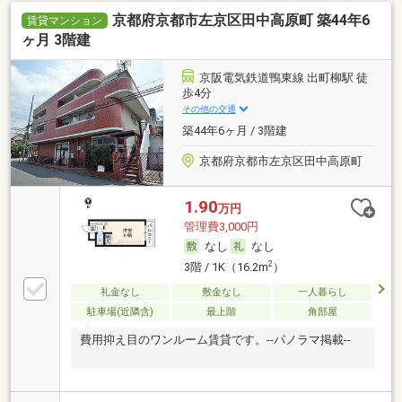
京都府京都市左京区田中高原町 築44年6
賃貸マンション
ヶ月 3階建
京阪電気鉄道鴨東線 出町柳駅 徒
歩4分
その他の交通
築44年6ヶ月 / 3階建
京都府京都市左京区田中高原町
1.90
万円
管理費3,000円
なし
なし
2
3階 / 1K（16.2m
）
礼金なし
敷金なし
一人暮らし
駐車場(近隣含)
最上階
角部屋
費用抑え目のワンルーム賃貸です。--パノラマ掲載--