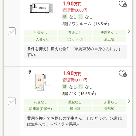
1.90
万円
管理費3,000円
なし
なし
2
3階 / ワンルーム（16.5m
）
礼金なし
敷金なし
更新料なし
一人暮らし
ワンルーム
最上階
条件を抑えに抑えた物件 家賃重視の単身さんにおす
すめ。
1.90
万円
管理費3,000円
なし
なし
2
3階 / 1K（16.65m
）
礼金なし
敷金なし
一人暮らし
駐車場(近隣含)
最上階
角部屋
費用を抑えてお探しの学生さん、ぜひどうぞ。水道代
は無料です。--パノラマ掲載--