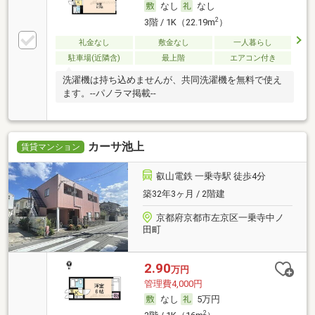
なし
なし
2
3階 / 1K（22.19m
）
礼金なし
敷金なし
一人暮らし
駐車場(近隣含)
最上階
エアコン付き
洗濯機は持ち込めませんが、共同洗濯機を無料で使え
ます。--パノラマ掲載--
カーサ池上
賃貸マンション
叡山電鉄 一乗寺駅 徒歩4分
築32年3ヶ月 / 2階建
京都府京都市左京区一乗寺中ノ
田町
2.90
万円
管理費4,000円
なし
5万円
2