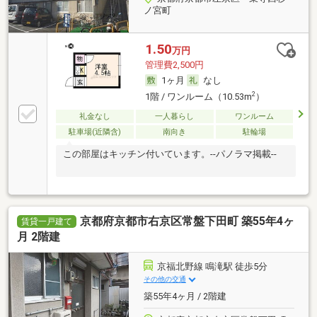
ノ宮町
1.50
万円
管理費2,500円
1ヶ月
なし
2
1階 / ワンルーム（10.53m
）
礼金なし
一人暮らし
ワンルーム
駐車場(近隣含)
南向き
駐輪場
この部屋はキッチン付いています。--パノラマ掲載--
京都府京都市右京区常盤下田町 築55年4ヶ
賃貸一戸建て
月 2階建
京福北野線 鳴滝駅 徒歩5分
その他の交通
築55年4ヶ月 / 2階建