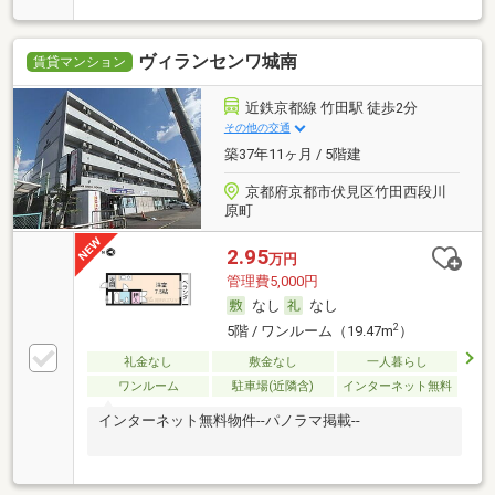
ヴィランセンワ城南
賃貸マンション
近鉄京都線 竹田駅 徒歩2分
その他の交通
築37年11ヶ月 / 5階建
京都府京都市伏見区竹田西段川
原町
2.95
万円
管理費5,000円
なし
なし
2
5階 / ワンルーム（19.47m
）
礼金なし
敷金なし
一人暮らし
ワンルーム
駐車場(近隣含)
インターネット無料
インターネット無料物件--パノラマ掲載--