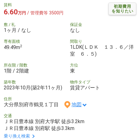
賃料
初期費用
6.60
を知りたい
/ 管理費等 3500円
万円
敷 / 礼
保証金
1ヶ月 / なし
なし
専有面積
間取り
2
1LDK(ＬＤＫ １３．６／洋
49.49m
室 ６．５)
所在階 / 階数
方位
1階 / 2階建
東
築年数
物件タイプ
2023年10月(築2年11ヶ月)
賃貸アパート
住所
大分県別府市鶴見１丁目
地図
交通
ＪＲ日豊本線 別府大学駅 徒歩3.2km
ＪＲ日豊本線 別府駅 徒歩3.3km
乗り換え検索