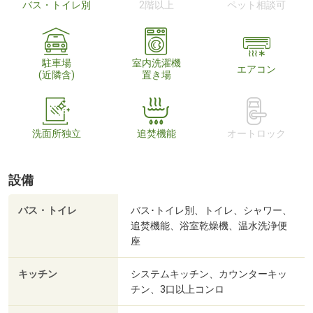
バス・トイレ別
2階以上
ペット相談可
駐車場
室内洗濯機
エアコン
(近隣含)
置き場
洗面所独立
追焚機能
オートロック
設備
バス・トイレ
バス･トイレ別、トイレ、シャワー、
追焚機能、浴室乾燥機、温水洗浄便
座
キッチン
システムキッチン、カウンターキッ
チン、3口以上コンロ