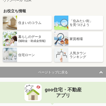
ヴァンベール 1LDK
お役立ち情報
「住みたい街」
住まいのコラム
を見つけよう
暮らしのデータ
家賃相場
(補助金・助成金情報)
人気タウン
住宅ローン
ランキング
ページトップに戻る
goo住宅・不動産
アプリ