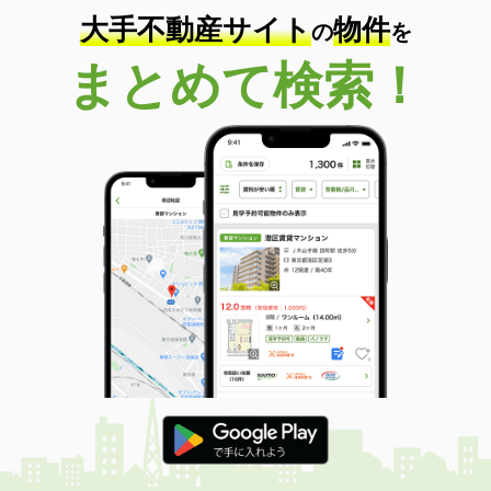
大手不動産サイト
物件
の
を
まとめて検索！