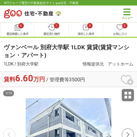
NTTグループ運営の不動産総合サイト goo住宅・不動産
0
1
0
0
最近検索した条件
最近見た物件
保存した条件
お気に入り
ヴァンベール 別府大学駅 1LDK 賃貸(賃貸マンシ
ョン・アパート)
1LDK / 別府大学駅
情報提供元
アットホーム
6.60
賃料
万円
/ 管理費等3500円
1
/
16