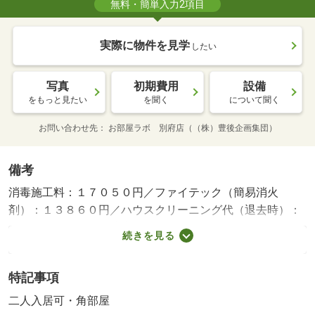
無料・簡単入力2項目
実際に物件を見学
したい
写真
初期費用
設備
をもっと見たい
を聞く
について聞く
お問い合わせ先
お部屋ラボ 別府店（（株）豊後企画集団）
備考
消毒施工料：１７０５０円／ファイテック（簡易消火
剤）：１３８６０円／ハウスクリーニング代（退去時）：
５１７００円２台目駐車場（要確認）３３００円／１ヵ
続きを見る
月、駐車場縦列区画（要確認）４４００円／１ヵ月・賃貸
保証等：加入要（要加入：１００００円／入居時、以降は
特記事項
月額賃料の１％／毎月（入居期間中））・福岡放送３局視
聴可能＆インターネット使用料不要物件！・駐輪場：有
二人入居可・角部屋