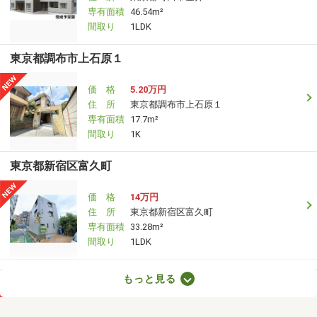
専有面積
46.54m²
間取り
1LDK
東京都調布市上石原１
価 格
5.20万円
住 所
東京都調布市上石原１
専有面積
17.7m²
間取り
1K
東京都新宿区富久町
価 格
14万円
住 所
東京都新宿区富久町
専有面積
33.28m²
間取り
1LDK
東京都新宿区四谷三栄町
もっと見る
価 格
20.80万円