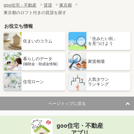
住 所
東京都新宿区四谷三栄町
goo住宅・不動産
賃貸
東京都
専有面積
30.16m²
東京都のロフト付きの賃貸を探す
間取り
1LDK
お役立ち情報
東京都港区虎ノ門３
「住みたい街」
価 格
12万円
住まいのコラム
を見つけよう
住 所
東京都港区虎ノ門３
専有面積
25.95m²
暮らしのデータ
間取り
1K
家賃相場
(補助金・助成金情報)
東京都墨田区東向島６
人気タウン
住宅ローン
ランキング
価 格
10万円
住 所
東京都墨田区東向島６
専有面積
26.88m²
ページトップに戻る
間取り
1K
東京都新宿区四谷４
goo住宅・不動産
価 格
14万円
アプリ