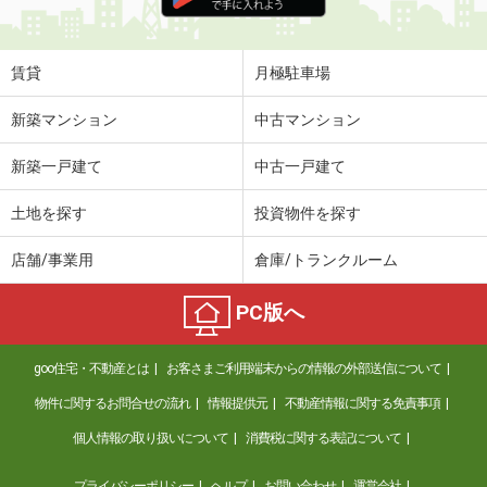
住 所
東京都台東区清川２丁目
専有面積
67.18m²
間取り
3LDK
賃貸
月極駐車場
東京都品川区中延５丁目
新築マンション
中古マンション
価 格
11.80万円
新築一戸建て
中古一戸建て
住 所
東京都品川区中延５丁目
専有面積
21.34m²
土地を探す
投資物件を探す
間取り
1K
店舗/事業用
倉庫/トランクルーム
東京都台東区日本堤１丁目
PC版へ
価 格
9.70万円
住 所
東京都台東区日本堤１丁目
goo住宅・不動産とは
お客さまご利用端末からの情報の外部送信について
専有面積
25.64m²
間取り
1K
物件に関するお問合せの流れ
情報提供元
不動産情報に関する免責事項
個人情報の取り扱いについて
消費税に関する表記について
東京都渋谷区東３丁目
プライバシーポリシー
ヘルプ
お問い合わせ
運営会社