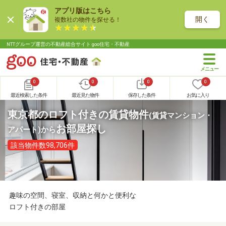
アプリ版はこちら
開く
複数社の物件を探せる！
NTTグループ運営の不動産総合サイト goo住宅・不動産
0
0
0
0
最近検索した条件
最近見た物件
保存した条件
お気に入り
東京都のロフト付きの賃貸物件
(賃貸マンション・
お部屋探し
アパート)
から
該当物件数98,706件
趣味の空間、寝室、収納と何かと便利な
ロフト付きの部屋