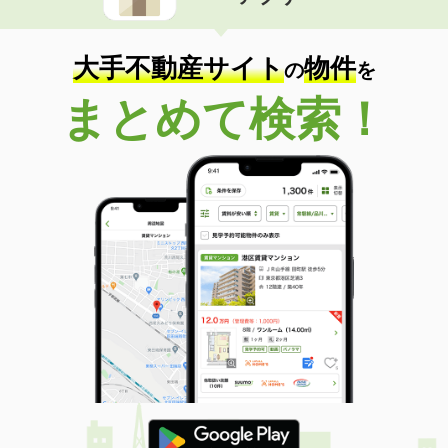
住 所
東京都新宿区四谷４
専有面積
35.26m²
間取り
1DK
大手不動産サイト
物件
の
を
東京都渋谷区幡ヶ谷１
まとめて検索！
価 格
14.80万円
住 所
東京都渋谷区幡ヶ谷１
専有面積
41.03m²
間取り
1LDK
東京都江戸川区平井６丁目
価 格
6.60万円
住 所
東京都江戸川区平井６丁目
専有面積
11m²
間取り
ワンルーム
東京都台東区清川２丁目
価 格
17.50万円