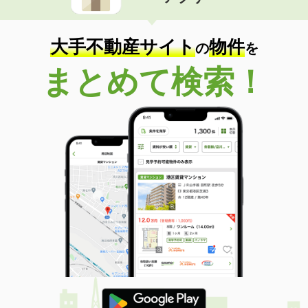
住 所
滋賀県甲賀市甲賀町大原中
専有面積
50.01m²
間取り
1LDK
大手不動産サイト
物件
の
を
滋賀県甲賀市甲賀町大原中
まとめて検索！
価 格
7.60万円
住 所
滋賀県甲賀市甲賀町大原中
専有面積
59.58m²
間取り
2LDK
滋賀県甲賀市甲賀町大原中
価 格
7.40万円
住 所
滋賀県甲賀市甲賀町大原中
専有面積
59.58m²
間取り
2LDK
滋賀県蒲生郡日野町村井２
価 格
5.10万円