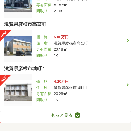
専有面積
51.57m²
間取り
2LDK
滋賀県彦根市高宮町
価 格
5.80万円
住 所
滋賀県彦根市高宮町
専有面積
23.18m²
間取り
1K
滋賀県彦根市城町１
価 格
4.20万円
住 所
滋賀県彦根市城町１
専有面積
20.28m²
間取り
1K
滋賀県甲賀市甲賀町大原中
もっと見る
価 格
7.50万円