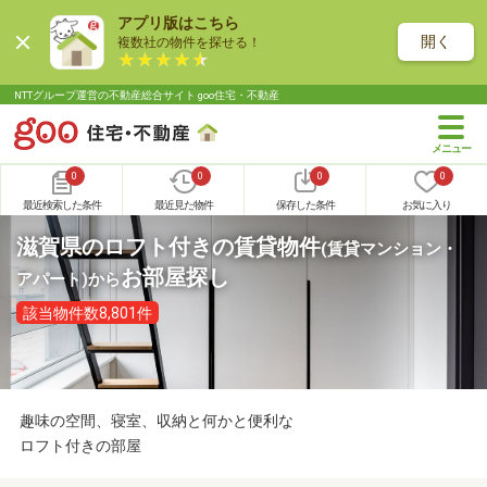
アプリ版はこちら
開く
複数社の物件を探せる！
NTTグループ運営の不動産総合サイト goo住宅・不動産
0
0
0
0
最近検索した条件
最近見た物件
保存した条件
お気に入り
滋賀県のロフト付きの賃貸物件
(賃貸マンション・
お部屋探し
アパート)
から
該当物件数8,801件
趣味の空間、寝室、収納と何かと便利な
ロフト付きの部屋