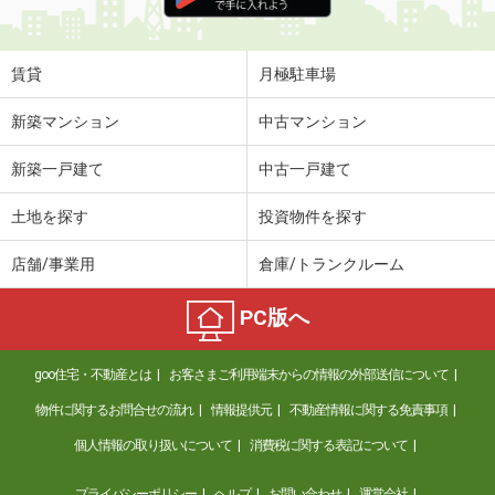
住 所
滋賀県蒲生郡日野町村井２
専有面積
51.79m²
間取り
2LDK
賃貸
月極駐車場
滋賀県蒲生郡日野町大字西大路
新築マンション
中古マンション
価 格
4.55万円
新築一戸建て
中古一戸建て
住 所
滋賀県蒲生郡日野町大字西大路
専有面積
42.98m²
土地を探す
投資物件を探す
間取り
2DK
店舗/事業用
倉庫/トランクルーム
滋賀県甲賀市甲賀町大原中
PC版へ
価 格
7.60万円
住 所
滋賀県甲賀市甲賀町大原中
goo住宅・不動産とは
お客さまご利用端末からの情報の外部送信について
専有面積
59.55m²
間取り
2LDK
物件に関するお問合せの流れ
情報提供元
不動産情報に関する免責事項
個人情報の取り扱いについて
消費税に関する表記について
滋賀県栗東市大橋４
プライバシーポリシー
ヘルプ
お問い合わせ
運営会社