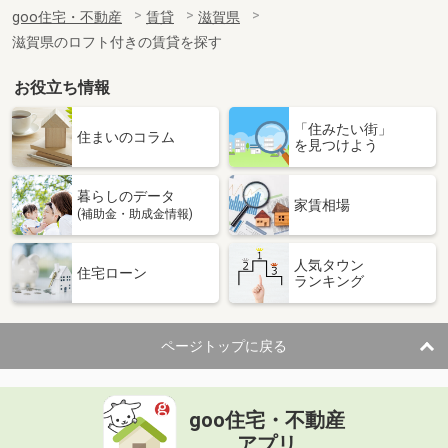
住 所
滋賀県甲賀市甲賀町大原中
goo住宅・不動産
賃貸
滋賀県
専有面積
58.6m²
滋賀県のロフト付きの賃貸を探す
間取り
2LDK
お役立ち情報
滋賀県甲賀市水口町水口
「住みたい街」
価 格
6.10万円
住まいのコラム
を見つけよう
住 所
滋賀県甲賀市水口町水口
専有面積
50.48m²
暮らしのデータ
間取り
1LDK
家賃相場
(補助金・助成金情報)
滋賀県甲賀市甲賀町大原中
人気タウン
住宅ローン
ランキング
価 格
6.65万円
住 所
滋賀県甲賀市甲賀町大原中
専有面積
50.05m²
ページトップに戻る
間取り
1LDK
滋賀県甲賀市甲賀町大原中
goo住宅・不動産
価 格
6.85万円
アプリ