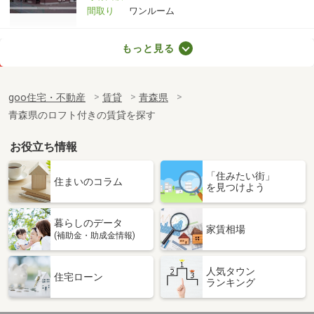
間取り
ワンルーム
青森県八戸市長苗代１丁目
もっと見る
価 格
6.50万円
住 所
青森県八戸市長苗代１丁目
goo住宅・不動産
賃貸
青森県
専有面積
51.8m²
青森県のロフト付きの賃貸を探す
間取り
1LDK
お役立ち情報
青森県八戸市大字長苗代字蟇河原
「住みたい街」
価 格
5.40万円
住まいのコラム
を見つけよう
住 所
青森県八戸市大字長苗代字蟇河原
専有面積
58.33m²
暮らしのデータ
間取り
2LDK
家賃相場
(補助金・助成金情報)
青森県八戸市新井田西１丁目
人気タウン
住宅ローン
ランキング
価 格
4万円
住 所
青森県八戸市新井田西１丁目