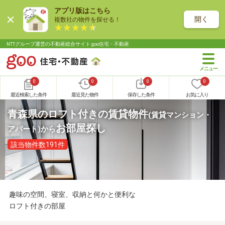
アプリ版はこちら
開く
複数社の物件を探せる！
NTTグループ運営の不動産総合サイト goo住宅・不動産
0
0
0
0
最近検索した条件
最近見た物件
保存した条件
お気に入り
青森県のロフト付きの賃貸物件
(賃貸マンション・
お部屋探し
アパート)
から
該当物件数191件
趣味の空間、寝室、収納と何かと便利な
ロフト付きの部屋