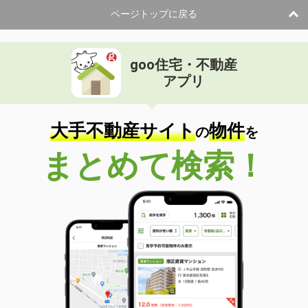
専有面積
32.07m²
ページトップに戻る
間取り
1K
青森県八戸市大字沢里字休場
goo住宅・不動産
価 格
5.50万円
アプリ
住 所
青森県八戸市大字沢里字休場
専有面積
53.45m²
間取り
2LDK
大手不動産サイト
物件
の
を
青森県八戸市大字白銀町字堀ノ内
まとめて検索！
価 格
3.60万円
住 所
青森県八戸市大字白銀町字堀ノ内
専有面積
41.31m²
間取り
2DK
青森県八戸市東白山台２
価 格
6万円
住 所
青森県八戸市東白山台２