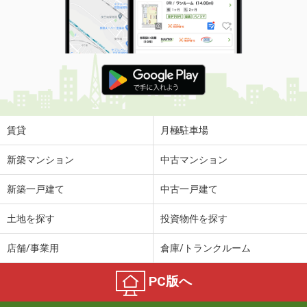
専有面積
26.08m²
間取り
1K
青森県弘前市大字八幡町３丁目
価 格
6.30万円
住 所
青森県弘前市大字八幡町３丁目
専有面積
79.49m²
間取り
2LDK
賃貸
月極駐車場
青森県八戸市柏崎３丁目
新築マンション
中古マンション
価 格
6万円
新築一戸建て
中古一戸建て
住 所
青森県八戸市柏崎３丁目
専有面積
42m²
土地を探す
投資物件を探す
間取り
1LDK
店舗/事業用
倉庫/トランクルーム
青森県八戸市大字尻内町字沢ノ田
PC版へ
価 格
5.10万円
住 所
青森県八戸市大字尻内町字沢ノ田