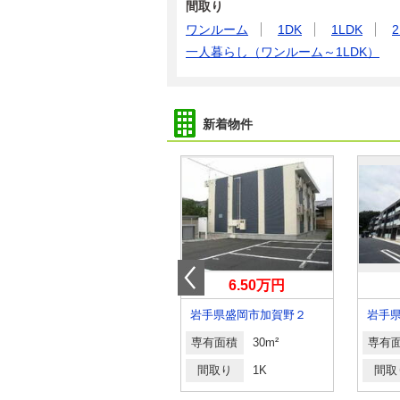
間取り
ワンルーム
1DK
1LDK
2
一人暮らし（ワンルーム～1LDK）
新着物件
3.50万円
6.50万円
岩手県盛岡市門１丁目
岩手県盛岡市加賀野２
岩手
専有面積
28.14m²
専有面積
30m²
専有
間取り
1K
間取り
1K
間取