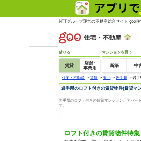
NTTグループ運営の不動産総合サイト goo
借りる
マンションを買う
店舗･
賃貸
新築
中
事業用
住宅・不動産
>
賃貸
>
東北
>
岩手県
>
岩手
岩手県のロフト付きの賃貸物件(賃貸マ
岩手県のロフト付きの賃貸マンション、アパート
す。
ロフト付きの賃貸物件特集