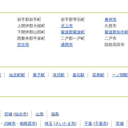
岩手郡岩手町
岩手郡雫石町
奥州市
上閉伊郡大槌町
北上市
久慈市
下閉伊郡山田町
紫波郡紫波町
紫波郡矢巾
西磐井郡平泉町
二戸郡一戸町
二戸市
宮古市
盛岡市
陸前高田市
駅
仙北町駅
巣子駅
滝沢駅
釜石駅
花巻駅
一ノ関
宮城
(
仙台市
)
山形
福島
・
川崎市
・
相模原市
)
埼玉
(
さいたま市
)
千葉
(
千葉市
)
茨城