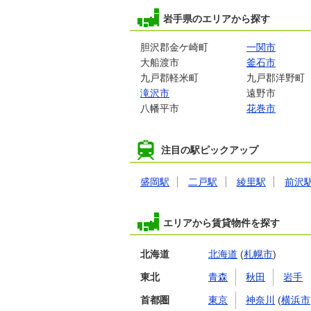
岩手県のエリアから探す
胆沢郡金ケ崎町
一関市
大船渡市
釜石市
九戸郡軽米町
九戸郡洋野町
滝沢市
遠野市
八幡平市
花巻市
注目の駅ピックアップ
盛岡駅
二戸駅
綾里駅
前沢
エリアから賃貸物件を探す
北海道
北海道
(
札幌市
)
東北
青森
秋田
岩手
首都圏
東京
神奈川
(
横浜市