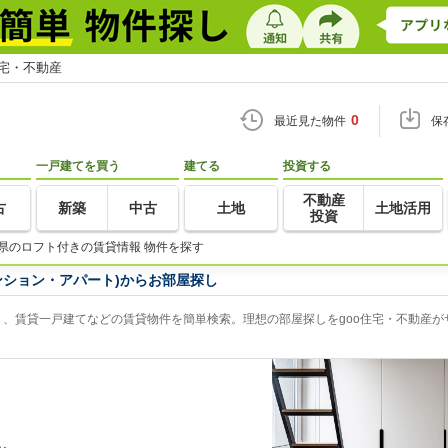
住宅・不動産
0
最近見た物件
保
一戸建てを買う
建てる
投資する
不動産
古
新築
中古
土地
土地活用
投資
県のロフト付きの賃貸情報 物件を探す
ンション・アパート)からお部屋探し
、賃貸一戸建てなどの賃貸物件を簡単検索。理想の部屋探しをgoo住宅・不動産が