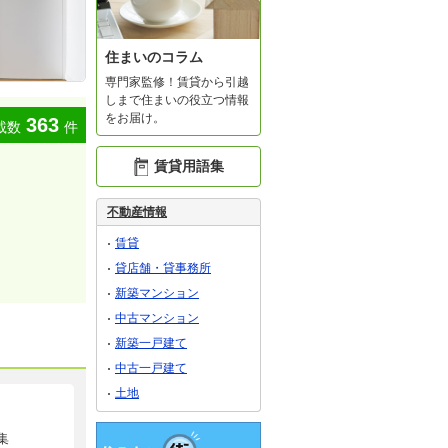
住まいのコラム
専門家監修！賃貸から引越
しまで住まいの役立つ情報
をお届け。
363
載数
件
賃貸用語集
不動産情報
賃貸
貸店舗・貸事務所
新築マンション
中古マンション
新築一戸建て
中古一戸建て
土地
集