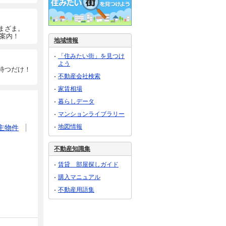
まざま。
ご案内！
地域情報
「住みたい街」を見つけ
よう
待つだけ！
不動産会社検索
家賃相場
暮らしデータ
マンションライブラリー
地図情報
主物件
不動産知識集
賃貸 部屋探しガイド
購入マニュアル
不動産用語集