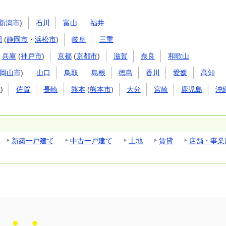
新潟市
)
石川
富山
福井
岡
(
静岡市
・
浜松市
)
岐阜
三重
兵庫
(
神戸市
)
京都
(
京都市
)
滋賀
奈良
和歌山
岡山市
)
山口
鳥取
島根
徳島
香川
愛媛
高知
市
)
佐賀
長崎
熊本
(
熊本市
)
大分
宮崎
鹿児島
沖
新築一戸建て
中古一戸建て
土地
賃貸
店舗・事業