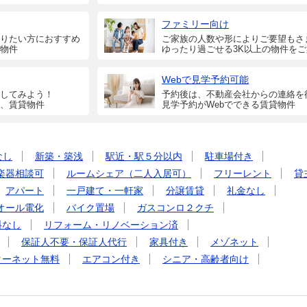
ファミリー向け
りたい方におすすめ
ご家族の人数や形によりご要望もさ
物件
ゆったり過ごせる3K以上の物件を
Webで見学予約可能
してみよう！
予約後は、不動産会社からの連絡を
、賃貸物件
見学予約がWebでできる賃貸物件
なし
新築・築浅
駅近・駅５分以内
駐車場付き
楽器相談可
ルームシェア（二人入居可）
フリーレント
貸
アパート
一戸建て・一軒家
分譲賃貸
礼金なし
オール電化
バイク置場
ガスコンロ２クチ
料なし
リフォーム・リノベーション済
保証人不要・保証人代行
家具付き
メゾネット
ターネット無料
エアコン付き
シニア・高齢者向け