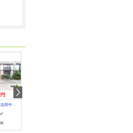
万円
4.90万円
4万円
岩手県盛岡市津志田中央１
岩手県奥州市水沢字北栗林
岩手県奥州市胆沢小山字北
m²
専有面積
57.02m²
専有面積
50m²
DK
間取り
2LDK
間取り
2LDK