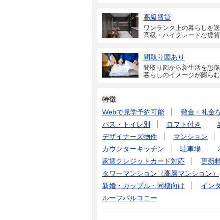
高級賃貸
ワンランク上の暮らしを送
高級・ハイグレードな賃貸
間取り図あり
間取り図から新生活を想像
暮らしのイメージが膨らむ
特徴
Webで見学予約可能
敷金・礼金
バス・トイレ別
ロフト付き
デザイナーズ物件
マンション
カウンターキッチン
駐車場
家賃クレジットカード対応
更新
タワーマンション（高層マンション）
新婚・カップル・同棲向け
イン
ルーフバルコニー