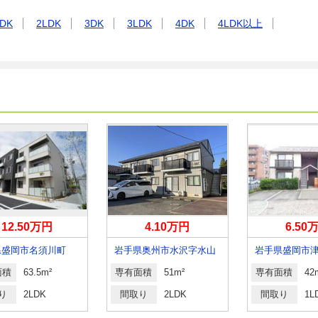
DK
2LDK
3DK
3LDK
4DK
4LDK以上
12.50万円
4.10万円
6.50
県盛岡市名須川町
岩手県奥州市水沢字水山
面積
63.5m²
専有面積
51m²
専有面積
42
り
2LDK
間取り
2LDK
間取り
1L