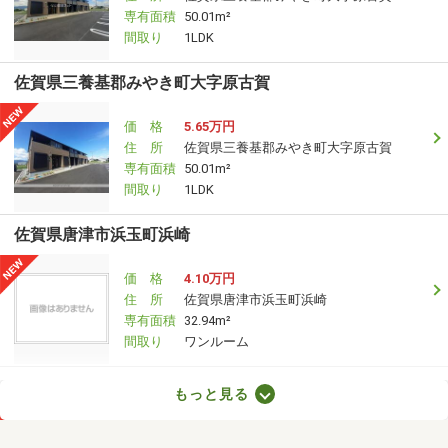
専有面積
50.01m²
間取り
1LDK
佐賀県三養基郡みやき町大字原古賀
価 格
5.65万円
住 所
佐賀県三養基郡みやき町大字原古賀
専有面積
50.01m²
間取り
1LDK
佐賀県唐津市浜玉町浜崎
価 格
4.10万円
住 所
佐賀県唐津市浜玉町浜崎
専有面積
32.94m²
間取り
ワンルーム
佐賀県伊万里市二里町八谷搦
もっと見る
価 格
5万円