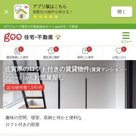
アプリ版はこちら
開く
複数社の物件を探せる！
NTTグループ運営の不動産総合サイト goo住宅・不動産
0
0
0
0
最近検索した条件
最近見た物件
保存した条件
お気に入り
佐賀県のロフト付きの賃貸物件
(賃貸マンション・
お部屋探し
アパート)
から
該当物件数1,541件
趣味の空間、寝室、収納と何かと便利な
ロフト付きの部屋