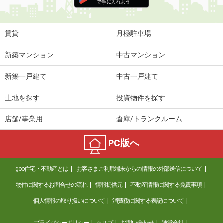
住 所
佐賀県佐賀市兵庫南２丁目
専有面積
28.2m²
間取り
1K
賃貸
月極駐車場
佐賀県唐津市浜玉町浜崎
新築マンション
中古マンション
価 格
4.60万円
新築一戸建て
中古一戸建て
住 所
佐賀県唐津市浜玉町浜崎
専有面積
44.22m²
土地を探す
投資物件を探す
間取り
1LDK
店舗/事業用
倉庫/トランクルーム
佐賀県鳥栖市本町１丁目
PC版へ
価 格
5.70万円
住 所
佐賀県鳥栖市本町１丁目
goo住宅・不動産とは
お客さまご利用端末からの情報の外部送信について
専有面積
30.64m²
間取り
1LDK
物件に関するお問合せの流れ
情報提供元
不動産情報に関する免責事項
個人情報の取り扱いについて
消費税に関する表記について
佐賀県鳥栖市原町
プライバシーポリシー
ヘルプ
お問い合わせ
運営会社