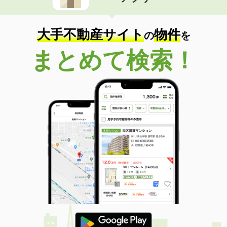
住 所
佐賀県鳥栖市萱方町
専有面積
20.28m²
間取り
1K
大手不動産サイト
物件
の
を
佐賀県鳥栖市古野町
まとめて検索！
価 格
3万円
住 所
佐賀県鳥栖市古野町
専有面積
19m²
間取り
1K
佐賀県武雄市武雄町大字昭和
価 格
5.10万円
住 所
佐賀県武雄市武雄町大字昭和
専有面積
42.37m²
間取り
1LDK
佐賀県佐賀市兵庫南２丁目
価 格
5.30万円