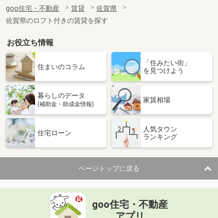
住 所
佐賀県伊万里市二里町八谷搦
goo住宅・不動産
賃貸
佐賀県
専有面積
57m²
佐賀県のロフト付きの賃貸を探す
間取り
2LDK
お役立ち情報
佐賀県佐賀市神野東１丁目
「住みたい街」
価 格
4.30万円
住まいのコラム
を見つけよう
住 所
佐賀県佐賀市神野東１丁目
専有面積
24.6m²
暮らしのデータ
間取り
1K
家賃相場
(補助金・助成金情報)
佐賀県武雄市朝日町大字甘久
人気タウン
住宅ローン
ランキング
価 格
8万円
住 所
佐賀県武雄市朝日町大字甘久
専有面積
51.85m²
ページトップに戻る
間取り
1LDK
佐賀県鳥栖市萱方町
goo住宅・不動産
価 格
5.40万円
アプリ