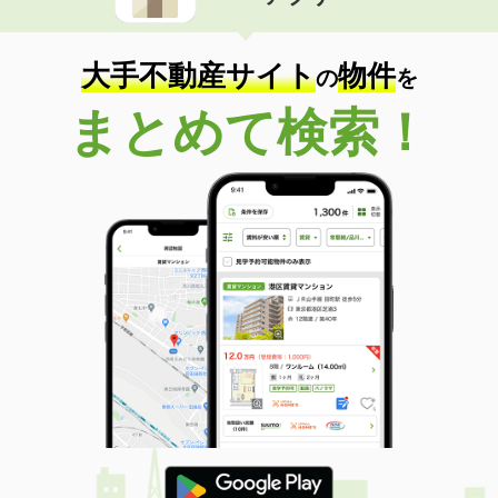
住 所
長崎県長崎市興善町
専有面積
17.07m²
間取り
1K
大手不動産サイト
物件
の
を
長崎県長崎市三芳町
まとめて検索！
価 格
3.80万円
住 所
長崎県長崎市三芳町
専有面積
17.34m²
間取り
ワンルーム
長崎県長崎市万屋町
価 格
6.20万円
住 所
長崎県長崎市万屋町
専有面積
34.12m²
間取り
ワンルーム
長崎県長崎市梅香崎町
価 格
7.50万円