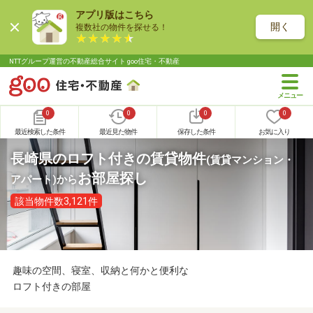
アプリ版はこちら
開く
複数社の物件を探せる！
NTTグループ運営の不動産総合サイト goo住宅・不動産
0
0
0
0
最近検索した条件
最近見た物件
保存した条件
お気に入り
長崎県のロフト付きの賃貸物件
(賃貸マンション・
お部屋探し
アパート)
から
該当物件数3,121件
趣味の空間、寝室、収納と何かと便利な
ロフト付きの部屋