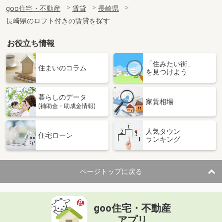
住 所
長崎県長崎市片淵３丁目
goo住宅・不動産
賃貸
長崎県
専有面積
37.52m²
長崎県のロフト付きの賃貸を探す
間取り
ワンルーム
お役立ち情報
長崎県長崎市西山４丁目
「住みたい街」
価 格
3.50万円
住まいのコラム
を見つけよう
住 所
長崎県長崎市西山４丁目
専有面積
20m²
暮らしのデータ
間取り
ワンルーム
家賃相場
(補助金・助成金情報)
長崎県長崎市片淵３丁目
人気タウン
住宅ローン
ランキング
価 格
5.60万円
住 所
長崎県長崎市片淵３丁目
専有面積
37.52m²
ページトップに戻る
間取り
ワンルーム
長崎県長崎市興善町
goo住宅・不動産
価 格
4.40万円
アプリ