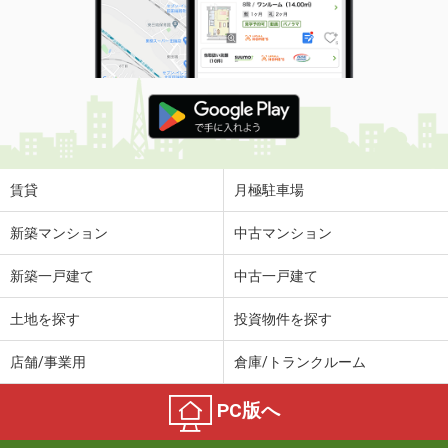
専有面積
23.18m²
間取り
1K
鳥取県米子市米原３
価 格
3.30万円
住 所
鳥取県米子市米原３
専有面積
23.18m²
間取り
1K
賃貸
月極駐車場
鳥取県米子市車尾６
新築マンション
中古マンション
価 格
4.70万円
新築一戸建て
中古一戸建て
住 所
鳥取県米子市車尾６
専有面積
23.72m²
土地を探す
投資物件を探す
間取り
1K
店舗/事業用
倉庫/トランクルーム
鳥取県米子市淀江町佐陀
PC版へ
価 格
5.50万円
住 所
鳥取県米子市淀江町佐陀