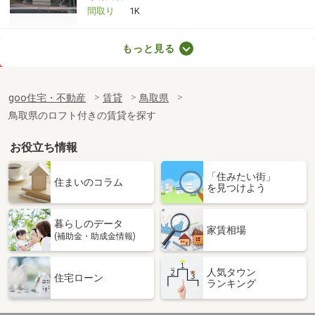
間取り
1K
鳥取県米子市博労町２
もっと見る
価 格
3.50万円
住 所
鳥取県米子市博労町２
goo住宅・不動産
賃貸
鳥取県
専有面積
23.18m²
鳥取県のロフト付きの賃貸を探す
間取り
1K
お役立ち情報
鳥取県米子市両三柳
「住みたい街」
価 格
4.40万円
住まいのコラム
を見つけよう
住 所
鳥取県米子市両三柳
専有面積
23.18m²
暮らしのデータ
間取り
1K
家賃相場
(補助金・助成金情報)
鳥取県米子市淀江町佐陀
人気タウン
住宅ローン
ランキング
価 格
5.30万円
住 所
鳥取県米子市淀江町佐陀