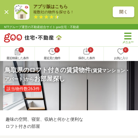
アプリ版はこちら
開く
複数社の物件を探せる！
NTTグループ運営の不動産総合サイト goo住宅・不動産
0
0
0
0
最近検索した条件
最近見た物件
保存した条件
お気に入り
鳥取県のロフト付きの賃貸物件
(賃貸マンション・
お部屋探し
アパート)
から
該当物件数263件
趣味の空間、寝室、収納と何かと便利な
ロフト付きの部屋