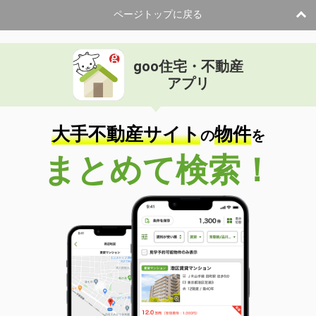
専有面積
58.86m²
ページトップに戻る
間取り
2LDK
鳥取県米子市両三柳
goo住宅・不動産
価 格
4.70万円
アプリ
住 所
鳥取県米子市両三柳
専有面積
23.18m²
間取り
1K
大手不動産サイト
物件
の
を
鳥取県米子市米原３
まとめて検索！
価 格
3.30万円
住 所
鳥取県米子市米原３
専有面積
23.18m²
間取り
1K
鳥取県米子市両三柳
価 格
4.70万円
住 所
鳥取県米子市両三柳