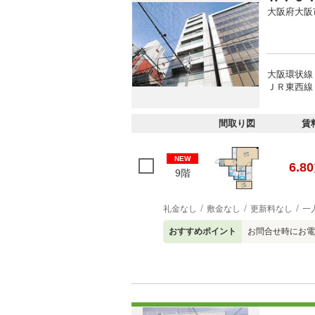
大阪府大阪
大阪環状線 
ＪＲ東西線
間取り図
賃
NEW
6.80
9階
礼金なし
敷金なし
更新料なし
一
おすすめポイント
お問合せ時にお電