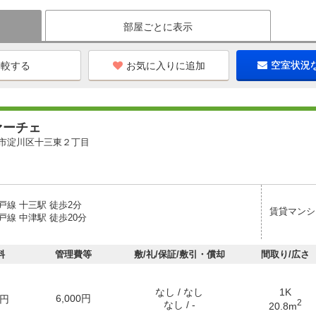
部屋ごとに表示
お気に入りに追加
空室状況
ァーチェ
市淀川区十三東２丁目
戸線 十三駅 徒歩2分
賃貸マンシ
線 中津駅 徒歩20分
料
管理費等
敷/礼/保証/敷引・償却
間取り/広さ
なし / なし
1K
6,000円
円
2
なし / -
20.8m