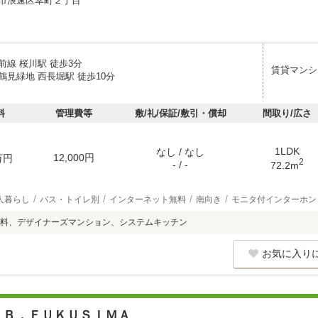
市浪速区幸町２丁目
前線 桜川駅 徒歩3分
賃貸マンシ
鶴見緑地 西長堀駅 徒歩10分
料
管理費等
敷/礼/保証/敷引・償却
間取り/広さ
1LDK
なし / なし
12,000円
万円
2
- / -
72.2m
人暮らし
バス・トイレ別
インターネット無料
南向き
モニタ付インターホン
料、デザイナーズマンション、システムキッチン
お気に入り
．Ｂ．ＦＵＫＵＳＩＭＡ