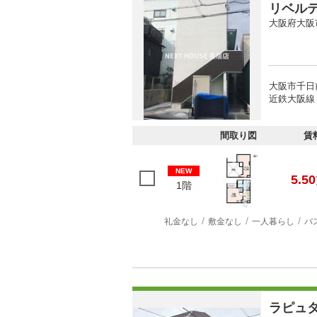
リベル
大阪府大阪
大阪市千日
近鉄大阪線 
間取り図
賃
NEW
5.50
1階
礼金なし
敷金なし
一人暮らし
バ
ラピュ