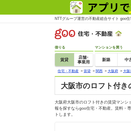
NTTグループ運営の不動産総合サイト goo
借りる
マンションを買う
店舗･
賃貸
新築
中
事業用
住宅・不動産
>
賃貸
>
関西
>
大阪府
>
大阪
大阪市のロフト付きの
大阪府大阪市のロフト付きの賃貸マンシ
報を探すならgoo住宅・不動産。賃料・
トします。