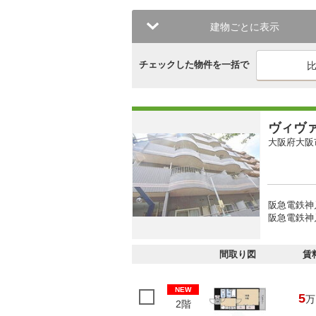
建物ごとに表示
チェックした物件を一括で
ヴィヴ
大阪府大阪
阪急電鉄神
阪急電鉄神戸
間取り図
賃
NEW
5
万
2階