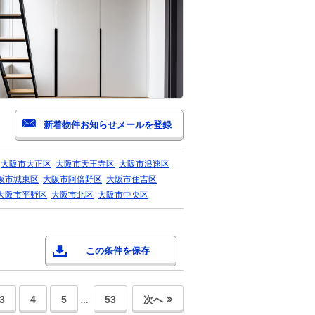
大阪市大正区
大阪市天王寺区
大阪市浪速区
阪市城東区
大阪市阿倍野区
大阪市住吉区
大阪市平野区
大阪市北区
大阪市中央区
この条件を保存
3
4
5
53
次へ
…