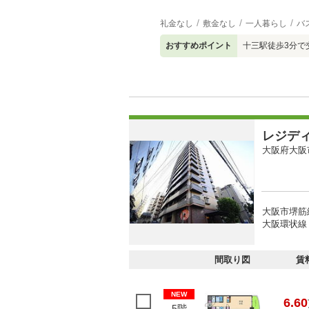
礼金なし
敷金なし
一人暮らし
バ
おすすめポイント
十三駅徒歩3分で
レジデ
大阪府大阪
大阪市堺筋
大阪環状線 
間取り図
賃
NEW
6.60
5階