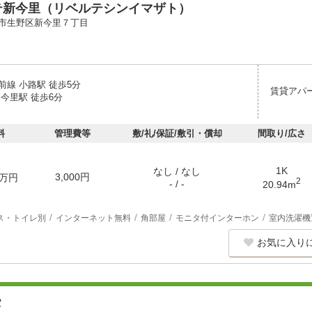
テ新今里（リベルテシンイマザト）
市生野区新今里７丁目
前線 小路駅 徒歩5分
賃貸アパ
今里駅 徒歩6分
料
管理費等
敷/礼/保証/敷引・償却
間取り/広さ
1K
なし / なし
3,000円
万円
2
- / -
20.94m
ス・トイレ別
インターネット無料
角部屋
モニタ付インターホン
室内洗濯機
お気に入り
タ