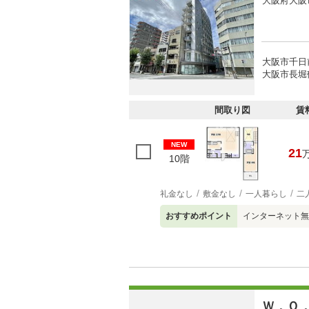
大阪府大阪
大阪市千日
大阪市長堀
間取り図
賃
NEW
21
10階
礼金なし
敷金なし
一人暮らし
二
おすすめポイント
インターネット無
Ｗ．Ｏ