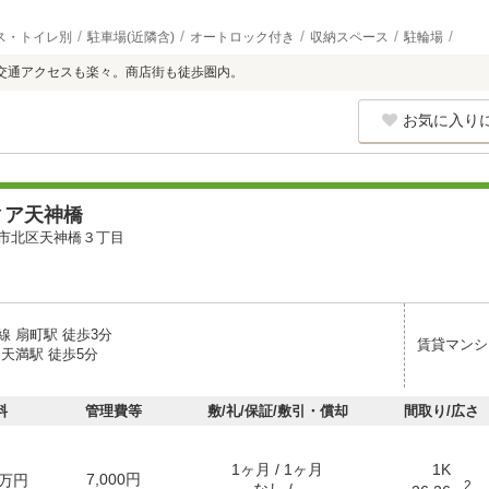
ス・トイレ別
駐車場(近隣含)
オートロック付き
収納スペース
駐輪場
交通アクセスも楽々。商店街も徒歩圏内。
お気に入り
ィア天神橋
市北区天神橋３丁目
線 扇町駅 徒歩3分
賃貸マンシ
天満駅 徒歩5分
料
管理費等
敷/礼/保証/敷引・償却
間取り/広さ
1ヶ月 / 1ヶ月
1K
7,000円
万円
2