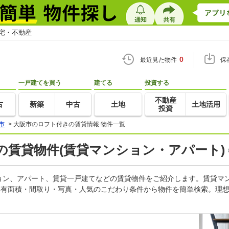
住宅・不動産
0
最近見た物件
保
一戸建てを買う
建てる
投資する
不動産
古
新築
中古
土地
土地活用
投資
市
>
大阪市のロフト付きの賃貸情報 物件一覧
賃貸物件(賃貸マンション・アパート)
ョン、アパート、賃貸一戸建てなどの賃貸物件をご紹介します。賃貸マ
専有面積・間取り・写真・人気のこだわり条件から物件を簡単検索。理想