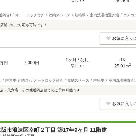
なし / -
26.26m
近隣含)
オートロック付き
収納スペース
駐輪場
室内洗濯機置き場
エアコ
店舗でのご対応も可能です！
お気に入り
1ヶ月 / なし
1K
7,000円
万円
2
なし / -
25.01m
別
駐車場(近隣含)
オートロック付き
収納スペース
駐輪場
室内洗濯機置き
店・天六店・その他近隣店舗でのご予約可能☆★
お気に入り
阪市浪速区幸町２丁目 築17年9ヶ月 11階建