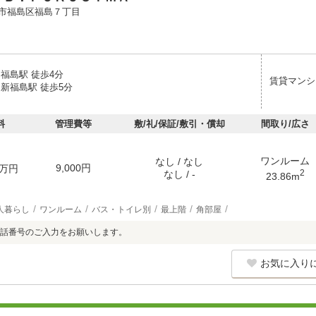
市福島区福島７丁目
福島駅 徒歩4分
賃貸マンシ
 新福島駅 徒歩5分
料
管理費等
敷/礼/保証/敷引・償却
間取り/広さ
ワンルーム
なし / なし
9,000円
万円
2
なし / -
23.86m
人暮らし
ワンルーム
バス・トイレ別
最上階
角部屋
話番号のご入力をお願いします。
お気に入り